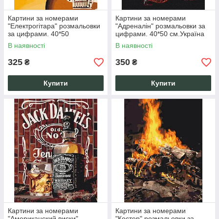
Картини за номерами
Картини за номерами
"Електрогітара" розмальовки
"Адреналін" розмальовки за
за цифрами. 40*50
цифрами. 40*50 см.Україна
см.Україна
В наявності
В наявності
325
350
₴
₴
Купити
Купити
Картини за номерами
Картини за номерами
"Американский виски"
"Костер" розмальовки за