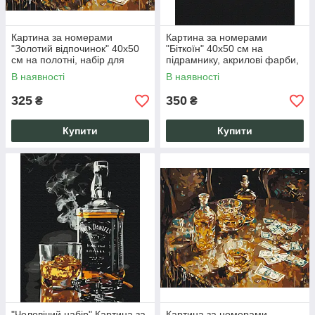
Картина за номерами
Картина за номерами
"Золотий відпочинок" 40х50
"Біткоїн" 40x50 см на
см на полотні, набір для
підрамнику, акрилові фарби,
творчості, подарунок
набір для творчості
В наявності
В наявності
325
350
₴
₴
Купити
Купити
"Чоловічий набір" Картина за
Картина за номерами