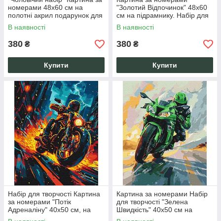
номерами 48x60 см на
"Золотий Відпочинок" 48x60
полотні акрил подарунок для
см на підрамнику. Набір для
творчості Свобода Творчості
творчості, антистрес,
В наявності
В наявності
подарунок.
380
380
₴
₴
Купити
Купити
Набір для творчості Картина
Картина за номерами Набір
за номерами "Потік
для творчості "Зелена
Адреналіну" 40х50 см, на
Швидкість" 40x50 см на
підрамнику, акрил, для
підрамнику акрил бавовна