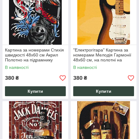
Картина за номерами Стихія
"Електрогітара" Картина за
швидкості 48х60 см Акрил
номерами Мелодія Гармонії
Полотно на підрамнику
48х60 см, на полотні на
Перегони Машини Антистрес
підрамнику, акрил, 3 пензлі
В наявності
В наявності
Подарунок
380
380
₴
₴
Купити
Купити