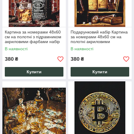
Картина за номерами 48x60
Подарунковий набір Картина
см на полотні з підрамником
за номерами 48x60 см на
акриловими фарбами набір
полотні акриловими
"Американський віскі"
фарбами для творчості
В наявності
В наявності
антистрес
380
380
₴
₴
Купити
Купити