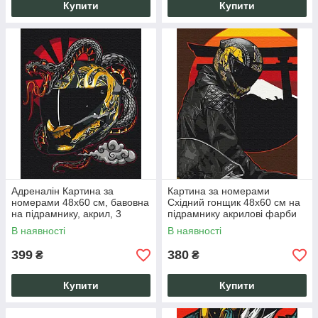
Купити
Купити
Адреналін Картина за
Картина за номерами
номерами 48x60 см, бавовна
Східний гонщик 48x60 см на
на підрамнику, акрил, 3
підрамнику акрилові фарби
пензлі, антистрес для
для творчості
В наявності
В наявності
дорослих та початківців
399
380
₴
₴
Купити
Купити