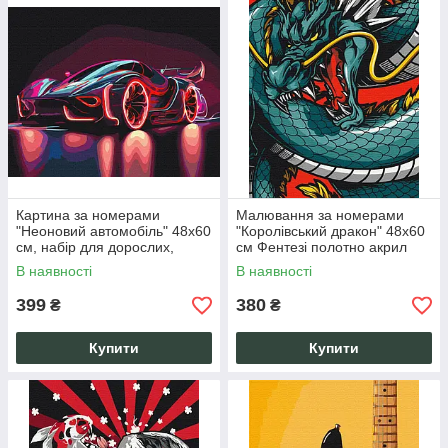
Картина за номерами
Малювання за номерами
"Неоновий автомобіль" 48x60
"Королівський дракон" 48х60
см, набір для дорослих,
см Фентезі полотно акрил
акрил на полотні, антистрес
набір для творчості
В наявності
В наявності
антистрес
399
380
₴
₴
Купити
Купити