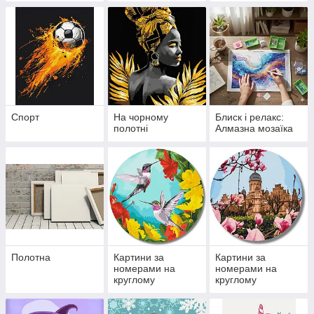
Спорт
На чорному
Блиск і релакс:
полотні
Алмазна мозаїка
Полотна
Картини за
Картини за
номерами на
номерами на
круглому
круглому
підрамнику 30 см
підрамнику 40 см