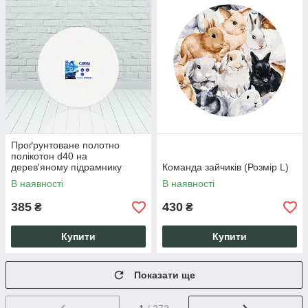
Проґрунтоване полотно
полікотон d40 на
дерев'яному підрамнику
Команда зайчиків (Розмір L)
ручної роботи
В наявності
В наявності
385
430
₴
₴
Купити
Купити
Показати ще