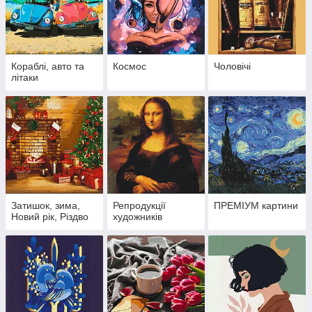
Кораблі, авто та
Космос
Чоловічі
літаки
Затишок, зима,
Репродукції
ПРЕМІУМ картини
Новий рік, Різдво
художників