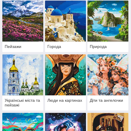
Пейзажи
Города
Природа
Українські міста та
Люди на картинах
Діти та ангелочки
пейзажі