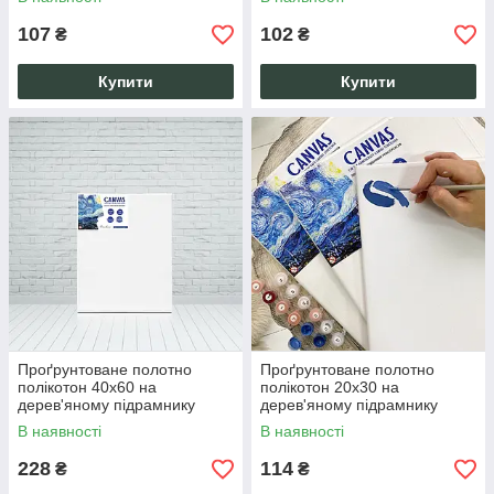
107
102
₴
₴
Купити
Купити
Проґрунтоване полотно
Проґрунтоване полотно
полікотон 40х60 на
полікотон 20х30 на
дерев'яному підрамнику
дерев'яному підрамнику
ручної роботи
ручної роботи
В наявності
В наявності
228
114
₴
₴