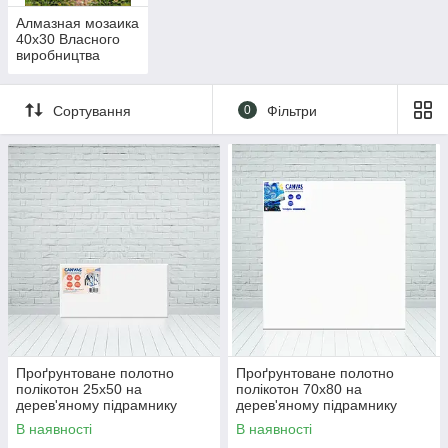
Алмазная мозаика
40x30 Власного
виробництва
Сортування
0
Фільтри
Проґрунтоване полотно
Проґрунтоване полотно
полікотон 25х50 на
полікотон 70х80 на
дерев'яному підрамнику
дерев'яному підрамнику
ручної роботи
ручної роботи
В наявності
В наявності