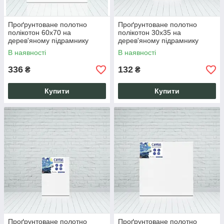
Проґрунтоване полотно
Проґрунтоване полотно
полікотон 60х70 на
полікотон 30х35 на
дерев'яному підрамнику
дерев'яному підрамнику
ручної роботи
ручної роботи
В наявності
В наявності
336
132
₴
₴
Купити
Купити
Проґрунтоване полотно
Проґрунтоване полотно