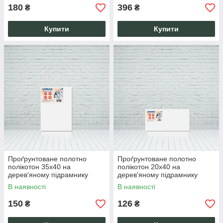
180
396
₴
₴
Купити
Купити
Проґрунтоване полотно
Проґрунтоване полотно
полікотон 35х40 на
полікотон 20х40 на
дерев'яному підрамнику
дерев'яному підрамнику
ручної роботи
ручної роботи
В наявності
В наявності
150
126
₴
₴