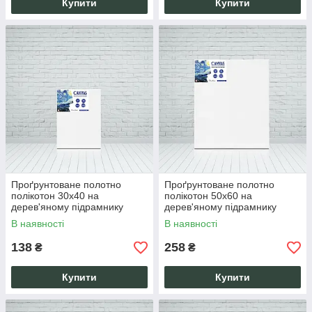
Купити
Купити
Проґрунтоване полотно
Проґрунтоване полотно
полікотон 30х40 на
полікотон 50х60 на
дерев'яному підрамнику
дерев'яному підрамнику
ручної роботи
ручної роботи
В наявності
В наявності
138
258
₴
₴
Купити
Купити