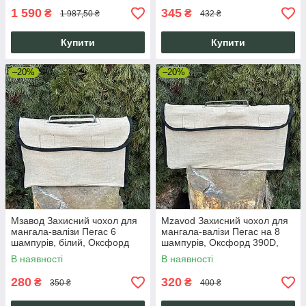
1 590
345
₴
₴
1 987,50 ₴
432 ₴
Купити
Купити
–20%
–20%
Мзавод Захисний чохол для
Mzavod Захисний чохол для
мангала-валізи Пегас 6
мангала-валізи Пегас на 8
шампурів, білий, Оксфорд
шампурів, Оксфорд 390D,
390D, 390х260х40мм, з
білий
В наявності
В наявності
ручкою
280
320
₴
₴
350 ₴
400 ₴