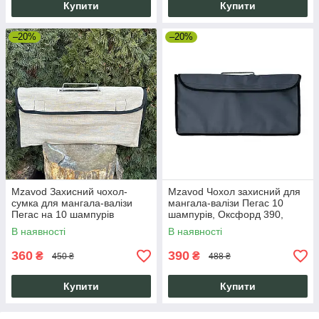
Купити
Купити
–20%
–20%
Mzavod Захисний чохол-
Mzavod Чохол захисний для
сумка для мангала-валізи
мангала-валізи Пегас 10
Пегас на 10 шампурів
шампурів, Оксфорд 390,
Оксфорд білий
сірий, похідний
В наявності
В наявності
360
390
₴
₴
450 ₴
488 ₴
Купити
Купити