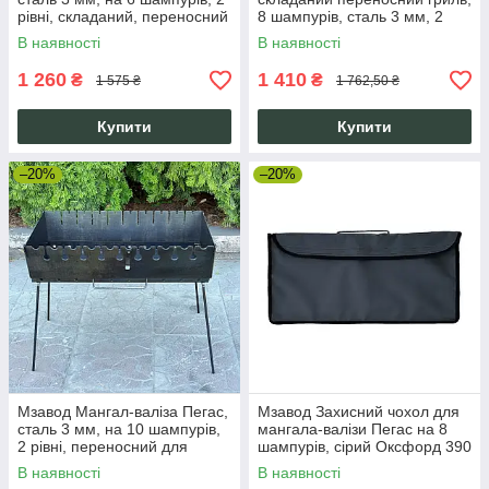
рівні, складаний, переносний
8 шампурів, сталь 3 мм, 2
рівні, шашличниця
В наявності
В наявності
1 260
1 410
₴
₴
1 575 ₴
1 762,50 ₴
Купити
Купити
–20%
–20%
Мзавод Мангал-валіза Пегас,
Мзавод Захисний чохол для
сталь 3 мм, на 10 шампурів,
мангала-валізи Пегас на 8
2 рівні, переносний для
шампурів, сірий Оксфорд 390
шашлику
г/м²
В наявності
В наявності