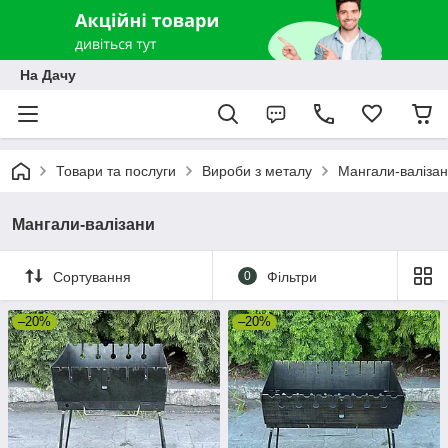
На Дачу
Товари та послуги
Вироби з металу
Мангали-валіза
Мангали-валізани
Сортування
0
Фільтри
–20%
–20%