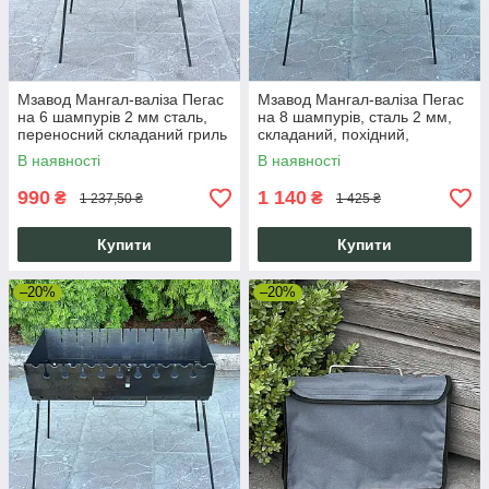
Мзавод Мангал-валіза Пегас
Мзавод Мангал-валіза Пегас
на 6 шампурів 2 мм сталь,
на 8 шампурів, сталь 2 мм,
переносний складаний гриль
складаний, похідний,
для шашлику
дворівневий
В наявності
В наявності
990
1 140
₴
₴
1 237,50 ₴
1 425 ₴
Купити
Купити
–20%
–20%