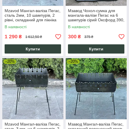
Mzavod Мангал-валіза Пегас,
Мзавод Чохол-сумка для
сталь 2мм, 10 шампурів, 2
мангала-валізи Пегас на 6
рівні, складаний для пікніка
шампурів сірий Оксфорд 390,
390x260x40 мм
В наявності
В наявності
1 290
300
₴
₴
1 612,50 ₴
375 ₴
Купити
Купити
–20%
–20%
Mzavod Мангал-валіза Пегас,
Мзавод Мангал-валіза Пегас,
сталь 3 мм, на 6 шампурів, 2
складаний переносний гриль,