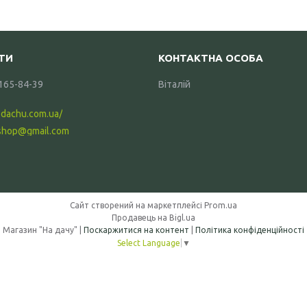
 165-84-39
Віталій
-dachu.com.ua/
shop@gmail.com
Сайт створений на маркетплейсі
Prom.ua
Продавець на Bigl.ua
Магазин "На дачу" |
Поскаржитися на контент
|
Політика конфіденційності
Select Language
▼