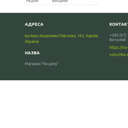
Неділя
Вихідний
+380 (67)
вулиця Академіка Павлова, 165, Харків,
Виталий
Україна
https://na
sotochka.
Магазин "На дачу"