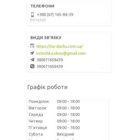
+380 (67) 165-84-39
Виталий
https://na-dachu.com.ua/
sotochka.shop@gmail.com
380671658439
380671658439
Графік роботи
Понеділок
09:00
18:00
Вівторок
09:00
18:00
Середа
09:00
18:00
Четвер
09:00
18:00
Пʼятниця
09:00
18:00
Субота
Вихідний