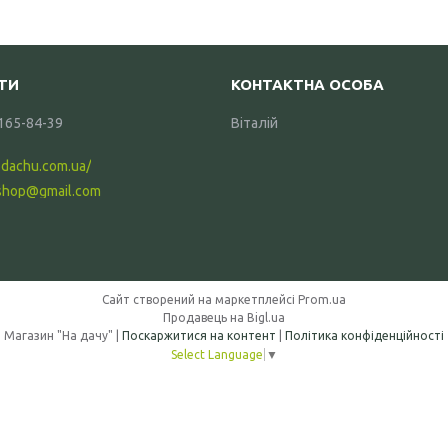
 165-84-39
Віталій
-dachu.com.ua/
shop@gmail.com
Сайт створений на маркетплейсі
Prom.ua
Продавець на Bigl.ua
Магазин "На дачу" |
Поскаржитися на контент
|
Політика конфіденційності
Select Language
▼