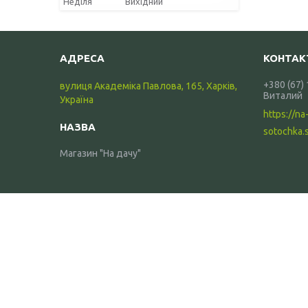
Неділя
Вихідний
+380 (67)
вулиця Академіка Павлова, 165, Харків,
Виталий
Україна
https://na
sotochka.
Магазин "На дачу"