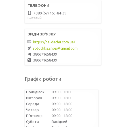
+380 (67) 165-84-39
Виталий
https://na-dachu.com.ua/
sotochka.shop@gmail.com
380671658439
380671658439
Графік роботи
Понеділок
09:00
18:00
Вівторок
09:00
18:00
Середа
09:00
18:00
Четвер
09:00
18:00
Пʼятниця
09:00
18:00
Субота
Вихідний