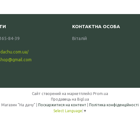
 165-84-39
Віталій
-dachu.com.ua/
shop@gmail.com
Сайт створений на маркетплейсі
Prom.ua
Продавець на Bigl.ua
Магазин "На дачу" |
Поскаржитися на контент
|
Політика конфіденційності
Select Language
▼