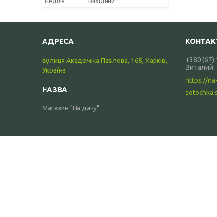
Неділя
Вихідний
+380 (67)
вулиця Академіка Павлова, 165, Харків,
Виталий
Україна
https://na
sotochka.
Магазин "На дачу"