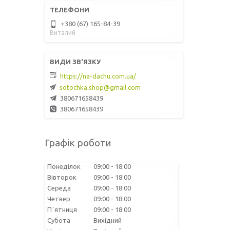
+380 (67) 165-84-39
Виталий
https://na-dachu.com.ua/
sotochka.shop@gmail.com
380671658439
380671658439
Графік роботи
Понеділок
09:00
18:00
Вівторок
09:00
18:00
Середа
09:00
18:00
Четвер
09:00
18:00
Пʼятниця
09:00
18:00
Субота
Вихідний