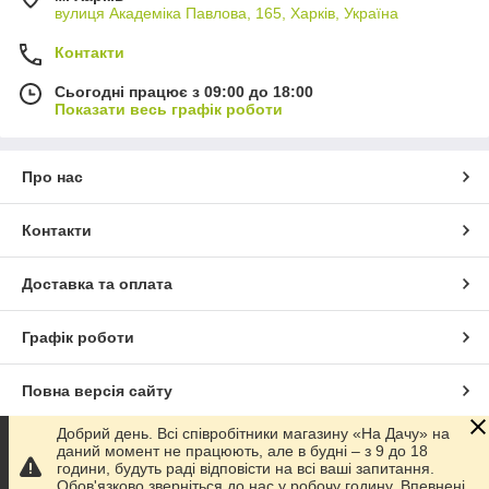
вулиця Академіка Павлова, 165, Харків, Україна
Контакти
Сьогодні працює з 09:00 до 18:00
Показати весь графік роботи
Про нас
Контакти
Доставка та оплата
Графік роботи
Повна версія сайту
Добрий день. Всі співробітники магазину «На Дачу» на
Сайт створено на маркетплейсі
Prom.ua
даний момент не працюють, але в будні – з 9 до 18
години, будуть раді відповісти на всі ваші запитання.
Обов'язково зверніться до нас у робочу годину. Впевнені,