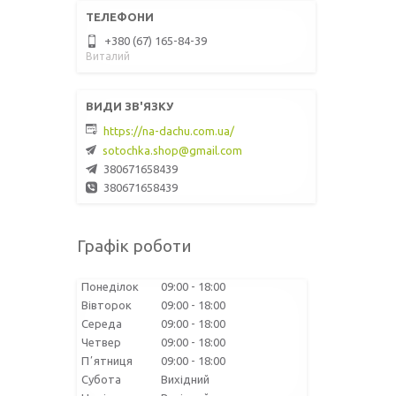
+380 (67) 165-84-39
Виталий
https://na-dachu.com.ua/
sotochka.shop@gmail.com
380671658439
380671658439
Графік роботи
Понеділок
09:00
18:00
Вівторок
09:00
18:00
Середа
09:00
18:00
Четвер
09:00
18:00
Пʼятниця
09:00
18:00
Субота
Вихідний