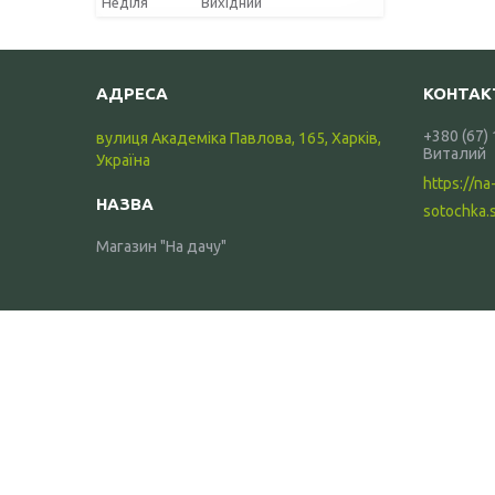
Неділя
Вихідний
+380 (67)
вулиця Академіка Павлова, 165, Харків,
Виталий
Україна
https://na
sotochka.
Магазин "На дачу"