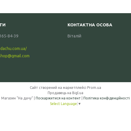
 165-84-39
Віталій
-dachu.com.ua/
shop@gmail.com
Сайт створений на маркетплейсі
Prom.ua
Продавець на Bigl.ua
Магазин "На дачу" |
Поскаржитися на контент
|
Політика конфіденційності
Select Language
▼