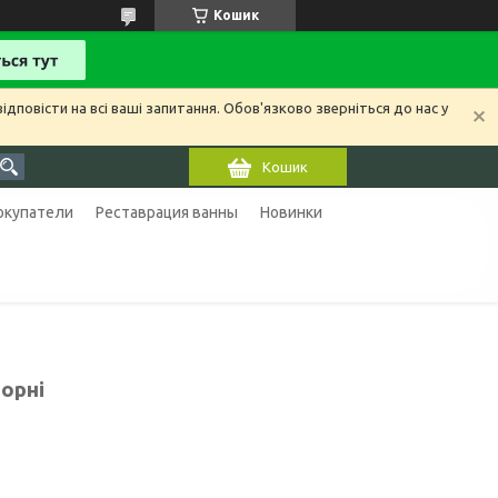
Кошик
ідповісти на всі ваші запитання. Обов'язково зверніться до нас у
Кошик
покупатели
Реставрация ванны
Новинки
орні