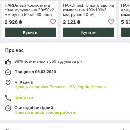
HARDmesh Композитна
HARDmesh Сітка кладочна
HAR
сітка мурувальна 50х50х2
композитна 100х100х3
арму
мм рулон 50 м². 80 років,
мм, рулон 40 м²,
комп
міцність, не іржавіє.
склопластикова, не іржавіє
1.2 
2 926
2 121
5 6
₴
₴
80 років
Купити
Купити
Про нас
98% позитивних з 669 відгуків за рік
Працює з 05.03.2020
м. Харків
вулиця Академіка Павлова, 165, Харків, Україна
Контакти
Сьогодні вихідний
Показати весь графік роботи