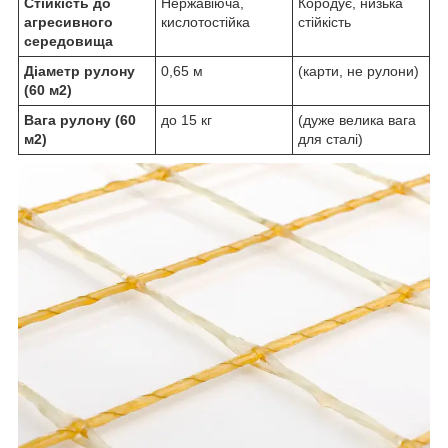
Стійкість до
Нержавіюча,
Кородує, низька
агресивного
кислотостійка
стійкість
середовища
Діаметр рулону
0,65 м
(карти, не рулони)
(60 м2)
Вага рулону (60
до 15 кг
(дуже велика вага
м2)
для сталі)