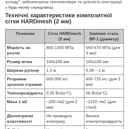
холоду", забезпечуючи теплоізоляцію та цілісність конструкції
у будь-якому середовищі.
Технічні характеристики композитної
сітки HARDmesh (2 мм)
Показник
Сітка HARDmesh
Замінює сталь
(2 мм)
ВР-1 (діаметр)
Міцність на
800-1300 МПа
550-570 МПа (для
розтяг
3 мм)
Розмір вічка
100х100 мм
100х100 мм
Ширина рулону
1,2 м
0,38 – 1 м
Розривне
600-950 кгс
400-720 кгс (для 3
зусилля стрижня
мм)
Теплопровідність
0,35 Вт/(м°С)
56 Вт/(м°С)
Маса 1 м2
~250 г/м2 (для 2
~2220 г/м2 (для
мм)
сталі)
Діелектричні
Не проводить
Висока
властивості
електрику
електропровідність