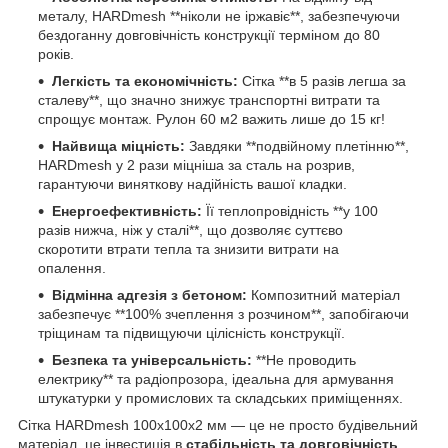
металу, HARDmesh **ніколи не іржавіє**, забезпечуючи
бездоганну довговічність конструкції терміном до 80
років.
Легкість та економічність:
Сітка **в 5 разів легша за
сталеву**, що значно знижує транспортні витрати та
спрощує монтаж. Рулон 60 м2 важить лише до 15 кг!
Найвища міцність:
Завдяки **подвійному плетінню**,
HARDmesh у 2 рази міцніша за сталь на розрив,
гарантуючи виняткову надійність вашої кладки.
Енергоефективність:
Її теплопровідність **у 100
разів нижча, ніж у сталі**, що дозволяє суттєво
скоротити втрати тепла та знизити витрати на
опалення.
Відмінна адгезія з бетоном:
Композитний матеріал
забезпечує **100% зчеплення з розчином**, запобігаючи
тріщинам та підвищуючи цілісність конструкції.
Безпека та універсальність:
**Не проводить
електрику** та радіопрозора, ідеальна для армування
штукатурки у промислових та складських приміщеннях.
Сітка HARDmesh 100х100х2 мм — це не просто будівельний
матеріал, це інвестиція в
стабільність та довговічність