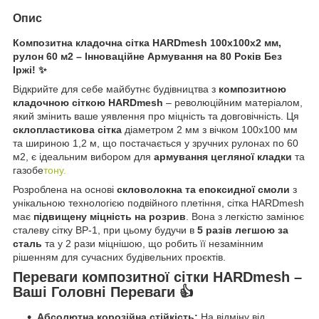
Опис
Композитна кладочна сітка HARDmesh 100х100х2 мм,
рулон 60 м2 – Інноваційне Армування на 80 Років Без
Іржі! ✨
Відкрийте для себе майбутнє будівництва з
композитною
кладочною сіткою HARDmesh
– революційним матеріалом,
який змінить ваше уявлення про міцність та довговічність. Ця
склопластикова сітка
діаметром 2 мм з вічком 100х100 мм
та шириною 1,2 м, що постачається у зручних рулонах по 60
м2, є ідеальним вибором для
армування цегляної кладки
та
газобе
тону.
Розроблена на основі
скловолокна та епоксидної смоли
з
унікальною технологією подвійного плетіння, сітка HARDmesh
має
підвищену міцність на розрив
. Вона з легкістю замінює
сталеву сітку ВР-1, при цьому будучи в
5 разів легшою за
сталь
та у 2 рази міцнішою, що робить її незамінним
рішенням для сучасних будівельних проєктів.
Переваги композитної сітки HARDmesh –
Ваші Головні Переваги 👍
Абсолютна корозійна стійкість:
На відміну від