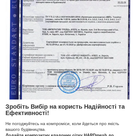
Зробіть Вибір на користь Надійності та
Ефективності!
Не погоджуйтесь на компроміси, коли йдеться про якість
вашого будівництва.
Додайте композитну кладочну сітку HARDmesh до