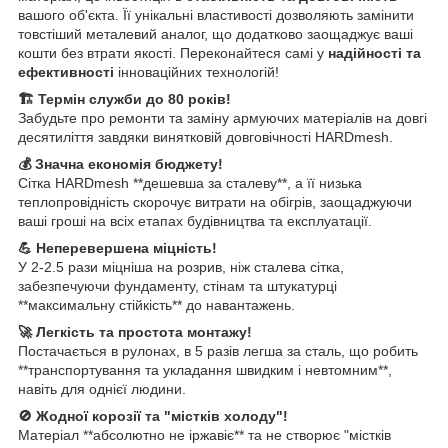
вашого об'єкта. Її унікальні властивості дозволяють замінити
товстіший металевий аналог, що додатково заощаджує ваші
кошти без втрати якості. Переконайтеся самі у
надійності та
ефективності
інноваційних технологій!
🏗️ Термін служби до 80 років!
Забудьте про ремонти та заміну армуючих матеріалів на довгі
десятиліття завдяки винятковій довговічності HARDmesh.
💰 Значна економія бюджету!
Сітка HARDmesh **дешевша за сталеву**, а її низька
теплопровідність скорочує витрати на обігрів, заощаджуючи
ваші гроші на всіх етапах будівництва та експлуатації.
💪 Неперевершена міцність!
У 2-2.5 рази міцніша на розрив, ніж сталева сітка,
забезпечуючи фундаменту, стінам та штукатурці
**максимальну стійкість** до навантажень.
🚀 Легкість та простота монтажу!
Постачається в рулонах, в 5 разів легша за сталь, що робить
**транспортування та укладання швидким і невтомним**,
навіть для однієї людини.
🚫 Жодної корозії та "містків холоду"!
Матеріал **абсолютно не іржавіє** та не створює "містків