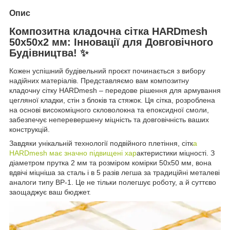
Опис
Композитна кладочна сітка HARDmesh
50х50х2 мм: Інновації для Довговічного
Будівництва! ✨
Кожен успішний будівельний проєкт починається з вибору
надійних матеріалів. Представляємо вам композитну
кладочну сітку HARDmesh – передове рішення для армування
цегляної кладки, стін з блоків та стяжок. Ця сітка, розроблена
на основі високоміцного скловолокна та епоксидної смоли,
забезпечує неперевершену міцність та довговічність ваших
конструкцій.
Завдяки унікальній технології подвійного плетіння, сітк
а
HARDmesh має значно підвищені хар
актеристики міцності. З
діаметром прутка 2 мм та розміром комірки 50х50 мм, вона
вдвічі міцніша за сталь і в 5 разів легша за традиційні металеві
аналоги типу ВР-1. Це не тільки полегшує роботу, а й суттєво
заощаджує ваш бюджет.