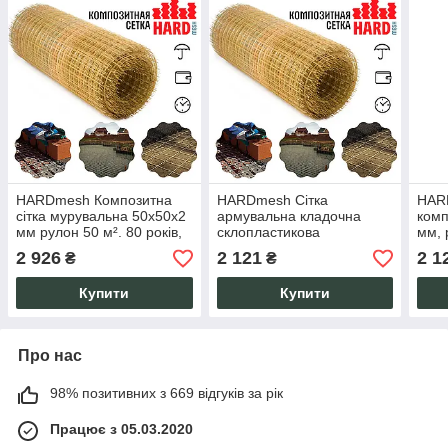
HARDmesh Композитна
HARDmesh Сітка
HARD
сітка мурувальна 50х50х2
армувальна кладочна
комп
мм рулон 50 м². 80 років,
склопластикова
мм, 
міцність, не іржавіє.
100х100х2 мм, рулон 60
скло
2 926
2 121
2 1
₴
₴
м² для кладки, не іржавіє
80 р
80 років.
Купити
Купити
Про нас
98% позитивних з 669 відгуків за рік
Працює з 05.03.2020