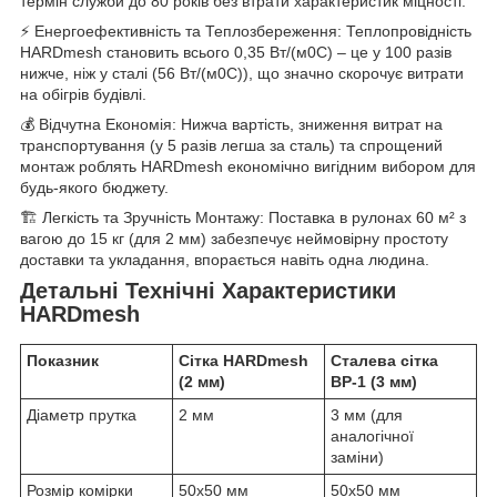
термін служби до 80 років без втрати характеристик міцності.
⚡ Енергоефективність та Теплозбереження: Теплопровідність
HARDmesh становить всього 0,35 Вт/(м0С) – це у 100 разів
нижче, ніж у сталі (56 Вт/(м0С)), що значно скорочує витрати
на обігрів будівлі.
💰 Відчутна Економія: Нижча вартість, зниження витрат на
транспортування (у 5 разів легша за сталь) та спрощений
монтаж роблять HARDmesh економічно вигідним вибором для
будь-якого бюджету.
🏗️ Легкість та Зручність Монтажу: Поставка в рулонах 60 м² з
вагою до 15 кг (для 2 мм) забезпечує неймовірну простоту
доставки та укладання, впорається навіть одна людина.
Детальні Технічні Характеристики
HARDmesh
Показник
Сітка HARDmesh
Сталева сітка
(2 мм)
ВР-1 (3 мм)
Діаметр прутка
2 мм
3 мм (для
аналогічної
заміни)
Розмір комірки
50х50 мм
50х50 мм