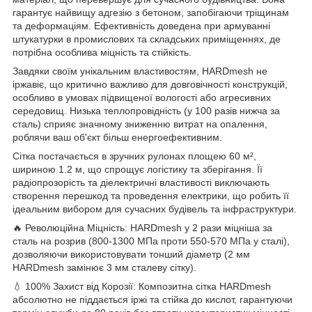
гарантує найвищу адгезію з бетоном, запобігаючи тріщинам
та деформаціям. Ефективність доведена при армуванні
штукатурки в промислових та складських приміщеннях, де
потрібна особлива міцність та стійкість.
Завдяки своїм унікальним властивостям, HARDmesh не
іржавіє, що критично важливо для довговічності конструкцій,
особливо в умовах підвищеної вологості або агресивних
середовищ. Низька теплопровідність (у 100 разів нижча за
сталь) сприяє значному зниженню витрат на опалення,
роблячи ваш об'єкт більш енергоефективним.
Сітка постачається в зручних рулонах площею 60 м²,
шириною 1.2 м, що спрощує логістику та зберігання. Її
радіопрозорість та діелектричні властивості виключають
створення перешкод та проведення електрики, що робить її
ідеальним вибором для сучасних будівель та інфраструктури.
🔥 Революційна Міцність: HARDmesh у 2 рази міцніша за
сталь на розрив (800-1300 МПа проти 550-570 МПа у сталі),
дозволяючи використовувати тонший діаметр (2 мм
HARDmesh замінює 3 мм сталеву сітку).
💧 100% Захист від Корозії: Композитна сітка HARDmesh
абсолютно не піддається іржі та стійка до кислот, гарантуючи