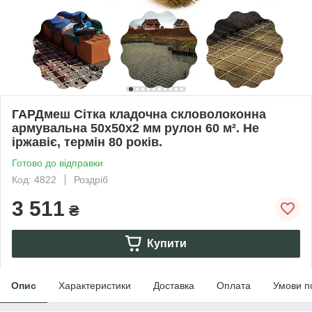
ГАРДмеш Сітка кладочна скловолоконна
армувальна 50х50х2 мм рулон 60 м². Не
іржавіє, термін 80 років.
Готово до відправки
Код: 4822
Роздріб
3 511
₴
Купити
Опис
Характеристики
Доставка
Оплата
Умови п