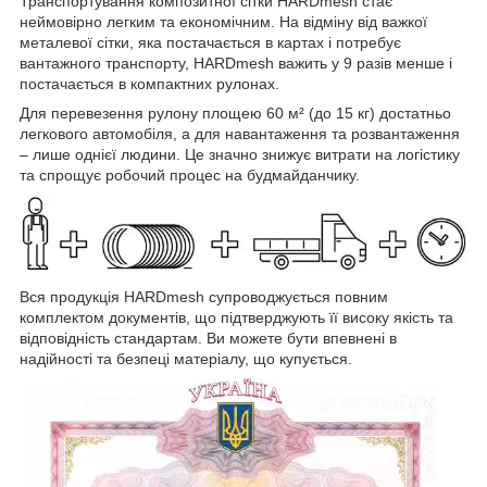
Транспортування композитної сітки HARDmesh стає
неймовірно легким та економічним. На відміну від важкої
металевої сітки, яка постачається в картах і потребує
вантажного транспорту, HARDmesh важить у 9 разів менше і
постачається в компактних рулонах.
Для перевезення рулону площею 60 м² (до 15 кг) достатньо
легкового автомобіля, а для навантаження та розвантаження
– лише однієї людини. Це значно знижує витрати на логістику
та спрощує робочий процес на будмайданчику.
Вся продукція HARDmesh супроводжується повним
комплектом документів, що підтверджують її високу якість та
відповідність стандартам. Ви можете бути впевнені в
надійності та безпеці матеріалу, що купується.