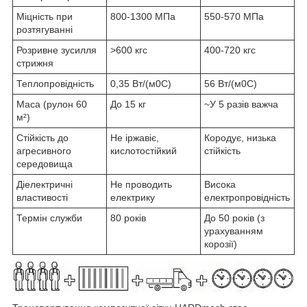
Міцність при
800-1300 МПа
550-570 МПа
розтягуванні
Розривне зусилля
>600 кгс
400-720 кгс
стрижня
Теплопровідність
0,35 Вт/(м0С)
56 Вт/(м0С)
Маса (рулон 60
До 15 кг
~У 5 разів важча
м²)
Стійкість до
Не іржавіє,
Кородує, низька
агресивного
кислотостійкий
стійкість
середовища
Діелектричні
Не проводить
Висока
властивості
електрику
електропровідність
Термін служби
80 років
До 50 років (з
урахуванням
корозії)