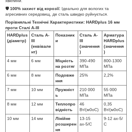
хвилини.
🛡️ 100% захист від корозії:
Ідеально для вологих та
агресивних середовищ, де сталь швидко руйнується.
Порівняльні Технічні Характеристики: HARDplus 16 мм
проти Сталі А-III
HARDplus
Сталь А-
Показник
Сталь А-
Арматура
(діаметр)
III
и
III
HARDplus
(еквівале
(значення
(значення
нт)
)
)
4 мм
6 мм
Міцність
390-490
800-1300
на розтяг
МПа
МПа
6 мм
8 мм
Подовже
25%
2,2%
ння
7 мм
10 мм
Пружніст
210 000
55 000
ь
МПа
МПа
8 мм
12 мм
Теплопро
46
0,35
відність
Вт/(м0оС)
Вт/(м0оС)
10 мм
14 мм
Лінійне
13-15
9-12 ах-5/
розширен
ах-5/С
С
ня