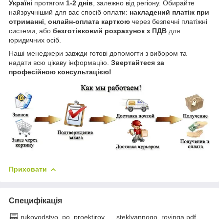
Україні
протягом
1-2 днів
, залежно від регіону. Обирайте
найзручніший для вас спосіб оплати:
накладений платіж при
отриманні
,
онлайн-оплата карткою
через безпечні платіжні
системи, або
безготівковий розрахунок з ПДВ
для
юридичних осіб.
Наші менеджери завжди готові допомогти з вибором та
надати всю цікаву інформацію.
Звертайтеся за
професійною консультацією!
Приховати
Специфікація
rukovodstvo_po_proektirov___steklyannogo_rovinga.pdf