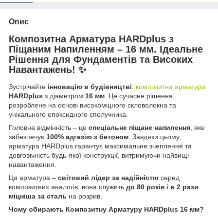
Опис
Композитна Арматура HARDplus з
Піщаним Напиленням – 16 мм. Ідеальне
Рішення для Фундаментів та Високих
Навантажень! ✨
Зустрічайте
інновацію в будівництві
:
композитна арматура
HARDplus
з діаметром
16 мм
. Це сучасне рішення,
розроблене на основі високоміцного скловолокна та
унікального епоксидного сполучника.
Головна відмінність – це
спеціальне піщане напилення
, яке
забезпечує
100% адгезію з бетоном
. Завдяки цьому,
арматура HARDplus гарантує максимальне зчеплення та
довговічність будь-якої конструкції, витримуючи найвищі
навантаження.
Ця арматура –
світовий лідер за надійністю
серед
композитних аналогів, вона служить
до 80 років
і
в 2 рази
міцніша за сталь
на розрив.
Чому обирають Композитну Арматуру HARDplus 16 мм?