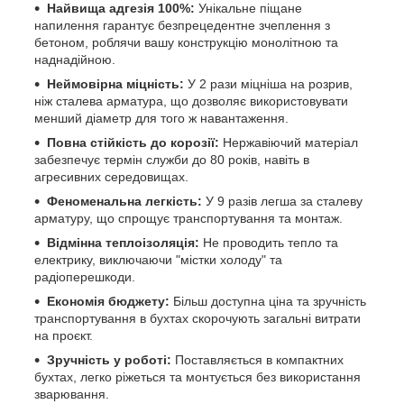
Найвища адгезія 100%:
Унікальне піщане
напилення гарантує безпрецедентне зчеплення з
бетоном, роблячи вашу конструкцію монолітною та
наднадійною.
Неймовірна міцність:
У 2 рази міцніша на розрив,
ніж сталева арматура, що дозволяє використовувати
менший діаметр для того ж навантаження.
Повна стійкість до корозії:
Нержавіючий матеріал
забезпечує термін служби до 80 років, навіть в
агресивних середовищах.
Феноменальна легкість:
У 9 разів легша за сталеву
арматуру, що спрощує транспортування та монтаж.
Відмінна теплоізоляція:
Не проводить тепло та
електрику, виключаючи "містки холоду" та
радіоперешкоди.
Економія бюджету:
Більш доступна ціна та зручність
транспортування в бухтах скорочують загальні витрати
на проєкт.
Зручність у роботі:
Поставляється в компактних
бухтах, легко ріжеться та монтується без використання
зварювання.