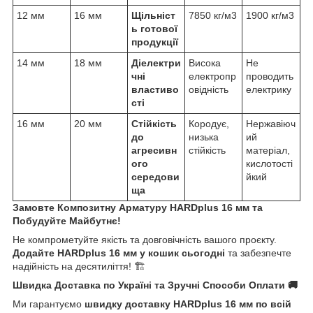
12 мм
16 мм
Щільніст
7850 кг/м3
1900 кг/м3
ь готової
продукції
14 мм
18 мм
Діелектри
Висока
Не
чні
електропр
проводить
властиво
овідність
електрику
сті
16 мм
20 мм
Стійкість
Кородує,
Нержавіюч
до
низька
ий
агресивн
стійкість
матеріал,
ого
кислотості
середови
йкий
ща
Замовте Композитну Арматуру HARDplus 16 мм та
Побудуйте Майбутнє!
Не компрометуйте якість та довговічність вашого проєкту.
Додайте HARDplus 16 мм у кошик сьогодні
та забезпечте
надійність на десятиліття! 🏗️
Швидка Доставка по Україні та Зручні Способи Оплати 🚚
Ми гарантуємо
швидку доставку HARDplus 16 мм по всій