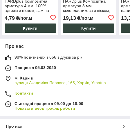
HARDplus Композитна
HARDplus Композитна
HAR
арматура 4 мм. 100%
арматура 8 мм
арма
адгезія з піском, заміна
склопластикова з піском,
напи
сталевої 6 мм, термін
100% адгезія. Заміна 12
мм с
4,79
19,13
13,
₴/пог.м
₴/пог.м
служби 80 років.
мм сталевої. 80 років.
серт
Купити
Купити
Про нас
98% позитивних з 666 відгуків за рік
Працює з 05.03.2020
м. Харків
вулиця Академіка Павлова, 165, Харків, Україна
Контакти
Сьогодні працює з 09:00 до 18:00
Показати весь графік роботи
Про нас