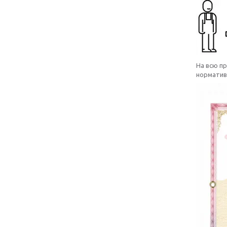
На всю п
норматива