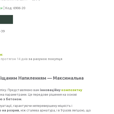
ки
Код:
6906-20
-39
 протягом 14 днів
за рахунок покупця
 Піщаним Напиленням — Максимальна
спіху. Представляємо вам
інноваційну
композитну
сіма параметрами. Це передове рішення на основі
ію з бетоном
.
уатації, гарантуючи неперевершену міцність і
ю на розрив
, ніж сталева арматура, і в 9 разів легшою, що