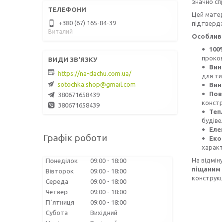
значно сп
Цей матер
+380 (67) 165-84-39
підтвердж
Виталий
Особливо
100
проков
Вин
https://na-dachu.com.ua/
для ти
sotochka.shop@gmail.com
Вин
Пов
380671658439
констр
380671658439
Теп
будіве
Еле
Графік роботи
Еко
харак
На відмін
Понеділок
09:00
18:00
піщаним
Вівторок
09:00
18:00
конструкц
Середа
09:00
18:00
Четвер
09:00
18:00
Пʼятниця
09:00
18:00
Субота
Вихідний