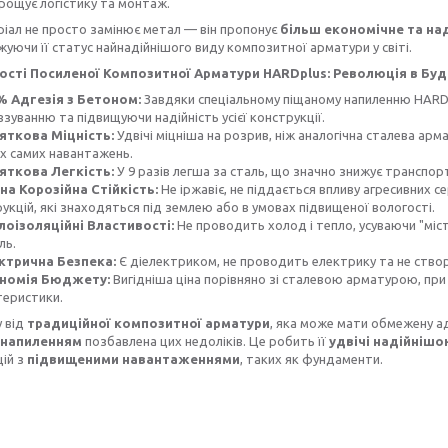
рощує логістику та монтаж.
іал не просто замінює метал — він пропонує
більш економічне та на
уючи її статус найнадійнішого виду композитної арматури у світі.
сті Посиленої Композитної Арматури HARDplus: Революція в Буді
% Адгезія з Бетоном:
Завдяки спеціальному піщаному напиленню HARDp
зуванню та підвищуючи надійність усієї конструкції.
яткова Міцність:
Удвічі міцніша на розрив, ніж аналогічна сталева а
х самих навантажень.
яткова Легкість:
У 9 разів легша за сталь, що значно знижує транспо
на Корозійна Стійкість:
Не іржавіє, не піддається впливу агресивних
укцій, які знаходяться під землею або в умовах підвищеної вологості.
лоізоляційні Властивості:
Не проводить холод і тепло, усуваючи "мі
ль.
ктрична Безпека:
Є діелектриком, не проводить електрику та не ств
номія Бюджету:
Вигідніша ціна порівняно зі сталевою арматурою, при
теристики.
у від
традиційної композитної арматури
, яка може мати обмежену а
 напиленням
позбавлена цих недоліків. Це робить її
удвічі надійніш
ій з
підвищеними навантаженнями
, таких як фундаменти.