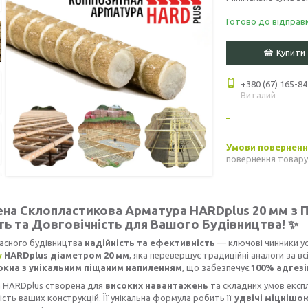
Готово до відправ
Купити
+380 (67) 165-84
Виталий
повернення товару
ена Склопластикова Арматура HARDplus 20 мм з
ть та Довговічність для Вашого Будівництва! ✨
учасного будівництва
надійність та ефективність
— ключові чинники у
у
HARDplus діаметром 20 мм
, яка перевершує традиційні аналоги за в
кна з унікальним піщаним напиленням
, що забезпечує
100% адгез
 HARDplus створена для
високих навантажень
та складних умов експл
ість ваших конструкцій. Її унікальна формула робить її
удвічі міцнішо