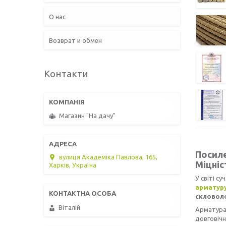
О нас
Возврат и обмен
Контакти
Магазин "На дачу"
Посил
вулиця Академіка Павлова, 165,
Міцніс
Харків, Україна
У світі с
арматур
скловоло
Віталій
Арматура
довговічн