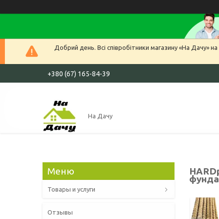
Добрий день. Всі співробітники магазину «На Дачу» на 
+380 (67) 165-84-39
На Дачу
HARDp
фундам
Товары и услуги
Отзывы