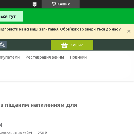
Кошик
ідповісти на всі ваші запитання. Обов'язково зверніться до нас у
Кошик
покупатели
Реставрация ванны
Новинки
 з піщаним напиленням для
м
мовлення на сайті — 250 ₴