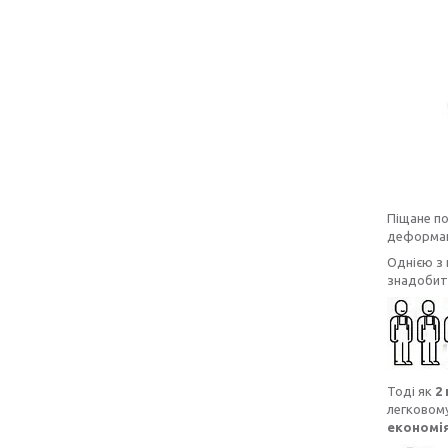
Піщане п
деформаці
Однією з 
знадобить
Тоді як
2
легковом
економія