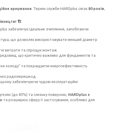
дійне армування
. Термін служби HARDplus сягає
80 років
,
вництві 🏗️
lus забезпечує ідеальне зчеплення, запобігаючи
рматура, що дозволяє використовувати менший діаметр
ртні витрати та спрощує монтаж.
 середовищ, що критично важливо для фундаментів та
стки холоду" та покращуючи енергоефективність
орює радіоперешкод.
 цьому забезпечуючи чудові експлуатаційні
дгезію (до 83%) та слизьку поверхню,
HARDplus з
ою
та розширює сферу її застосування, особливо для