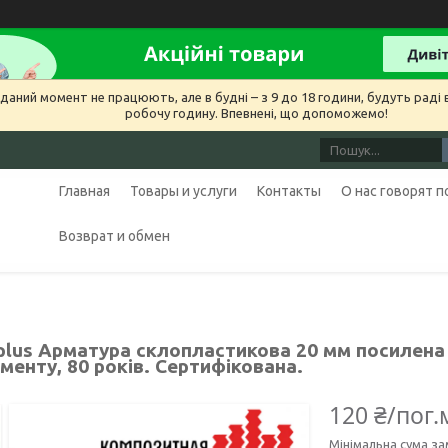
даний момент не працюють, але в будні – з 9 до 18 години, будуть раді в
робочу годину. Впевнені, що допоможемо!
Главная
Товары и услуги
Контакты
О нас говорят 
Возврат и обмен
lus Арматура склопластикова 20 мм посилена
енту, 80 років. Сертифікована.
120 ₴/пог.
Мінімальна сума за