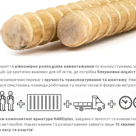
окриття
рівномірно розподіляє навантаження
по всьому стрижню, що
й. Це критично важливо для об'єктів, де потрібна
безумовна міцніст
незаперечних переваг є
зручність транспортування та монтажу
. Уя
ся спецтехніка, команда робітників та значні часові й фінансові витрат
 км композитної арматури HARDplus
, завдяки її легкості та компакт
у автомобілі. Навантаження та розвантаження займуть лише
15 хвилин
 часу та коштів
!