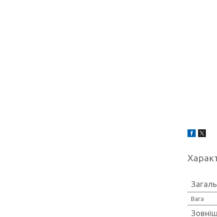
Харак
Загаль
Вага
Зовніш