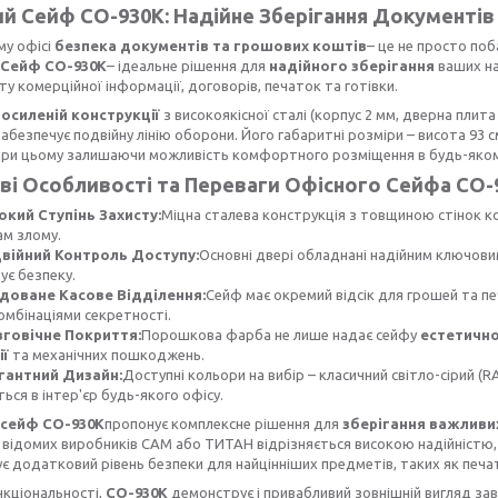
й Сейф СО-930К: Надійне Зберігання Документів
му офісі
безпека документів та грошових коштів
– це не просто поб
 Сейф СО-930К
– ідеальне рішення для
надійного зберігання
ваших на
ту комерційної інформації, договорів, печаток та готівки.
посиленій конструкції
з високоякісної сталі (корпус 2 мм, дверна плита
абезпечує подвійну лінію оборони. Його габаритні розміри – висота 93 с
 при цьому залишаючи можливість комфортного розміщення в будь-яком
і Особливості та Переваги Офісного Сейфа СО-
окий Ступінь Захисту:
Міцна сталева конструкція з товщиною стінок к
ам злому.
війний Контроль Доступу:
Основні двері обладнані надійним ключов
ує безпеку.
доване Касове Відділення:
Сейф має окремий відсік для грошей та пе
омбінаціями секретності.
говічне Покриття:
Порошкова фарба не лише надає сейфу
естетично
ії
та механічних пошкоджень.
гантний Дизайн:
Доступні кольори на вибір – класичний світло-сірий (RA
ься в інтер'єр будь-якого офісу.
 сейф СО-930К
пропонує комплексне рішення для
зберігання важливи
 відомих виробників САМ або ТИТАН відрізняється високою надійністю, 
є додатковий рівень безпеки для найцінніших предметів, таких як печа
нкціональності,
СО-930К
демонструє і привабливий зовнішній вигляд з