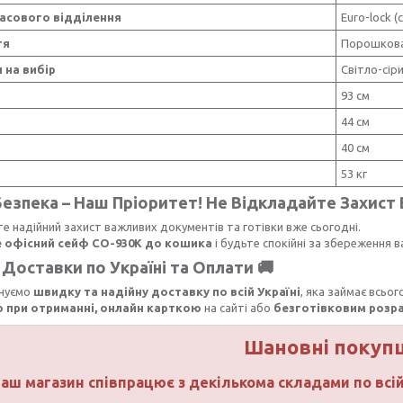
асового відділення
Euro-lock (
тя
Порошков
 на вибір
Світло-сіри
93 см
44 см
а
40 см
53 кг
езпека – Наш Пріоритет! Не Відкладайте Захист В
е надійний захист важливих документів та готівки вже сьогодні.
 офісний сейф СО-930К до кошика
і будьте спокійні за збереження в
Доставки по Україні та Оплати 🚚
нуємо
швидку та надійну доставку по всій Україні
, яка займає всьог
 при отриманні, онлайн карткою
на сайті або
безготівковим розр
Шановні покупці
аш магазин співпрацює з декількома складами по всі