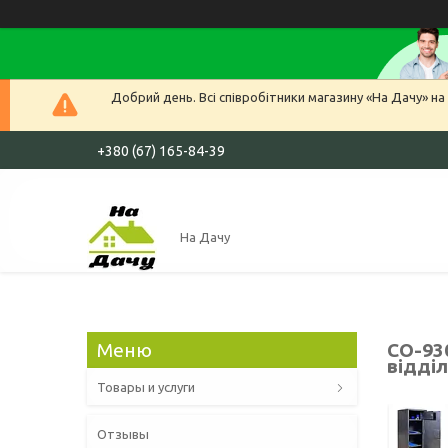
Добрий день. Всі співробітники магазину «На Дачу» на 
+380 (67) 165-84-39
На Дачу
СО-93
відді
Товары и услуги
Отзывы