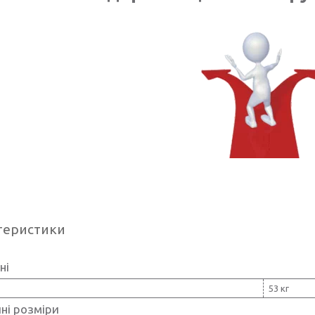
теристики
ні
53 кг
ні розміри