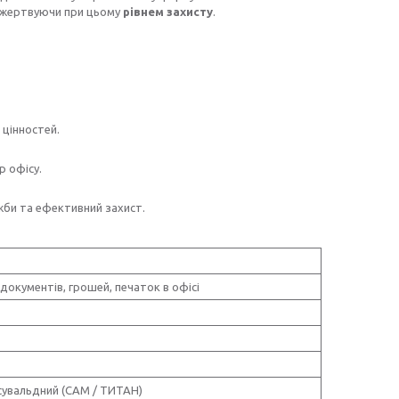
е жертвуючи при цьому
рівнем захисту
.
 цінностей.
р офісу.
жби та ефективний захист.
 документів, грошей, печаток в офісі
сувальдний (САМ / ТИТАН)