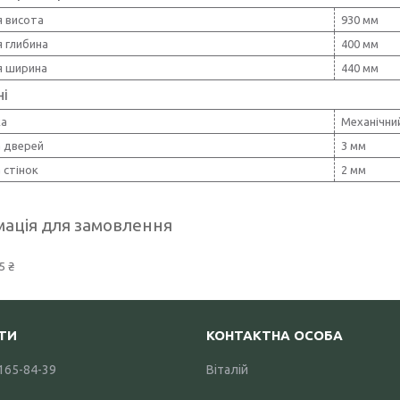
я висота
930 мм
 глибина
400 мм
я ширина
440 мм
ні
ка
Механічни
 дверей
3 мм
 стінок
2 мм
ація для замовлення
5 ₴
 165-84-39
Віталій