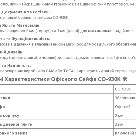
колір, який найкращим чином гармоніює з вашим офісним простором, н
т Документів та Готівки:
с у повній безпеці із сейфом СО-930К.
а Якість Матеріалів:
ль товщиною 2 мм (корпус) та 3 мм (двері) для максимальної надійності.
ість та Функціональність:
сове відділення з власним замком Euro-lock для роздільного зберігання
ний Дизайн:
ьору (світло-сірий або чорний) дозволяє ідеально вписати сейф в інтер'є
а та Надійність:
 перевірених виробників САМ або ТИТАН гарантують довгий термін слу
ні Характеристики Офісного Сейфа СО-930К 🛠️
СО-930К
чення
Зберігання
йфа
Офісний
а корпусу
2 мм
 дверної плити
3 мм
овного замка
Ключовий 