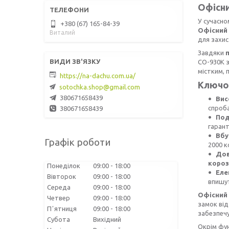
Офісни
У сучасно
+380 (67) 165-84-39
Офісний
Виталий
для захис
Завдяки
СО-930К з
містким,
https://na-dachu.com.ua/
Ключов
sotochka.shop@gmail.com
380671658439
Вис
спроб
380671658439
Под
гарант
Вбу
Графік роботи
2000 к
Дов
короз
Понеділок
09:00
18:00
Еле
Вівторок
09:00
18:00
впишут
Середа
09:00
18:00
Офісний
Четвер
09:00
18:00
замок від
Пʼятниця
09:00
18:00
забезпечу
Субота
Вихідний
Окрім фу