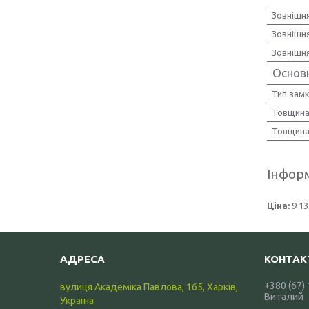
Зовнішн
Зовнішня
Зовнішн
Основ
Тип зам
Товщина
Товщина
Інформ
Ціна:
9 13
+380 (67)
вулиця Академіка Павлова, 165, Харків,
Виталий
Україна