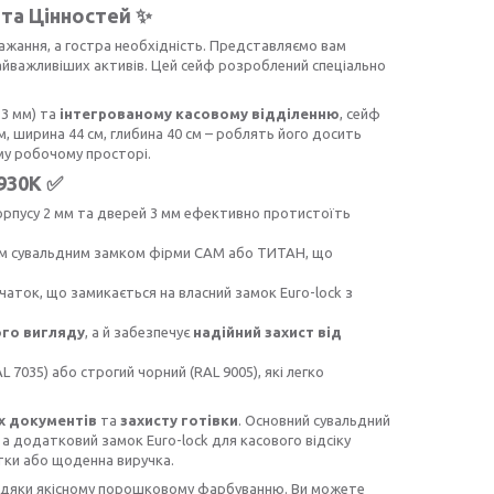
 та Цінностей ✨
ажання, а гостра необхідність. Представляємо вам
йважливіших активів. Цей сейф розроблений спеціально
 3 мм) та
інтегрованому касовому відділенню
, сейф
м, ширина 44 см, глибина 40 см – роблять його досить
у робочому просторі.
930К ✅
орпусу 2 мм та дверей 3 мм ефективно протистоїть
им сувальдним замком фірми САМ або ТИТАН, що
чаток, що замикається на власний замок Euro-lock з
го вигляду
, а й забезпечує
надійний захист від
L 7035) або строгий чорний (RAL 9005), які легко
х документів
та
захисту готівки
. Основний сувальдний
а додатковий замок Euro-lock для касового відсіку
тки або щоденна виручка.
авдяки якісному порошковому фарбуванню. Ви можете