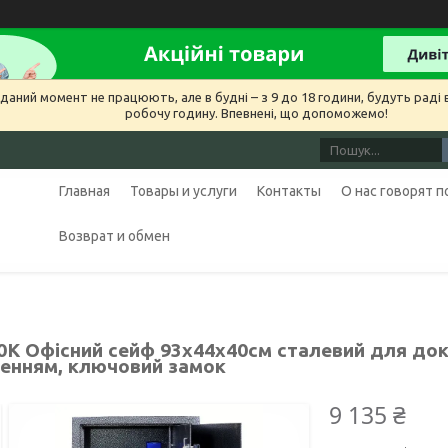
даний момент не працюють, але в будні – з 9 до 18 години, будуть раді в
робочу годину. Впевнені, що допоможемо!
Главная
Товары и услуги
Контакты
О нас говорят 
Возврат и обмен
0К Офісний сейф 93х44х40см сталевий для доку
ленням, ключовий замок
9 135 ₴