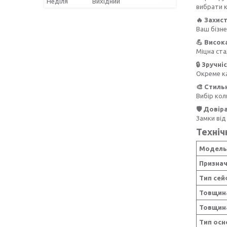
Неділя
Вихідний
вибрати 
🔥 Захис
Ваш бізне
💪 Висок
Міцна ста
🔒 Зручн
Окреме ка
🎨 Стиль
Вибір кол
🛡️ Довір
Замки від
Техніч
Модель
Призна
Тип се
Товщин
Товщина
Тип осн