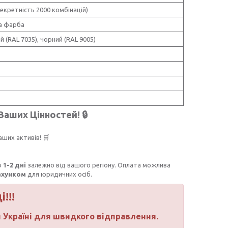
секретність 2000 комбінацій)
а фарба
й (RAL 7035), чорний (RAL 9005)
аших Цінностей! 🔒
аших активів! 🛒
о
1-2 дні
залежно від вашого регіону. Оплата можлива
ахунком
для юридичних осіб.
!!!
й Україні для швидкого відправлення.