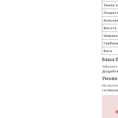
Замок к
Покрит
Кольори
Висота
Ширина
Глибин
Вага
Ваша Б
Забезпечт
Додайте
Умови 
Ми пропо
готівкою
Н