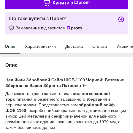
Купити з
Що таке купити з Пром?
Замовлення під захистом
Опис
Характеристики
Доставка
Оплата
Умови п
Опис
Надійний Збройовий Сейф ШОЕ-1100 Чорний: Безпечне
Зберігання Вашої Зброї та Патронів ✨
Для кожного відповідального власника
вогнепальної
зброї
питання її безпечного та законного зберігання є
першочерговим. Представляємо вам
збройовий сейф
ШОЕ-1100
, розроблений спеціально для дотримання всіх цих
вимог. Цей
металевий сейф
призначений для надійного
розміщення двох одиниць рушниць висотою до 1070 мм, а
також боєприпасів до них.