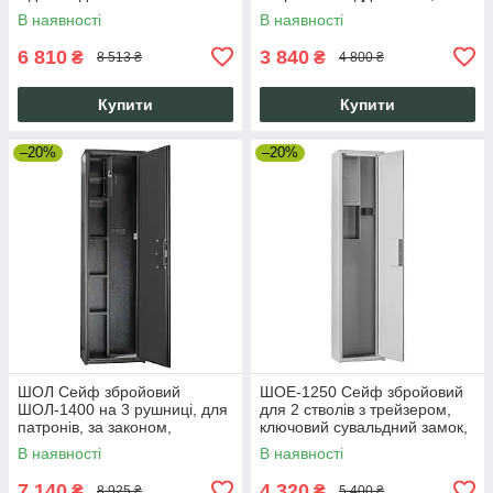
замок 137 см чорний
ключовий замок, сірий
В наявності
В наявності
6 810
3 840
₴
₴
8 513 ₴
4 800 ₴
Купити
Купити
–20%
–20%
ШОЛ Сейф збройовий
ШОЕ-1250 Сейф збройовий
ШОЛ-1400 на 3 рушниці, для
для 2 стволів з трейзером,
патронів, за законом,
ключовий сувальдний замок,
сувальдний замок
1250 мм, сірий
В наявності
В наявності
7 140
4 320
₴
₴
8 925 ₴
5 400 ₴