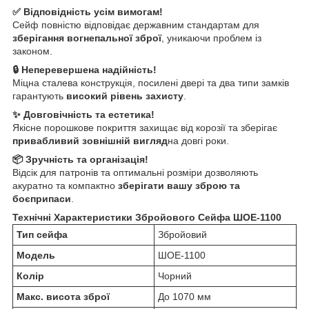
✅ Відповідність усім вимогам!
Сейф повністю відповідає державним стандартам для
зберігання вогнепальної зброї
, уникаючи проблем із
законом.
🔒 Неперевершена надійність!
Міцна сталева конструкція, посилені двері та два типи замків
гарантують
високий рівень захисту
.
✨ Довговічність та естетика!
Якісне порошкове покриття захищає від корозії та зберігає
привабливий зовнішній вигляд
на довгі роки.
📦 Зручність та організація!
Відсік для патронів та оптимальні розміри дозволяють
акуратно та компактно
зберігати вашу зброю та
боєприпаси
.
Технічні Характеристики Збройового Сейфа ШОЕ-1100
Тип сейфа
Збройовий
Модель
ШОЕ-1100
Колір
Чорний
Макс. висота зброї
До 1070 мм