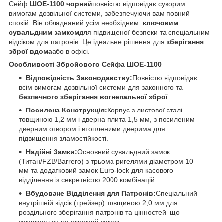
Сейф
ШОЕ-1100 чорний
повністю відповідає суворим
вимогам дозвільної системи, забезпечуючи вам повний
спокій. Він обладнаний усім необхідним:
ключовим
сувальдним замком
для підвищеної безпеки та спеціальним
відсіком для патронів. Це ідеальне рішення для
зберігання
зброї вдома
або в офісі.
Особливості Збройового Сейфа ШОЕ-1100
Відповідність Законодавству:
Повністю відповідає
всім вимогам дозвільної системи для законного та
безпечного зберігання вогнепальної зброї
.
Посилена Конструкція:
Корпус з листової сталі
товщиною 1,2 мм і дверна плита 1,5 мм, з посиленим
дверним отвором і втопленими дверима для
підвищення зламостійкості.
Надійні Замки:
Основний сувальдний замок
(Титан/FZB/Barrero) з трьома ригелями діаметром 10
мм та додатковий замок Euro-lock для касового
відділення із секретністю 2000 комбінацій.
Вбудоване Відділення для Патронів:
Спеціальний
внутрішній відсік (трейзер) товщиною 2,0 мм для
роздільного зберігання патронів та цінностей, що
замикається на окремий замок.