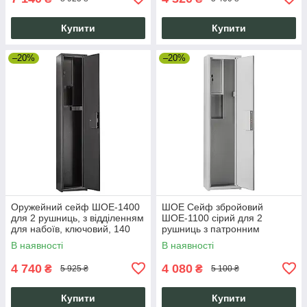
Купити
Купити
–20%
–20%
Оружейний сейф ШОЕ-1400
ШОЕ Сейф збройовий
для 2 рушниць, з відділенням
ШОЕ-1100 сірий для 2
для набоїв, ключовий, 140
рушниць з патронним
см, чорний
відсіком, 1100 мм, посилений
В наявності
В наявності
4 740
4 080
₴
₴
5 925 ₴
5 100 ₴
Купити
Купити