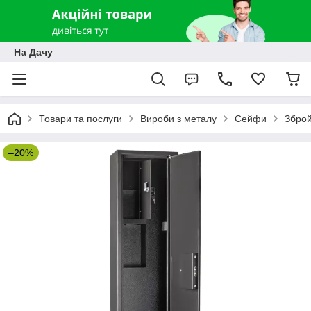
На Дачу
Товари та послуги
Вироби з металу
Сейфи
Зброй
–20%