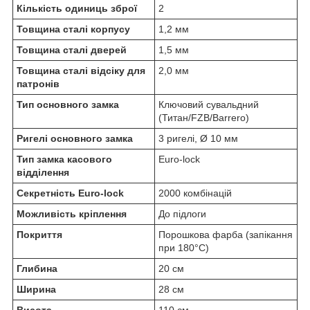
Кількість одиниць зброї
2
Товщина сталі корпусу
1,2 мм
Товщина сталі дверей
1,5 мм
Товщина сталі відсіку для
2,0 мм
патронів
Тип основного замка
Ключовий сувальдний
(Титан/FZB/Barrero)
Ригелі основного замка
3 ригелі, Ø 10 мм
Тип замка касового
Euro-lock
відділення
Секретність Euro-lock
2000 комбінацій
Можливість кріплення
До підлоги
Покриття
Порошкова фарба (запікання
при 180°C)
Глибина
20 см
Ширина
28 см