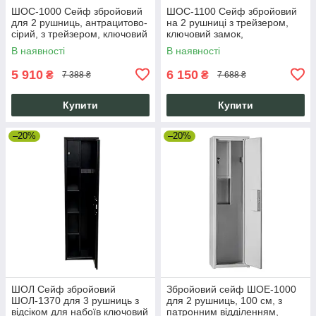
ШОС-1000 Сейф збройовий
ШОС-1100 Сейф збройовий
для 2 рушниць, антрацитово-
на 2 рушниці з трейзером,
сірий, з трейзером, ключовий
ключовий замок,
замок, 100 см
антрацитово-сірий
В наявності
В наявності
5 910
6 150
₴
₴
7 388 ₴
7 688 ₴
Купити
Купити
–20%
–20%
ШОЛ Сейф збройовий
Збройовий сейф ШОЕ-1000
ШОЛ-1370 для 3 рушниць з
для 2 рушниць, 100 см, з
відсіком для набоїв ключовий
патронним відділенням,