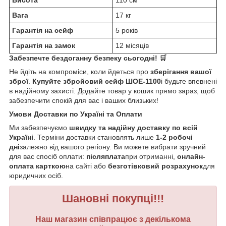
Висота
110 см
Вага
17 кг
Гарантія на сейф
5 років
Гарантія на замок
12 місяців
Забезпечте бездоганну безпеку сьогодні! 🛒
Не йдіть на компроміси, коли йдеться про
зберігання вашої
зброї
.
Купуйте збройовий сейф ШОЕ-1100
і будьте впевнені
в надійному захисті. Додайте товар у кошик прямо зараз, щоб
забезпечити спокій для вас і ваших близьких!
Умови Доставки по Україні та Оплати
Ми забезпечуємо
швидку та надійну доставку по всій
Україні
. Терміни доставки становлять лише
1-2 робочі
дні
залежно від вашого регіону. Ви можете вибрати зручний
для вас спосіб оплати:
післяплата
при отриманні,
онлайн-
оплата карткою
на сайті або
безготівковий розрахунок
для
юридичних осіб.
Шановні покупці!!!
Наш магазин співпрацює з декількома