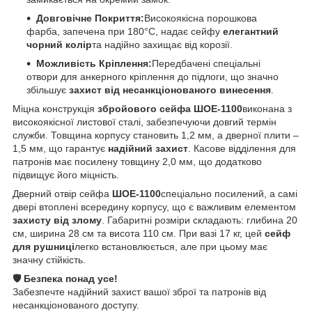
Довговічне Покриття:
Високоякісна порошкова
фарба, запечена при 180°C, надає сейфу
елегантний
чорний колір
та надійно захищає від корозії.
Можливість Кріплення:
Передбачені спеціальні
отвори для анкерного кріплення до підлоги, що значно
збільшує
захист від несанкціонованого винесення
.
Міцна конструкція
збройового сейфа ШОЕ-1100
виконана з
високоякісної листової сталі, забезпечуючи довгий термін
служби. Товщина корпусу становить 1,2 мм, а дверної плити –
1,5 мм, що гарантує
надійний захист
. Касове відділення для
патронів має посилену товщину 2,0 мм, що додатково
підвищує його міцність.
Дверний отвір сейфа
ШОЕ-1100
спеціально посилений, а самі
двері втоплені всередину корпусу, що є важливим елементом
захисту від злому
. Габаритні розміри складають: глибина 20
см, ширина 28 см та висота 110 см. При вазі 17 кг, цей
сейф
для рушниці
легко встановлюється, але при цьому має
значну стійкість.
🛡️ Безпека понад усе!
Забезпечте надійний захист вашої зброї та патронів від
несанкціонованого доступу.