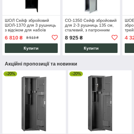
ШОЛ Сейф збройовий
СО-1350 Сейф збройовий
ШОЕ
ШОЛ-1370 для 3 рушниць
для 2-3 рушниць 135 см,
збро
з відсіком для набоїв
сталевий, з патронним
трей
ключовий замок 137 см
відділенням, ключовий
сува
6 810
8 925
4 3
₴
₴
8 513 ₴
чорний
замок
мм, 
Купити
Купити
Акційні пропозиції та новинки
–20%
–20%