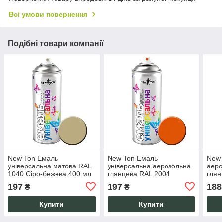
Всі умови повернення
Подібні товари компанії
New Ton Емаль
New Ton Емаль
New
універсальна матова RAL
універсальна аерозольна
аеро
1040 Сіро-бежева 400 мл
глянцева RAL 2004
глян
швидковисихаюча для
Помаранчева 400 мл
3020
197
197
188
₴
₴
дерева та металу
швидковисихаюча
швид
Купити
Купити