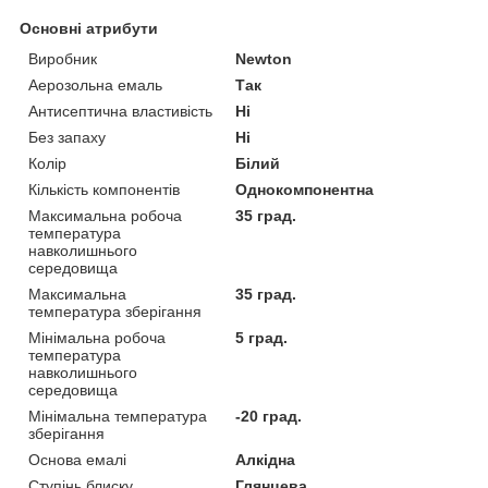
Основні атрибути
Виробник
Newton
Аерозольна емаль
Так
Антисептична властивість
Ні
Без запаху
Ні
Колір
Білий
Кількість компонентів
Однокомпонентна
Максимальна робоча
35 град.
температура
навколишнього
середовища
Максимальна
35 град.
температура зберігання
Мінімальна робоча
5 град.
температура
навколишнього
середовища
Мінімальна температура
-20 град.
зберігання
Основа емалі
Алкідна
Ступінь блиску
Глянцева