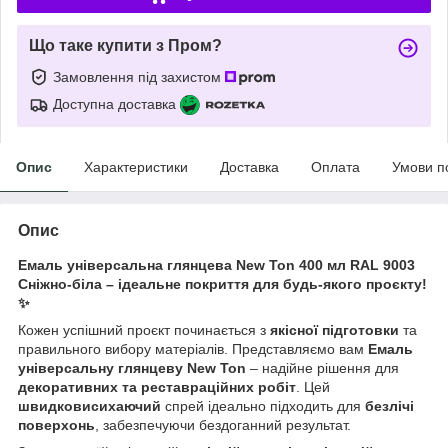
Що таке купити з Пром?
Замовлення під захистом
Доступна доставка
Опис
Характеристики
Доставка
Оплата
Умови п
Опис
Емаль універсальна глянцева New Ton 400 мл RAL 9003
Сніжно-біла – ідеальне покриття для будь-якого проєкту!
✨
Кожен успішний проєкт починається з
якісної підготовки
та
правильного вибору матеріалів. Представляємо вам
Емаль
універсальну глянцеву New Ton
– надійне рішення для
декоративних та реставраційних робіт
. Цей
швидковисихаючий
спрей ідеально підходить для
безлічі
поверхонь
, забезпечуючи бездоганний результат.