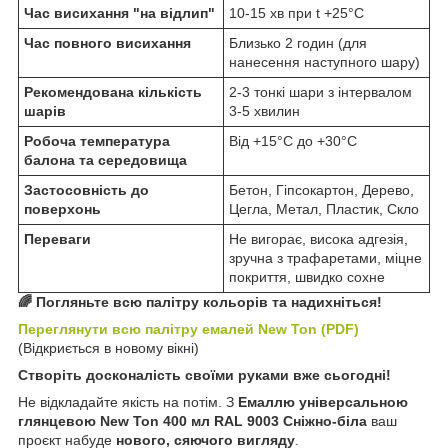
Час висихання "на відлип"
10-15 хв при t +25°С
Час повного висихання
Близько 2 годин (для
нанесення наступного шару)
Рекомендована кількість
2-3 тонкі шари з інтервалом
шарів
3-5 хвилин
Робоча температура
Від +15°C до +30°С
балона та середовища
Застосовність до
Бетон, Гіпсокартон, Дерево,
поверхонь
Цегла, Метал, Пластик, Скло
Переваги
Не вигорає, висока адгезія,
зручна з трафаретами, міцне
покриття, швидко сохне
🌈 Погляньте всю палітру кольорів та надихніться!
Переглянути всю палітру емалей New Ton (PDF)
(Відкриється в новому вікні)
Створіть досконалість своїми руками вже сьогодні!
Не відкладайте якість на потім. З
Емаллю універсальною
глянцевою New Ton 400 мл RAL 9003 Сніжно-біла
ваш
проєкт набуде
нового, сяючого вигляду
.