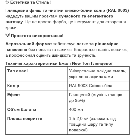
✨ Естетика та Стиль!
Глянцевий фініш та чистий сніжно-білий колір (RAL 9003)
нададуть вашим проєктам
сучасного та елегантного
вигляду
. Це не просто фарба, це інструмент для створення
краси.
💡 Простота використання!
Аерозольний формат
забезпечує
легке та рівномірне
нанесення
без пензлів та валиків. Впорається навіть новачок,
а професіонал оцінить швидкість та зручність.
Технічні характеристики Емалі New Ton Глянцевої
Тип емалі
Універсальна алкідна емаль,
укріплена акрилатами
Колір
RAL 9003 Сніжно-біла
Ефект
Глянцевий (ступінь глянцю
до 95%)
Об'єм балона
400 мл
Площа покриття
1,5-2,0 м² (залежить від
товщини шару та типу
поверхні)