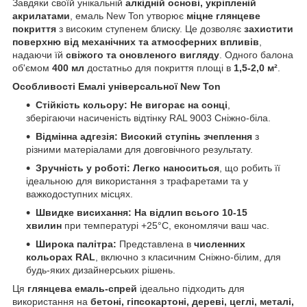
Завдяки своїй унікальній
алкідній основі, укріпленій
акрилатами
, емаль New Ton утворює
міцне глянцеве
покриття
з високим ступенем блиску. Це дозволяє
захистити
поверхню від механічних та атмосферних впливів
,
надаючи їй
свіжого та оновленого вигляду
. Одного балона
об'ємом
400 мл
достатньо для покриття площі в
1,5-2,0 м²
.
Особливості Емалі універсальної New Ton
Стійкість кольору:
Не вигорає на сонці
,
зберігаючи насиченість відтінку RAL 9003 Сніжно-біла.
Відмінна адгезія:
Високий ступінь зчеплення
з
різними матеріалами для довговічного результату.
Зручність у роботі:
Легко наноситься
, що робить її
ідеальною для використання з трафаретами та у
важкодоступних місцях.
Швидке висихання:
На відлип всього 10-15
хвилин
при температурі +25°С, економлячи ваш час.
Широка палітра:
Представлена в
численних
кольорах RAL
, включно з класичним Сніжно-білим, для
будь-яких дизайнерських рішень.
Ця
глянцева емаль-спрей
ідеально підходить для
використання на
бетоні, гіпсокартоні, дереві, цеглі, металі,