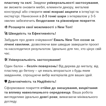
пластику та склі
. Завдяки
універсальності застосування
,
ви зможете оновити меблі, елементи декору, металеві
конструкції або створити
нові яскраві акценти
в інтер'єрі та
екстер'єрі. Нанесення в
2-3 тонкі шари
з інтервалом у 3-5
хвилин забезпечить
бездоганне та рівномірне покриття
.
🎨 Розширте свої можливості з New Ton!
🚀 Швидкість та Ефективність!
Забудьте про довге очікування!
Емаль New Ton сохне за
лічені хвилини
, дозволяючи вам швидше завершити проєкт
та насолодитися результатом. Ідеально для тих, хто цінує свій
час.
🛠️ Універсальність застосування!
Один балон –
безліч поверхонь!
Від дерева до металу, від
пластику до бетону – ця емаль впорається з будь-яким
завданням, спрощуючи вибір матеріалів для ваших ідей.
🛡️ Довговічність та Надійність!
Сформоване покриття
стійке до зношування, вицвітання
та впливу навколишнього середовища
. Ваша робота
виглядатиме ідеально
довгі роки
, вимагаючи мінімального
догляду.