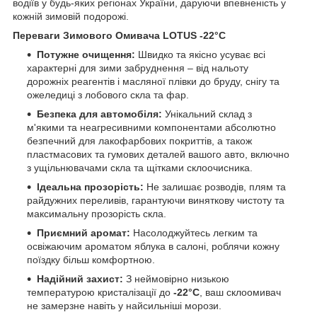
водіїв у будь-яких регіонах України, даруючи впевненість у
кожній зимовій подорожі.
Переваги Зимового Омивача LOTUS -22°C
Потужне очищення:
Швидко та якісно усуває всі
характерні для зими забруднення – від нальоту
дорожніх реагентів і масляної плівки до бруду, снігу та
ожеледиці з лобового скла та фар.
Безпека для автомобіля:
Унікальний склад з
м'якими та неагресивними компонентами абсолютно
безпечний для лакофарбових покриттів, а також
пластмасових та гумових деталей вашого авто, включно
з ущільнювачами скла та щітками склоочисника.
Ідеальна прозорість:
Не залишає розводів, плям та
райдужних переливів, гарантуючи виняткову чистоту та
максимальну прозорість скла.
Приємний аромат:
Насолоджуйтесь легким та
освіжаючим ароматом яблука в салоні, роблячи кожну
поїздку більш комфортною.
Надійний захист:
З неймовірно низькою
температурою кристалізації до
-22°C
, ваш склоомивач
не замерзне навіть у найсильніші морози.