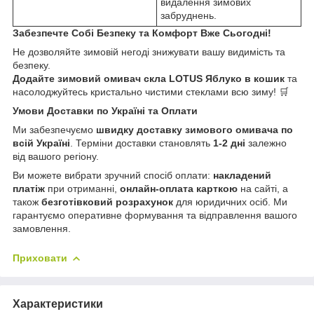
видалення зимових
забруднень.
Забезпечте Собі Безпеку та Комфорт Вже Сьогодні!
Не дозволяйте зимовій негоді знижувати вашу видимість та
безпеку.
Додайте зимовий омивач скла LOTUS Яблуко в кошик
та
насолоджуйтесь кристально чистими стеклами всю зиму! 🛒
Умови Доставки по Україні та Оплати
Ми забезпечуємо
швидку доставку зимового омивача по
всій Україні
. Терміни доставки становлять
1-2 дні
залежно
від вашого регіону.
Ви можете вибрати зручний спосіб оплати:
накладений
платіж
при отриманні,
онлайн-оплата карткою
на сайті, а
також
безготівковий розрахунок
для юридичних осіб. Ми
гарантуємо оперативне формування та відправлення вашого
замовлення.
Приховати
Характеристики