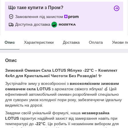
Що таке купити з Пром?
Замовлення під захистом
Доступна доставка
Опис
Характеристики
Доставка
Оплата
Умови п
Опис
Зимовий Омивач Скла LOTUS Яблуко -22°C – Комплект
4х4л для Кристальної Чистоти Без Розводів! ✨
Зустрічайте зиму у всеозброєнні з
високоякісним зимовим
омивачем скла LOTUS
з ароматом свіжого яблука! 🍏 Цей
ефективний автомобільний омивач розроблений спеціально
для суворих умов холодної пори року, забезпечуючи ідеальну
видимість на дорозі.
Завдяки своїй унікальній формулі, наша
незамерзайка
LOTUS
гарантує надійний захист від замерзання навіть при
температурі до
-22°C
. Це робить її незамінним вибором для