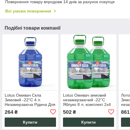
Повернення товару впродовж 14 днів за рахунок покупця
Всі умови повернення
Подібні товари компанії
Lotus Омивач Скла
Lotus Омивач зимовий
Лото
Зимовий -22°C 4 л.
незамерзаючий -22°C
Зимо
Незамерзаюча Рідина Для
Яблуко 8 л, комплект 2х4
неза
Авто Морський Бриз Без
л, для лобового скла авто,
авто
264
502
861
₴
₴
Розводів.
без розводів, чисті скла.
кані
розв
Купити
Купити