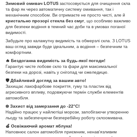
Зимовий омивач LOTUS
застосовується для очищення скла
та фар як через автоматичну систему омивання, так і
механічним способом. Ви отримаєте не просто чисті, але й
кристально прозорі стекла без смуг
, що особливо важливо
для безпеки водіння в темний час доби та в умовах поганої
видимості.
Забудьте про каламутну видимість та обмерзлі скла. З LOTUS
ваш огляд завжди буде ідеальним, а водіння – безпечним та
комфортним.
🔥 Бездоганна видимість за будь-якої погоди!
Гарантує чисте лобове скло та фари для максимальної
безпеки на дорозі, навіть у снігопад чи ожеледицю.
🛡️ Дбайливий догляд за вашим авто!
Захищає лакофарбове покриття, гуму та пластик від
агресивного впливу, подовжуючи термін служби елементів
автомобіля.
❄️ Захист від замерзання до -22°C!
Надійно працює у найлютіші морози, запобігаючи утворенню
льоду та забезпечуючи безперебійну роботу склоомивача.
🍏 Освіжаючий аромат яблука!
Наповнює салон автомобіля приємним, ненав'язливим