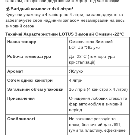
запахом, створюючи додатковий комфорт під час поїздки.
💰 Вигідний комплект 4х4 літри!
Купуючи упаковку з 4 каністр по 4 літри, ви заощаджуєте та
забезпечуєте себе надійним запасом незамерзайки на весь
зимовий сезон.
Технічні Характеристики LOTUS Зимовий Омивач -22°C
Назва товару
Омивач скла Зимовий
LOTUS "Яблуко"
Робоча температура
До -22°C (температура
кристалізації)
Аромат
Яблуко
Об'єм однієї каністри
4 літри
Загальний об'єм упаковки
16 літрів (4 каністри x 4 літри)
Призначення
Очищення лобових стекол та
фар автомобіля в зимовий
період
Особливості
Не залишає розводів та
плям, безпечний для ЛКП,
гуми та пластику, ефективне