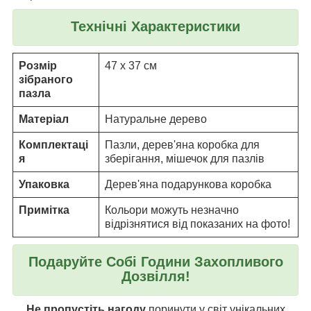
Технічні Характеристики
Розмір
47 x 37 см
зібраного
пазла
Матеріал
Натуральне дерево
Комплектаці
Пазли, дерев'яна коробка для
я
зберігання, мішечок для пазлів
Упаковка
Дерев'яна подарункова коробка
Примітка
Кольори можуть незначно
відрізнятися від показаних на фото!
Подаруйте Собі Години Захопливого
Дозвілля!
Не пропустіть нагоду
поринути у світ унікальних