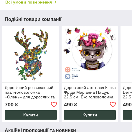
Всі умови повернення
Подібні товари компанії
Дерев'яний розвиваючий
Дерев'яний арт-пазл Кішка
Дере
пазл-головоломка
Фріда Маріанна Пащук
Бет
«Олень» для дорослих та
22.5 см. Еко головоломка
22.5
дітей, антистресовий
декор подарунок
доро
700
490
490
₴
₴
подарунок у коробці 34 см
антистресовий
пода
розвивальний.
Купити
Купити
Акційні пропозиції та новинки