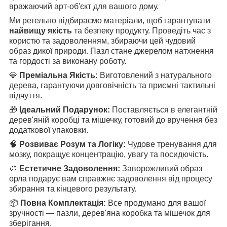
вражаючий арт-об'єкт для вашого дому.
Ми ретельно відбираємо матеріали, щоб гарантувати
найвищу якість
та безпеку продукту. Проведіть час з
користю та задоволенням, збираючи цей чудовий
образ дикої природи. Пазл стане джерелом натхнення
та гордості за виконану роботу.
💎
Преміальна Якість:
Виготовлений з натурального
дерева, гарантуючи довговічність та приємні тактильні
відчуття.
🎁
Ідеальний Подарунок:
Поставляється в елегантній
дерев'яній коробці та мішечку, готовий до вручення без
додаткової упаковки.
🧠
Розвиває Розум та Логіку:
Чудове тренування для
мозку, покращує концентрацію, увагу та посидючість.
🎨
Естетичне Задоволення:
Заворожливий образ
орла подарує вам справжнє задоволення від процесу
збирання та кінцевого результату.
📦
Повна Комплектація:
Все продумано для вашої
зручності — пазли, дерев'яна коробка та мішечок для
зберігання.