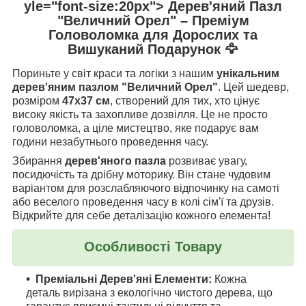
yle="font-size:20px"> Дерев'яний Пазл
"Величний Орел" – Преміум
Головоломка для Дорослих та
Вишуканий Подарунок 🦅
Пориньте у світ краси та логіки з нашим
унікальним
дерев'яним пазлом "Величний Орел"
. Цей шедевр,
розміром
47x37 см
, створений для тих, хто цінує
високу якість та захопливе дозвілля. Це не просто
головоломка, а ціле мистецтво, яке подарує вам
години незабутнього проведення часу.
Збирання
дерев'яного пазла
розвиває увагу,
посидючість та дрібну моторику. Він стане чудовим
варіантом для розслабляючого відпочинку на самоті
або веселого проведення часу в колі сім'ї та друзів.
Відкрийте для себе деталізацію кожного елемента!
Особливості Товару
Преміальні Дерев'яні Елементи:
Кожна
деталь вирізана з екологічно чистого дерева, що