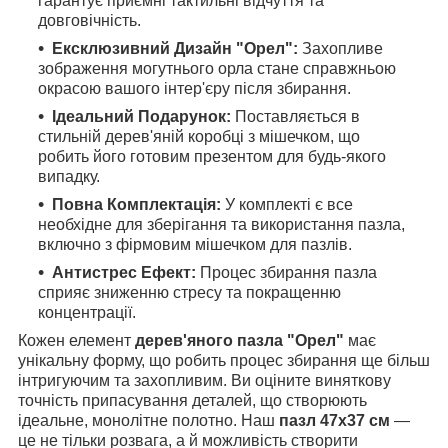
гарантує приємні тактильні відчуття та
довговічність.
Ексклюзивний Дизайн "Орел":
Захопливе
зображення могутнього орла стане справжньою
окрасою вашого інтер'єру після збирання.
Ідеальний Подарунок:
Поставляється в
стильній дерев'яній коробці з мішечком, що
робить його готовим презентом для будь-якого
випадку.
Повна Комплектація:
У комплекті є все
необхідне для зберігання та використання пазла,
включно з фірмовим мішечком для пазлів.
Антистрес Ефект:
Процес збирання пазла
сприяє зниженню стресу та покращенню
концентрації.
Кожен елемент
дерев'яного пазла "Орел"
має
унікальну форму, що робить процес збирання ще більш
інтригуючим та захопливим. Ви оціните виняткову
точність припасування деталей, що створюють
ідеальне, монолітне полотно. Наш
пазл 47x37 см
—
це не тільки розвага, а й можливість створити