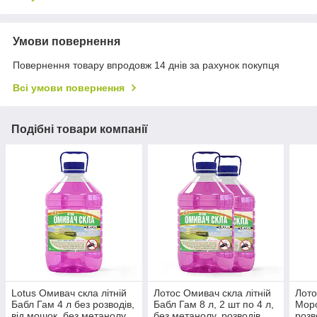
Умови повернення
Повернення товару впродовж 14 днів за рахунок покупця
Всі умови повернення
Подібні товари компанії
Lotus Омивач скла літній
Лотос Омивач скла літній
Лото
Бабл Гам 4 л без розводів,
Бабл Гам 8 л, 2 шт по 4 л,
Морс
від мошок, без метанолу
без метанолу, розводів,
розв