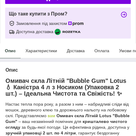
Що таке купити з Пром?
Замовлення під захистом
Доступна доставка
Опис
Характеристики
Доставка
Оплата
Умови п
Опис
Омивач скла Літній "Bubble Gum" Lotus
💧 Каністра 4 л з Носиком (Упаковка 2
шт.) – Ідеальна Чистота та Свіжість! ✨
Настає тепла пора року, а разом з ним – набридливі сліди від
мошок, деревного клею та дорожнього нальоту на лобовому
склі. Представляємо
вам
Омивач скла Літній Lotus "Bubble
Gum"
– ваш незамінний помічник для
кришталево чистого
огляду
за будь-якої погоди. Ця ефективна рідина, доступна у
зручній упаковці 2 шт. по 4 літри
, гарантує бездоганну