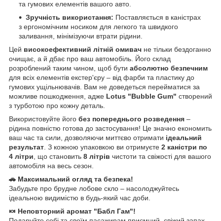
та гумових елементів вашого авто.
Зручність використання:
Поставляється в каністрах
з ергономічним носиком для легкого та швидкого
заливання, мінімізуючи втрати рідини.
Цей
високоефективний літній омивач
не тільки бездоганно
очищає, а й дбає про ваш автомобіль. Його склад
розроблений таким чином, щоб бути
абсолютно безпечним
для всіх елементів екстер'єру – від фарби та пластику до
гумових ущільнювачів. Вам не доведеться перейматися за
можливе пошкодження, адже
Lotus "Bubble Gum"
створений
з турботою про кожну деталь.
Використовуйте його
без попереднього розведення
–
рідина повністю готова до застосування! Це значно економить
ваш час та сили, дозволяючи миттєво отримати
ідеальний
результат
. З кожною упаковкою ви отримуєте
2 каністри по
4 літри
, що становить
8 літрів
чистоти та свіжості для вашого
автомобіля на весь сезон.
🚗 Максимальний огляд та безпека!
Забудьте про брудне лобове скло – насолоджуйтесь
ідеальною видимістю в будь-який час доби.
🍬 Неповторний аромат "Бабл Гам"!
Подаруйте собі та своїм пасажирам приємний, свіжий запах