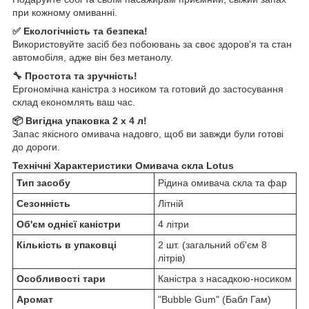
при кожному омиванні.
✅ Екологічність та безпека!
Використовуйте засіб без побоювань за своє здоров'я та стан
автомобіля, адже він без метанолу.
🔧 Простота та зручність!
Ергономічна каністра з носиком та готовий до застосування
склад економлять ваш час.
📦 Вигідна упаковка 2 x 4 л!
Запас якісного омивача надовго, щоб ви завжди були готові
до дороги.
Технічні Характеристики Омивача скла Lotus
Тип засобу
Рідина омивача скла та фар
Сезонність
Літній
Об'єм однієї каністри
4 літри
Кількість в упаковці
2 шт. (загальний об'єм 8
літрів)
Особливості тари
Каністра з насадкою-носиком
Аромат
"Bubble Gum" (Бабл Гам)