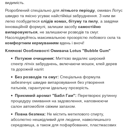
видимість.
Розроблений спеціально для
літнього періоду
, омивач Лотус
швидко та якісно усуває найстійкіші забруднення. З ним ви
легко позбудетеся
слідів комах, бітуму та пилу
, а завдяки
інноваційній формулі, залишки засобу
самостійно
випаровуються
, не залишаючи розводів та смуг.
Насолоджуйтесь максимальною прозорістю лобового скла та
комфортним кермуванням
вдень і вночі!
Ключові Особливості Омивача Lotus "Bubble Gum"
Потужне очищення:
Миттєво видаляє широкий
спектр літніх забруднень, включаючи мошок, клей дерев
та дорожній наліт.
Без розводів та смуг:
Спеціальна формула
забезпечує швидке випаровування без утворення
патьоків, гарантуючи ідеальну прозорість.
Приємний аромат "Бабл Гам":
Перетворює рутинну
процедуру омивання на задоволення, наповнюючи
салон автомобіля свіжим запахом.
Повна безпека:
Не містить метилового спирту,
абсолютно нешкідливий для людини, навколишнього
середовища, а також для пофарбованих, пластмасових