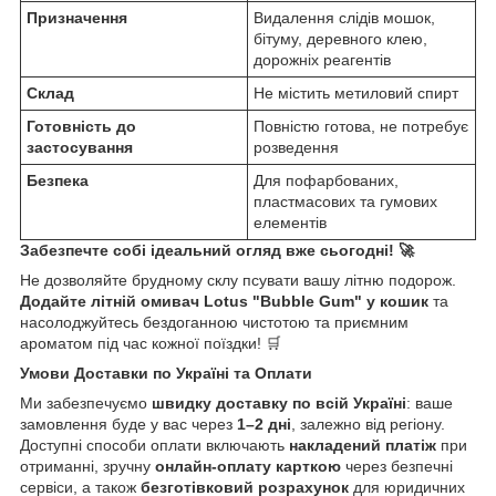
Призначення
Видалення слідів мошок,
бітуму, деревного клею,
дорожніх реагентів
Склад
Не містить метиловий спирт
Готовність до
Повністю готова, не потребує
застосування
розведення
Безпека
Для пофарбованих,
пластмасових та гумових
елементів
Забезпечте собі ідеальний огляд вже сьогодні! 🚀
Не дозволяйте брудному склу псувати вашу літню подорож.
Додайте літній омивач Lotus "Bubble Gum" у кошик
та
насолоджуйтесь бездоганною чистотою та приємним
ароматом під час кожної поїздки! 🛒
Умови Доставки по Україні та Оплати
Ми забезпечуємо
швидку доставку по всій Україні
: ваше
замовлення буде у вас через
1–2 дні
, залежно від регіону.
Доступні способи оплати включають
накладений платіж
при
отриманні, зручну
онлайн-оплату карткою
через безпечні
сервіси, а також
безготівковий розрахунок
для юридичних