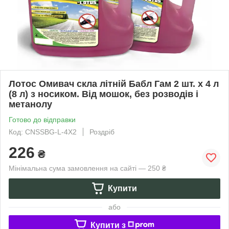
Лотос Омивач скла літній Бабл Гам 2 шт. х 4 л
(8 л) з носиком. Від мошок, без розводів і
метанолу
Готово до відправки
Код: CNSSBG-L-4X2
Роздріб
226
₴
Мінімальна сума замовлення на сайті — 250 ₴
Купити
або
Купити з