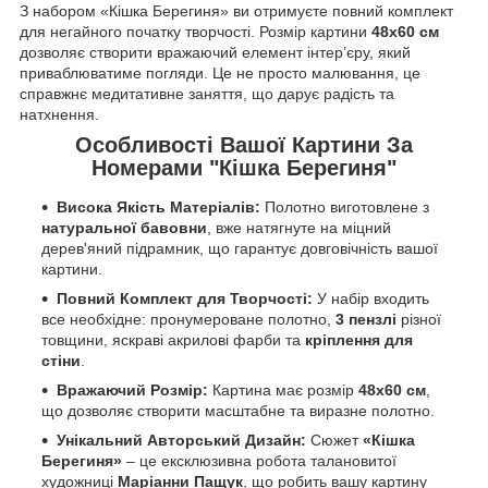
З набором «Кішка Берегиня» ви отримуєте повний комплект
для негайного початку творчості. Розмір картини
48x60 см
дозволяє створити вражаючий елемент інтер’єру, який
приваблюватиме погляди. Це не просто малювання, це
справжнє медитативне заняття, що дарує радість та
натхнення.
Особливості Вашої Картини За
Номерами "Кішка Берегиня"
Висока Якість Матеріалів:
Полотно виготовлене з
натуральної бавовни
, вже натягнуте на міцний
дерев'яний підрамник, що гарантує довговічність вашої
картини.
Повний Комплект для Творчості:
У набір входить
все необхідне: пронумероване полотно,
3 пензлі
різної
товщини, яскраві акрилові фарби та
кріплення для
стіни
.
Вражаючий Розмір:
Картина має розмір
48x60 см
,
що дозволяє створити масштабне та виразне полотно.
Унікальний Авторський Дизайн:
Сюжет
«Кішка
Берегиня»
– це ексклюзивна робота талановитої
художниці
Маріанни Пащук
, що робить вашу картину