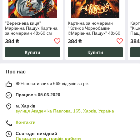
"Вереснева киця"
Картина за номерами
Карт
Маріанна Пащук Картина
"Котик з Чорнобаївки
"Кіш
за номерами 48x60 см
©Маріанна Пащук" 48x60
Пащу
Полотно на підрамнику
см на полотні акрил
акри
384
384
384
₴
₴
Акрил
антистрес
анти
Купити
Купити
Про нас
98% позитивних з 669 відгуків за рік
Працює з 05.03.2020
м. Харків
вулиця Академіка Павлова, 165, Харків, Україна
Контакти
Сьогодні вихідний
Показати весь графік роботи