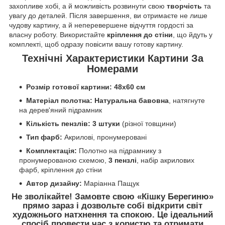
захопливе хобі, а й можливість розвинути свою
творчість
та
увагу до деталей. Після завершення, ви отримаєте не лише
чудову картину, а й неперевершене відчуття гордості за
власну роботу. Використайте
кріплення до стіни
, що йдуть у
комплекті, щоб одразу повісити вашу готову картину.
Технічні Характеристики Картини За
Номерами
Розмір готової картини:
48x60 см
Матеріал полотна:
Натуральна бавовна
, натягнуте
на дерев'яний підрамник
Кількість пензлів:
3 штуки
(різної товщини)
Тип фарб:
Акрилові, пронумеровані
Комплектація:
Полотно на підрамнику з
пронумерованою схемою,
3 пензлі
, набір акрилових
фарб, кріплення до стіни
Автор дизайну:
Маріанна Пащук
Не зволікайте!
Замовте свою «Кішку Берегиню»
прямо зараз
і дозвольте собі відкрити світ
художнього натхнення та спокою. Це ідеальний
спосіб провести час з користю та отримати