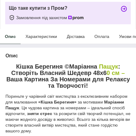
Що таке купити з Пром?
Замовлення під захистом
Опис
Характеристики
Доставка
Оплата
Умови п
Опис
Кішка Берегиня ©Маріанна
Пащук
:
Створіть Власний Шедевр 48x6
0 см –
Ваша Картина За Номерами для Релаксу
та Творчості!
Пориньте у чарівний світ мистецтва з ексклюзивним набором
для малювання
«Кішка Берегиня»
за мотивами
Маріанни
Пащук
. Ця чудова картина за номерами – ідеальний спосіб
відпочити,
зняти стрес
та розкрити свій творчий потенціал, не
маючи жодного досвіду в живописі. Всього за кілька вечорів ви
створите власний витвір мистецтва, який стане гордістю
вашого дому.