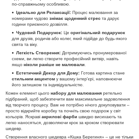
по-справжньому особливою.
Ідеально для Релаксації:
Процес малювання за
номерами чудово
знімає щоденний стрес
та дарує
години приємного дозвілля.
Чудовий Подарунок:
Це
оригінальний подарунок
для друзів, родичів або колег, який підійде до будь-якого
свята та віку.
Легкість Створення:
Дотримуючись пронумерованої
схеми, ви легко створите професійний витвір, навіть
якщо
ніколи раніше не малювали
.
Естетичний Декор для Дому:
Готова картина стане
стильним акцентом
у вашому інтер'єрі, наповнюючи
його затишком та індивідуальністю.
Кожен елемент цього
набору для малювання
ретельно
підібраний, щоб забезпечити вам максимальне задоволення
від творчого процесу. Вам не потрібно нічого докуповувати –
просто відкрийте коробку та почніть свою подорож у світ
кольорів. Яскраві
акрилові фарби
швидко висихають та
легко наносяться, дозволяючи крок за кроком створювати
шедевр.
Створення власного шедевра «Кішка Берегиня» – це не тільки