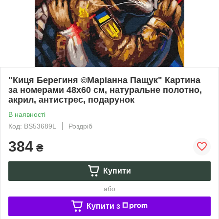
"Киця Берегиня ©Маріанна Пащук" Картина
за номерами 48x60 см, натуральне полотно,
акрил, антистрес, подарунок
В наявності
Код: BS53689L
Роздріб
384
₴
Купити
або
Купити з