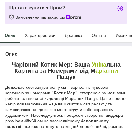
Що таке купити з Пром?
Замовлення під захистом
Опис
Характеристики
Доставка
Оплата
Умови п
Опис
Чарівний Котик Мер: Ваша
Уніка
льна
Картина за Номерами від М
аріанни
Пащук
Дозвольте собі зануритися у світ творчості із чудовою
картиною за номерами
"Котик Мер"
, створеною за мотивами
роботи талановитої художниці Маріанни Пащук. Це не просто
набір для малювання – це ваш квиток у світ релаксу та
самовираження, де кожен може відчути себе справжнім
художником. Насолоджуйтесь процесом створення шедевра
розміром
48x60 см
на високоякісному
бавовняному
полотні
, яке вже натягнуте на міцний дерев'яний підрамник.