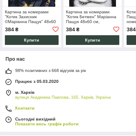
Картина за номерами
Картина за номерами
Коти
"Котик Захисник
"Котик Бетмен" Маріанна
Пащу
©Маріанна Пащук" 48x60
Пащук 48x60 см,
ном
см бавовна акрил
бавовняне полотно на
баво
384
384
384
₴
₴
антистрес набір
підрамнику, акрилові
акри
фарби
Купити
Купити
Про нас
98% позитивних з 668 відгуків за рік
Працює з 05.03.2020
м. Харків
вулиця Академіка Павлова, 165, Харків, Україна
Контакти
Сьогодні вихідний
Показати весь графік роботи