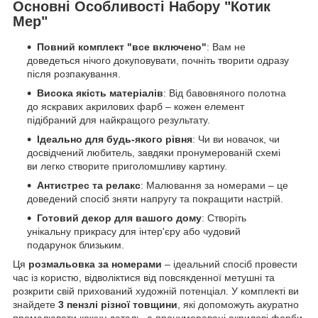
Основні Особливості Набору "Котик
Мер"
Повний комплект "все включено"
: Вам не
доведеться нічого докуповувати, почніть творити одразу
після розпакування.
Висока якість матеріалів
: Від бавовняного полотна
до яскравих акрилових фарб – кожен елемент
підібраний для найкращого результату.
Ідеально для будь-якого рівня
: Чи ви новачок, чи
досвідчений любитель, завдяки пронумерованій схемі
ви легко створите приголомшливу картину.
Антистрес та релакс
: Малювання за номерами – це
доведений спосіб зняти напругу та покращити настрій.
Готовий декор для вашого дому
: Створіть
унікальну прикрасу для інтер'єру або чудовий
подарунок близьким.
Ця
розмальовка за номерами
– ідеальний спосіб провести
час із користю, відволіктися від повсякденної метушні та
розкрити свій прихований художній потенціал. У комплекті ви
знайдете
3 пензлі різної товщини
, які допоможуть акуратно