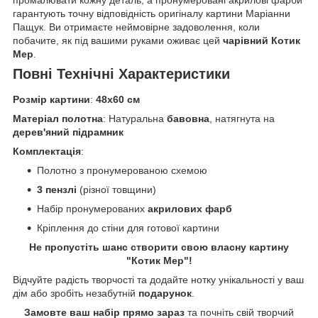
промалювати кожну деталь, а пронумеровані акрилові фарби
гарантують точну відповідність оригіналу картини Маріанни
Пащук. Ви отримаєте неймовірне задоволення, коли
побачите, як під вашими руками оживає цей
чарівний Котик
Мер
.
Повні Технічні Характеристики
Розмір картини
:
48x60 см
Матеріал полотна
: Натуральна
бавовна
, натягнута на
дерев'яний підрамник
Комплектація
:
Полотно з пронумерованою схемою
3 пензлі
(різної товщини)
Набір пронумерованих
акрилових фарб
Кріплення до стіни для готової картини
Не пропустіть шанс створити свою власну картину
"Котик Мер"!
Відчуйте радість творчості та додайте нотку унікальності у ваш
дім або зробіть незабутній
подарунок
.
Замовте ваш набір прямо зараз
та почніть свій творчий