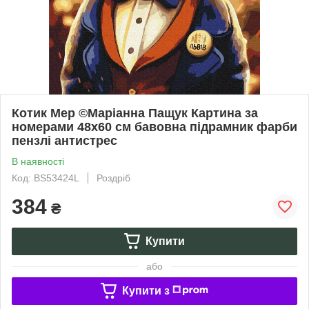
Котик Мер ©Маріанна Пащук Картина за
номерами 48x60 см бавовна підрамник фарби
пензлі антистрес
В наявності
Код: BS53424L
Роздріб
384
₴
Купити
або
Купити з