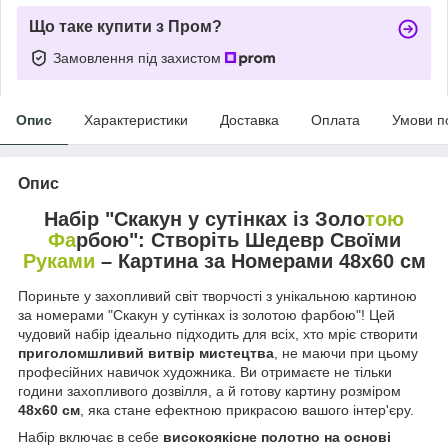
Що таке купити з Пром?
Замовлення під захистом
Опис
Характеристики
Доставка
Оплата
Умови п
Опис
Набір "Скакун у сутінках із Золо
тою
Фа
рбою": Створіть Шедевр Своїми
Руками
– Картина за Номерами 48x60 см
Пориньте у захопливий світ творчості з унікальною картиною
за номерами "Скакун у сутінках із золотою фарбою"! Цей
чудовий набір ідеально підходить для всіх, хто мріє створити
приголомшливий витвір мистецтва
, не маючи при цьому
професійних навичок художника. Ви отримаєте не тільки
години захопливого дозвілля, а й готову картину розміром
48x60 см
, яка стане ефектною прикрасою вашого інтер'єру.
Набір включає в себе
високоякісне полотно на основі