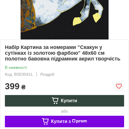
Набір Картина за номерами "Скакун у
сутінках із золотою фарбою" 48х60 см
полотно бавовна підрамник акрил творчість
В наявності
Код: BS53041L
Роздріб
399
₴
Купити
або
Купити з