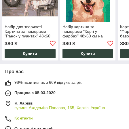
Набір для творчості
Набір картина за
Карт
Картина за номерами
номерами "Коргі у
"Фар
"Ранок у пуантах" 48x60
фарбах" 48x60 см на
баво
см Полотно на підрамнику
полотні акрил з
набі
380
380
380
₴
₴
Акрилові фарби
підрамником для
пода
творчості
Купити
Купити
Про нас
98% позитивних з 669 відгуків за рік
Працює з 05.03.2020
м. Харків
вулиця Академіка Павлова, 165, Харків, Україна
Контакти
Сьогодні вихідний