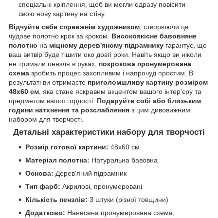
спеціальні кріплення, щоб ви могли одразу повісити
свою нову картину на стіну.
Відчуйте себе справжнім художником
, створюючи це
чудове полотно крок за кроком.
Високоякісне бавовняне
полотно
на
міцному дерев'яному підрамнику
гарантує, що
ваш витвір буде тішити око довгі роки. Навіть якщо ви ніколи
не тримали пензля в руках,
покрокова пронумерована
схема
зробить процес захопливим і напрочуд простим. В
результаті ви отримаєте
приголомшливу картину розміром
48x60 см
, яка стане яскравим акцентом вашого інтер'єру та
предметом вашої гордості.
Подаруйте собі або близьким
години натхнення та розслаблення
з цим дивовижним
набором для творчості.
Детальні характеристики набору для творчості
Розмір готової картини:
48x60 см
Матеріал полотна:
Натуральна бавовна
Основа:
Дерев'яний підрамник
Тип фарб:
Акрилові, пронумеровані
Кількість пензлів:
3 штуки (різної товщини)
Додатково:
Нанесена пронумерована схема,