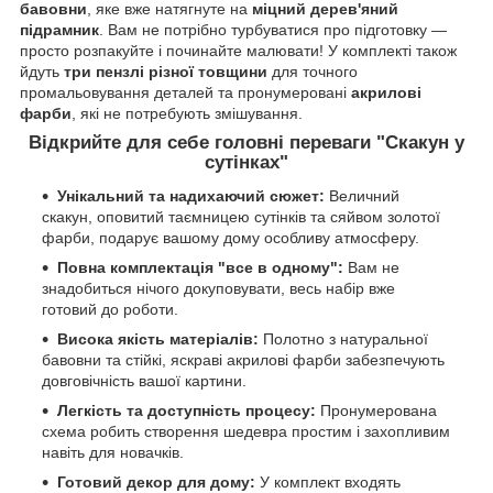
бавовни
, яке вже натягнуте на
міцний дерев'яний
підрамник
. Вам не потрібно турбуватися про підготовку —
просто розпакуйте і починайте малювати! У комплекті також
йдуть
три пензлі різної товщини
для точного
промальовування деталей та пронумеровані
акрилові
фарби
, які не потребують змішування.
Відкрийте для себе головні переваги "Скакун у
сутінках"
Унікальний та надихаючий сюжет:
Величний
скакун, оповитий таємницею сутінків та сяйвом золотої
фарби, подарує вашому дому особливу атмосферу.
Повна комплектація "все в одному":
Вам не
знадобиться нічого докуповувати, весь набір вже
готовий до роботи.
Висока якість матеріалів:
Полотно з натуральної
бавовни та стійкі, яскраві акрилові фарби забезпечують
довговічність вашої картини.
Легкість та доступність процесу:
Пронумерована
схема робить створення шедевра простим і захопливим
навіть для новачків.
Готовий декор для дому:
У комплект входять