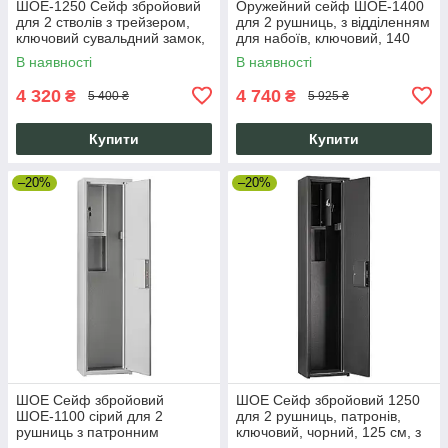
ШОЕ-1250 Сейф збройовий
Оружейний сейф ШОЕ-1400
для 2 стволів з трейзером,
для 2 рушниць, з відділенням
ключовий сувальдний замок,
для набоїв, ключовий, 140
1250 мм, сірий
см, чорний
В наявності
В наявності
4 320
4 740
₴
₴
5 400 ₴
5 925 ₴
Купити
Купити
–20%
–20%
ШОЕ Сейф збройовий
ШОЕ Сейф збройовий 1250
ШОЕ-1100 сірий для 2
для 2 рушниць, патронів,
рушниць з патронним
ключовий, чорний, 125 см, з
відсіком, 1100 мм, посилений
касовим відсіком