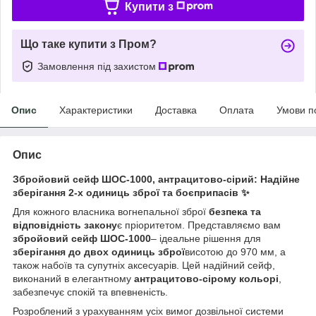
Купити з
Що таке купити з Пром?
Замовлення під захистом
Опис
Характеристики
Доставка
Оплата
Умови п
Опис
Збройовий сейф ШОС-1000, антрацитово-сірий: Надійне
зберігання 2-х одиниць зброї та боєприпасів ✨
Для кожного власника вогнепальної зброї
безпека та
відповідність закону
є пріоритетом. Представляємо вам
збройовий сейф ШОС-1000
– ідеальне рішення для
зберігання до двох одиниць зброї
висотою до 970 мм, а
також набоїв та супутніх аксесуарів. Цей надійний сейф,
виконаний в елегантному
антрацитово-сірому кольорі
,
забезпечує спокій та впевненість.
Розроблений з урахуванням усіх вимог дозвільної системи