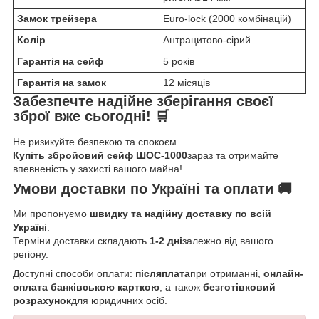
Замок трейзера
Euro-lock (2000 комбінацій)
Колір
Антрацитово-сірий
Гарантія на сейф
5 років
Гарантія на замок
12 місяців
Забезпечте надійне зберігання своєї
зброї вже сьогодні! 🛒
Не ризикуйте безпекою та спокоєм.
Купіть збройовий сейф ШОС-1000
зараз та отримайте
впевненість у захисті вашого майна!
Умови доставки по Україні та оплати 🚚
Ми пропонуємо
швидку та надійну доставку по всій
Україні
.
Терміни доставки складають
1-2 дні
залежно від вашого
регіону.
Доступні способи оплати:
післяплата
при отриманні,
онлайн-
оплата банківською карткою
, а також
безготівковий
розрахунок
для юридичних осіб.