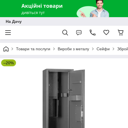
На Дачу
Товари та послуги
Вироби з металу
Сейфи
Зброй
–20%