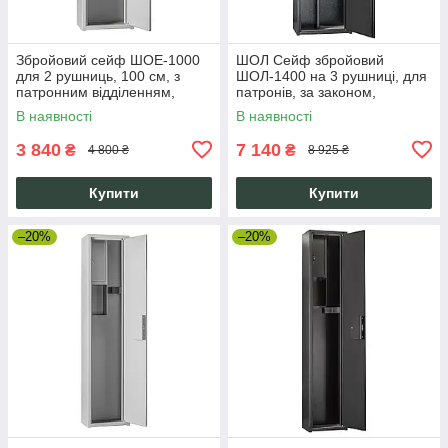
Збройовий сейф ШОЕ-1000
ШОЛ Сейф збройовий
для 2 рушниць, 100 см, з
ШОЛ-1400 на 3 рушниці, для
патронним відділенням,
патронів, за законом,
ключовий замок, сірий
сувальдний замок
В наявності
В наявності
3 840
7 140
₴
₴
4 800 ₴
8 925 ₴
Купити
Купити
–20%
–20%