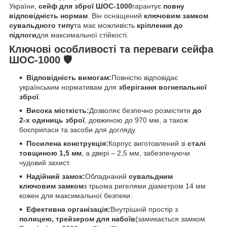
України,
сейф для зброї ШОС-1000
гарантує
повну
відповідність нормам
. Він оснащений
ключовим замком
сувальдного типу
та має можливість
кріплення до
підлоги
для максимальної стійкості.
Ключові особливості та переваги сейфа
ШОС-1000 🛡️
Відповідність вимогам:
Повністю відповідає
українським нормативам для
зберігання вогнепальної
зброї
.
Висока місткість:
Дозволяє безпечно розмістити
до
2-х одиниць зброї
, довжиною до 970 мм, а також
боєприпаси та засоби для догляду.
Посилена конструкція:
Корпус виготовлений зі
сталі
товщиною 1,5 мм
, а двері – 2,5 мм, забезпечуючи
чудовий захист.
Надійний замок:
Обладнаний
сувальдним
ключовим замком
з трьома ригелями діаметром 14 мм
кожен для максимальної безпеки.
Ефективна організація:
Внутрішній простір з
полицею, трейзером для набоїв
(замикається замком