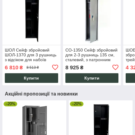
ШОЛ Сейф збройовий
СО-1350 Сейф збройовий
ШОЕ
ШОЛ-1370 для 3 рушниць
для 2-3 рушниць 135 см,
збро
з відсіком для набоїв
сталевий, з патронним
трей
ключовий замок 137 см
відділенням, ключовий
сува
6 810
8 925
4 3
₴
₴
8 513 ₴
чорний
замок
мм, 
Купити
Купити
Акційні пропозиції та новинки
–20%
–20%