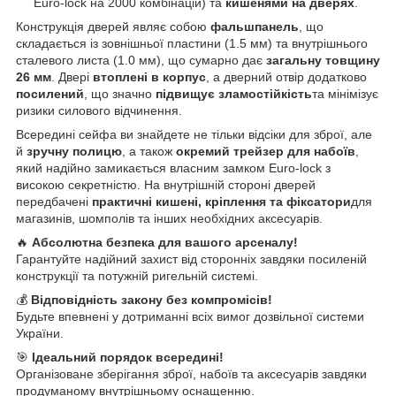
Euro-lock на 2000 комбінацій) та
кишенями на дверях
.
Конструкція дверей являє собою
фальшпанель
, що
складається із зовнішньої пластини (1.5 мм) та внутрішнього
сталевого листа (1.0 мм), що сумарно дає
загальну товщину
26 мм
. Двері
втоплені в корпус
, а дверний отвір додатково
посилений
, що значно
підвищує зламостійкість
та мінімізує
ризики силового відчинення.
Всередині сейфа ви знайдете не тільки відсіки для зброї, але
й
зручну полицю
, а також
окремий трейзер для набоїв
,
який надійно замикається власним замком Euro-lock з
високою секретністю. На внутрішній стороні дверей
передбачені
практичні кишені, кріплення та фіксатори
для
магазинів, шомполів та інших необхідних аксесуарів.
🔥
Абсолютна безпека для вашого арсеналу!
Гарантуйте надійний захист від сторонніх завдяки посиленій
конструкції та потужній ригельній системі.
💰
Відповідність закону без компромісів!
Будьте впевнені у дотриманні всіх вимог дозвільної системи
України.
🎯
Ідеальний порядок всередині!
Організоване зберігання зброї, набоїв та аксесуарів завдяки
продуманому внутрішньому оснащенню.