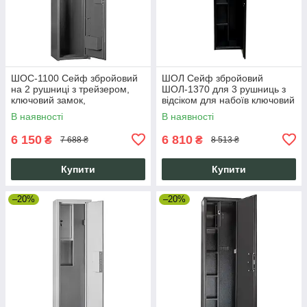
ШОС-1100 Сейф збройовий
ШОЛ Сейф збройовий
на 2 рушниці з трейзером,
ШОЛ-1370 для 3 рушниць з
ключовий замок,
відсіком для набоїв ключовий
антрацитово-сірий
замок 137 см чорний
В наявності
В наявності
6 150
6 810
₴
₴
7 688 ₴
8 513 ₴
Купити
Купити
–20%
–20%