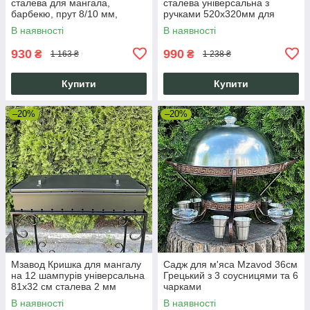
сталева для мангала,
сталева універсальна з
барбекю, прут 8/10 мм,
ручками 520х320мм для
308х338 мм, міцна, з
мангала барбекю
В наявності
В наявності
гарантією 10 років
930
990
₴
₴
1 163 ₴
1 238 ₴
Купити
Купити
–20%
–20%
Мзавод Кришка для мангалу
Садж для м'яса Mzavod 36см
на 12 шампурів універсальна
Грецький з 3 соусницями та 6
81х32 см сталева 2 мм
чарками
термостійка з ручками
В наявності
В наявності