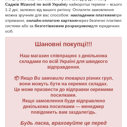
Саджів Mzavod по всій Україні
у найкоротші терміни – всього
1-2 дні, залежно від вашого регіону. Оплатити замовлення
можна зручним для вас способом:
накладеним платежем
при
отриманні,
онлайн-оплатою карткою
через безпечні платіжні
системи або за
безготівковим розрахунком
для юридичних
осіб.
Шановні покупці!!!
Наш магазин співпрацює з декількома
складами по всій Україні для швидкого
відправдення.
📦 Якщо
Ви замовили товари
з різних груп,
вони можуть бути на окремих складах.
Це може призвести до відправки окремими
посилками.
Якщо замовлення буде відправлено
декількома посилками — менеджер
повідомить вам заздалегідь.
Будь ласка, враховуйте це перед