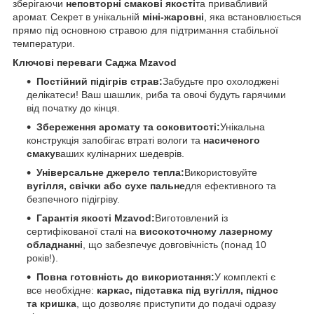
зберігаючи
неповторні смакові якості
та привабливий
аромат. Секрет в унікальній
міні-жаровні
, яка встановлюється
прямо під основною стравою для підтримання стабільної
температури.
Ключові переваги Саджа Mzavod
Постійний підігрів страв:
Забудьте про охолоджені
делікатеси! Ваш шашлик, риба та овочі будуть гарячими
від початку до кінця.
Збереження аромату та соковитості:
Унікальна
конструкція запобігає втраті вологи та
насиченого
смаку
ваших кулінарних шедеврів.
Універсальне джерело тепла:
Використовуйте
вугілля, свічки або сухе пальне
для ефективного та
безпечного підігріву.
Гарантія якості Mzavod:
Виготовлений із
сертифікованої сталі на
високоточному лазерному
обладнанні
, що забезпечує довговічність (понад 10
років!).
Повна готовність до використання:
У комплекті є
все необхідне:
каркас, підставка під вугілля, піднос
та кришка
, що дозволяє приступити до подачі одразу