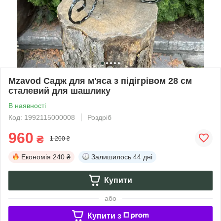
Mzavod Садж для м'яса з підігрівом 28 см
сталевий для шашлику
В наявності
Код: 1992115000008
Роздріб
960
₴
1 200 ₴
Економія
240 ₴
Залишилось
44 дні
Купити
або
Купити з