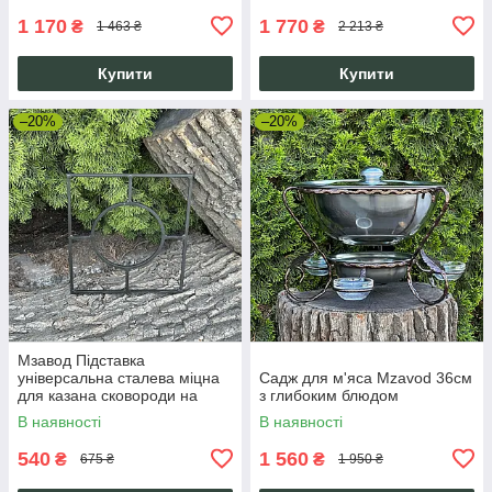
1 170
1 770
₴
₴
1 463 ₴
2 213 ₴
Купити
Купити
–20%
–20%
Мзавод Підставка
універсальна сталева міцна
Садж для м'яса Mzavod 36см
для казана сковороди на
з глибоким блюдом
мангал барбекю 10 л
В наявності
В наявності
відкритий вогонь
540
1 560
₴
₴
675 ₴
1 950 ₴