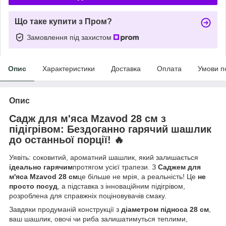
Що таке купити з Пром?
Замовлення під захистом
Опис
Характеристики
Доставка
Оплата
Умови п
Опис
Садж для м'яса Mzavod 28 см з
підігрівом: Бездоганно гарячий шашлик
до останньої порції! 🔥
Уявіть: соковитий, ароматний шашлик, який залишається
ідеально гарячим
протягом усієї трапези. З
Саджем для
м'яса Mzavod 28 см
це більше не мрія, а реальність! Це
не
просто посуд
, а підставка з інноваційним підігрівом,
розроблена для справжніх поціновувачів смаку.
Завдяки продуманій конструкції з
діаметром підноса 28 см
,
ваш шашлик, овочі чи риба залишатимуться теплими,