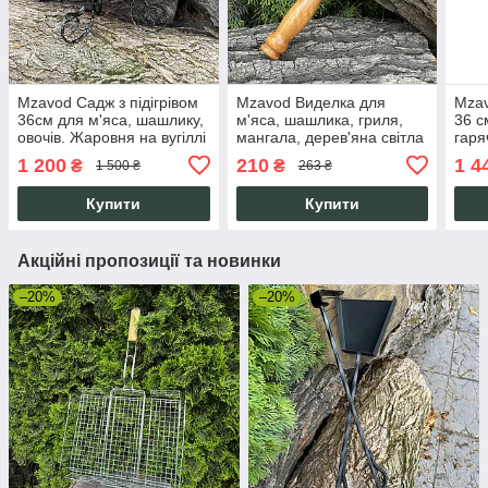
Mzavod Садж з підігрівом
Mzavod Виделка для
Mzav
36см для м'яса, шашлику,
м'яса, шашлика, гриля,
36 с
овочів. Жаровня на вугіллі
мангала, дерев'яна світла
гаря
сталева з кришкою.
ручка, нержавіюча сталь
соус
1 200
210
1 4
₴
₴
1 500 ₴
263 ₴
AISI 430, 280х2мм
Купити
Купити
Акційні пропозиції та новинки
–20%
–20%