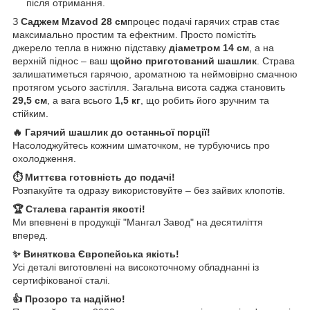
після отримання.
З
Саджем Mzavod 28 см
процес подачі гарячих страв стає
максимально простим та ефектним. Просто помістіть
джерело тепла в нижню підставку
діаметром 14 см
, а на
верхній піднос – ваш
щойно приготований шашлик
. Страва
залишатиметься гарячою, ароматною та неймовірно смачною
протягом усього застілля. Загальна висота саджа становить
29,5 см
, а вага всього
1,5 кг
, що робить його зручним та
стійким.
🔥 Гарячий шашлик до останньої порції!
Насолоджуйтесь кожним шматочком, не турбуючись про
охолодження.
⏱️ Миттєва готовність до подачі!
Розпакуйте та одразу використовуйте – без зайвих клопотів.
🏆 Сталева гарантія якості!
Ми впевнені в продукції "Мангал Завод" на десятиліття
вперед.
✨ Виняткова Європейська якість!
Усі деталі виготовлені на високоточному обладнанні із
сертифікованої сталі.
👍 Прозоро та надійно!