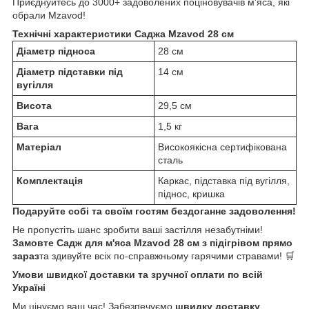
Приєднуйтесь до 3000+ задоволених поціновувачів м'яса, які
обрали Mzavod!
Технічні характеристики Саджа Mzavod 28 см
Діаметр підноса
28 см
Діаметр підставки під
14 см
вугілля
Висота
29,5 см
Вага
1,5 кг
Матеріал
Високоякісна сертифікована
сталь
Комплектація
Каркас, підставка під вугілля,
піднос, кришка
Подаруйте собі та своїм гостям бездоганне задоволення!
Не пропустіть шанс зробити ваші застілля незабутніми!
Замовте Садж для м'яса Mzavod 28 см з підігрівом прямо
зараз
та здивуйте всіх по-справжньому гарячими стравами! 🛒
Умови швидкої доставки та зручної оплати по всій
Україні
Ми цінуємо ваш час! Забезпечуємо
швидку доставку