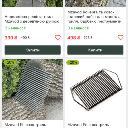
Mzavod Кочерга та совок
Нержавіюча решітка-гриль
сталевий набір для мангала,
Mzavod з дерев’яною ручкою
гриля, барбекю, інструменти
для вугілля та золи
В наявності
В наявності
390
498
₴
₴
490 ₴
623 ₴
Купити
Купити
–20%
–20%
Mzavod Решітка-гриль
Mzavod Решітка-гриль