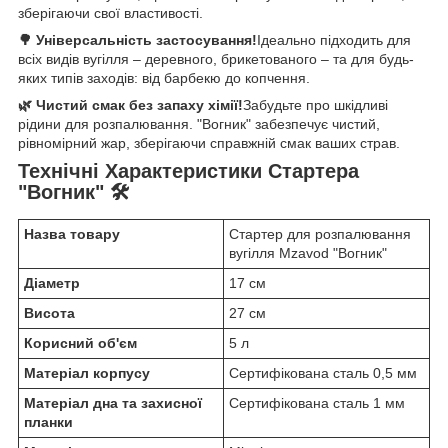
зберігаючи свої властивості.
🌳 Універсальність застосування!
Ідеально підходить для
всіх видів вугілля – деревного, брикетованого – та для будь-
яких типів заходів: від барбекю до копчення.
🌿 Чистий смак без запаху хімії!
Забудьте про шкідливі
рідини для розпалювання. "Вогник" забезпечує чистий,
рівномірний жар, зберігаючи справжній смак ваших страв.
Технічні Характеристики Стартера
"Вогник" 🛠️
Назва товару
Стартер для розпалювання
вугілля Mzavod "Вогник"
Діаметр
17 см
Висота
27 см
Корисний об'єм
5 л
Матеріал корпусу
Сертифікована сталь 0,5 мм
Матеріал дна та захисної
Сертифікована сталь 1 мм
планки