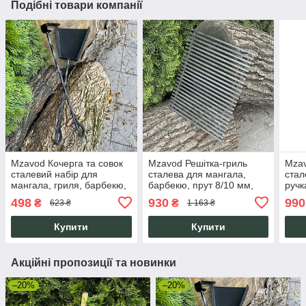
Подібні товари компанії
Mzavod Кочерга та совок
Mzavod Решітка-гриль
Mzav
сталевий набір для
сталева для мангала,
стал
мангала, гриля, барбекю,
барбекю, прут 8/10 мм,
ручк
інструменти для вугілля та
308х338 мм, міцна, з
ман
498
930
990
₴
₴
623 ₴
1 163 ₴
золи
гарантією 10 років
Купити
Купити
Акційні пропозиції та новинки
–20%
–20%