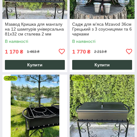
Мзавод Кришка для мангалу
Садж для м'яса Mzavod 36см
на 12 шампурів універсальна
Грецький з 3 соусницями та 6
81х32 см сталева 2 мм
чарками
термостійка з ручками
В наявності
В наявності
1 170
1 770
₴
₴
1 463 ₴
2 213 ₴
Купити
Купити
–20%
–20%