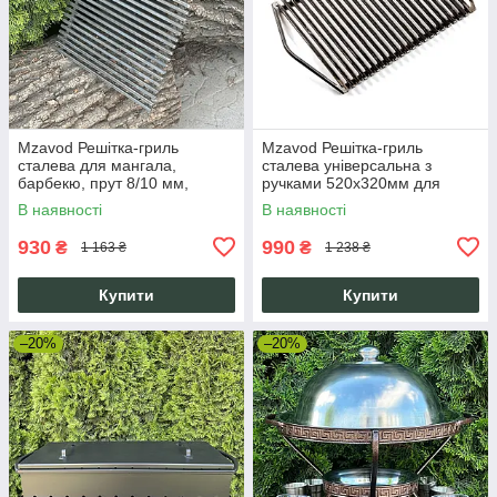
Mzavod Решітка-гриль
Mzavod Решітка-гриль
сталева для мангала,
сталева універсальна з
барбекю, прут 8/10 мм,
ручками 520х320мм для
308х338 мм, міцна, з
мангала барбекю
В наявності
В наявності
гарантією 10 років
930
990
₴
₴
1 163 ₴
1 238 ₴
Купити
Купити
–20%
–20%