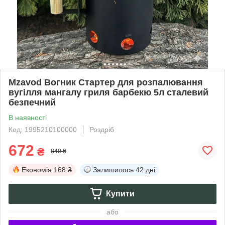
Mzavod Вогник Стартер для розпалювання
вугілля мангалу гриля барбекю 5л сталевий
безпечний
В наявності
Код: 1995210100000
Роздріб
672
₴
840 ₴
Економія
168 ₴
Залишилось
42 дні
Купити
або