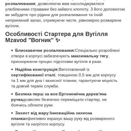
розпалювання
, дозволяючи вам насолоджуватися
улюбленими стравами без зайвого клопоту. З його допомогою
ви забудете про рідини для розпалювання та їхній
неприємний запах, отримуючи чисте, рівномірно розжарене
вугілля.
Особливості Стартера для Вугілля
Mzavod "Вогник" ✨
Блискавичне розпалювання:
Спеціально розроблені
отвори в корпусі забезпечують
максимальну тягу
,
прискорюючи процес підготовки вугілля в рази.
Надійна конструкція:
Виготовлений із
сертифікованої сталі
, товщиною 0,5 мм для корпусу
та 1 мм для дна і захисної планки, гарантуючи міцність
та довгий термін служби.
Безпека перш за все:
Ергономічна дерев'яна
ручка
дозволяє безпечно переміщати стартер, не
боячись обпекти руки.
Захист від жару:
Інноваційна захисна
планка
ефективно екранує вашу руку від розжареного
вугілля та нагрітого корпусу.