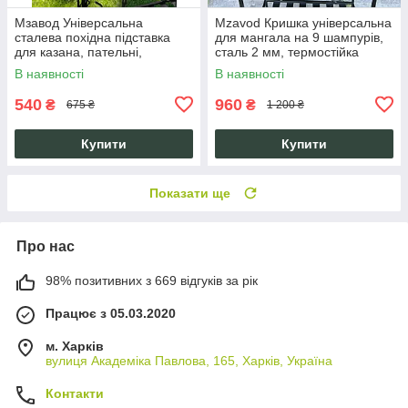
Мзавод Універсальна
Mzavod Кришка універсальна
сталева похідна підставка
для мангала на 9 шампурів,
для казана, пательні,
сталь 2 мм, термостійка
каструлі на мангал
емаль 800°C, 62x32 см
В наявності
В наявності
510х270мм до 10л міцна
540
960
₴
₴
675 ₴
1 200 ₴
Купити
Купити
Показати ще
Про нас
98% позитивних з 669 відгуків за рік
Працює з 05.03.2020
м. Харків
вулиця Академіка Павлова, 165, Харків, Україна
Контакти