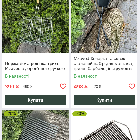
Mzavod Кочерга та совок
Нержавіюча решітка-гриль
сталевий набір для мангала,
Mzavod з дерев’яною ручкою
гриля, барбекю, інструменти
для вугілля та золи
В наявності
В наявності
390
498
₴
₴
490 ₴
623 ₴
Купити
Купити
–20%
–20%