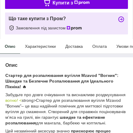
Купити з
Що таке купити з Пром?
Замовлення під захистом
Опис
Характеристики
Доставка
Оплата
Умови п
Опис
Стартер для розпалювання вугілля Mzavod "Вогник":
Швидке та Безпечне Розпалювання для Ідеального
Пікніка! 🔥
Забудьте про довге очікування та виснажливе роздмухування
вогню! <
strong>Стартер для розпалювання вугілля Mzavod
"Вогник"– це ваш надійний помічник для миттєвої підготовки
вугілля до смаження. Створений для справжніх поціновувачів
м'яса на грилі, він гарантує
швидке та ефективне
розпалювання
для мангала, барбекю чи коптильні.
Цей незамінний аксесуар значно
прискорює процес