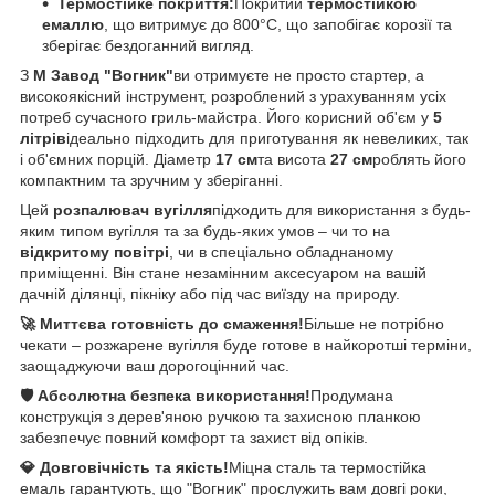
Термостійке покриття:
Покритий
термостійкою
емаллю
, що витримує до 800°C, що запобігає корозії та
зберігає бездоганний вигляд.
З
M Завод "Вогник"
ви отримуєте не просто стартер, а
високоякісний інструмент, розроблений з урахуванням усіх
потреб сучасного гриль-майстра. Його корисний об'єм у
5
літрів
ідеально підходить для приготування як невеликих, так
і об'ємних порцій. Діаметр
17 см
та висота
27 см
роблять його
компактним та зручним у зберіганні.
Цей
розпалювач вугілля
підходить для використання з будь-
яким типом вугілля та за будь-яких умов – чи то на
відкритому повітрі
, чи в спеціально обладнаному
приміщенні. Він стане незамінним аксесуаром на вашій
дачній ділянці, пікніку або під час виїзду на природу.
🚀 Миттєва готовність до смаження!
Більше не потрібно
чекати – розжарене вугілля буде готове в найкоротші терміни,
заощаджуючи ваш дорогоцінний час.
🛡️ Абсолютна безпека використання!
Продумана
конструкція з дерев'яною ручкою та захисною планкою
забезпечує повний комфорт та захист від опіків.
💎 Довговічність та якість!
Міцна сталь та термостійка
емаль гарантують, що "Вогник" прослужить вам довгі роки,