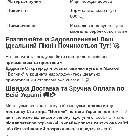
Матеріал ручки
Міцні породи дерева
Покриття
Термостійка емаль (до
800°C)
Призначення
Розпалювання вугілля для
мангала, барбекю, коптильні
Розпалюйте із Задоволенням! Ваш
Ідеальний Пікнік Починається Тут! 🚀
Не пропустіть нагоду зробити ваш гриль-досвід
ще
приємнішим та простішим
.
Додайте Стартер для розпалювання вугілля Mzavod
"Вогник" у кошик
та насолоджуйтесь ідеально
приготованими стравами вже сьогодні! 🛒
Швидка Доставка та Зручна Оплата по
Всій Україні 🚚💳
Ми цінуємо ваш час, тому забезпечуємо
оперативну
доставку Стартера "Вогник" по всій Україні
протягом 1–2
днів, залежно від вашого регіону. Доступні способи оплати:
післяплата
при отриманні,
онлайн-оплата карткою
на сайті
або
безготівковий розрахунок
для юридичних осіб.