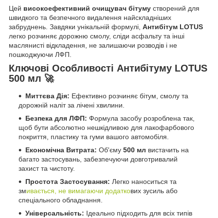
Цей
високоефективний очищувач бітуму
створений для
швидкого та безпечного видалення найскладніших
забруднень. Завдяки унікальній формулі,
Антибітум LOTUS
легко розчиняє дорожню смолу, сліди асфальту та інші
маслянисті відкладення, не залишаючи розводів і не
пошкоджуючи ЛФП.
Ключові Особливості Антибітуму LOTUS
500 мл 🚀
Миттєва Дія:
Ефективно розчиняє бітум, смолу та
дорожній наліт за лічені хвилини.
Безпека для ЛФП:
Формула засобу розроблена так,
щоб бути абсолютно нешкідливою для лакофарбового
покриття, пластику та гуми вашого автомобіля.
Економічна Витрата:
Об'єму
500 мл
вистачить на
багато застосувань, забезпечуючи довготривалий
захист та чистоту.
Простота Застосування:
Легко наноситься та
зм
ивається, не вимагаючи додатко
вих зусиль або
спеціального обладнання.
Універсальність:
Ідеально підходить для всіх типів