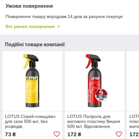
Умови повернення
Повернення товару впродовж 14 днів за рахунок покупця
Всі умови повернення
Подібні товари компанії
LOTUS Спрей-очищувач
LOTUS Поліроль для
LOT
для скла 500 мл, без
матового пластику Вишня
плас
розводів,
500 мл. Відновлення,
мато
швидковисихаючий,
захист салону авто,
з УФ
73
172
172
₴
₴
антистатик, ефект лотоса
торпеди, антистатик, без