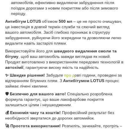
автомобілів, ефективно видаляючи забруднення після
поїздок дорогами з новим покриттям або після зимового
періоду.
Антибітум LOTUS
об'ємом
500 мл
– це не просто очищувач,
це інвестиція в довгий термін служби та сяючий вигляд
вашого автомобіля. Засіб глибоко проникає в структуру
забруднення, руйнуючи його зсередини та дозволяючи легко
видалити навіть застарілі плями.
Використовуйте його для
швидкого видалення смоли та
бітуму
, щоб ваш автомобіль завжди виглядав як новий.
Продукт виготовлено з використанням передових технологій в
автохімії
, гарантуючи високу якість та надійність.
✨ Швидке рішення!
Забудьте
про д
овгі години, проведені за
відтиранням бітумних плям. З
Антибітумом LOTUS
процес
займає лічені хвилини.
🛡️ Безпечно для вашого авто!
Спеціально розроблена
формула гарантує, що ваше лакофарбове покриття
залишиться цілим і неушкодженим.
💰 Економія часу та коштів!
Професійний результат без
необхідності звертатися до дорогих автомийок.
🚀 Простота використання!
Розпиліть, зачекайте, протріть –