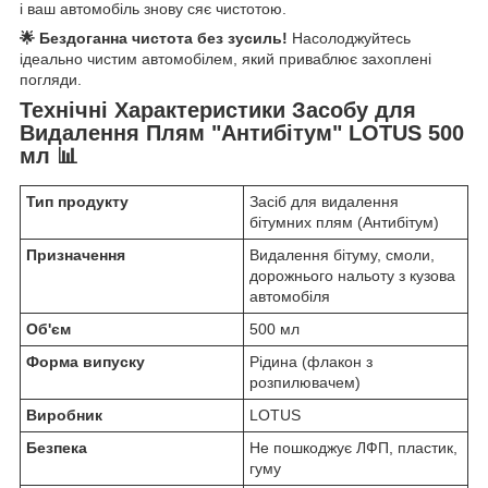
і ваш автомобіль знову сяє чистотою.
🌟 Бездоганна чистота без зусиль!
Насолоджуйтесь
ідеально чистим автомобілем, який приваблює захоплені
погляди.
Технічні Характеристики Засобу для
Видалення Плям "Антибітум" LOTUS 500
мл 📊
Тип продукту
Засіб для видалення
бітумних плям (Антибітум)
Призначення
Видалення бітуму, смоли,
дорожнього нальоту з кузова
автомобіля
Об'єм
500 мл
Форма випуску
Рідина (флакон з
розпилювачем)
Виробник
LOTUS
Безпека
Не пошкоджує ЛФП, пластик,
гуму