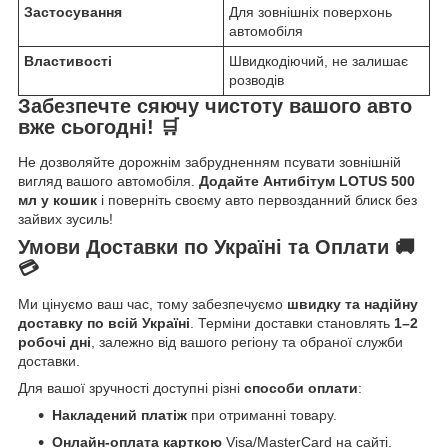
Застосування
Для зовнішніх поверхонь
автомобіля
Властивості
Швидкодіючий, не залишає
розводів
Забезпечте сяючу чистоту вашого авто
вже сьогодні! 🛒
Не дозволяйте дорожнім забрудненням псувати зовнішній
вигляд вашого автомобіля.
Додайте Антибітум LOTUS 500
мл у кошик
і поверніть своєму авто первозданний блиск без
зайвих зусиль!
Умови Доставки по Україні та Оплати 🚚
💳
Ми цінуємо ваш час, тому забезпечуємо
швидку та надійну
доставку по всій Україні
. Терміни доставки становлять
1–2
робочі дні
, залежно від вашого регіону та обраної служби
доставки.
Для вашої зручності доступні різні
способи оплати
:
Накладений платіж
при отриманні товару.
Онлайн-оплата карткою
Visa/MasterCard на сайті.