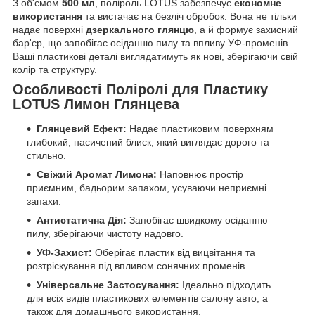
З об'ємом
500 мл
, поліроль LOTUS забезпечує
економне
використання
та вистачає на безліч обробок. Вона не тільки
надає поверхні
дзеркального глянцю
, а й формує захисний
бар'єр, що запобігає осіданню пилу та впливу УФ-променів.
Ваші пластикові деталі виглядатимуть як нові, зберігаючи свій
колір та структуру.
Особливості Поліролі для Пластику
LOTUS Лимон Глянцева
Глянцевий Ефект:
Надає пластиковим поверхням
глибокий, насичений блиск, який виглядає дорого та
стильно.
Свіжий Аромат Лимона:
Наповнює простір
приємним, бадьорим запахом, усуваючи неприємні
запахи.
Антистатична Дія:
Запобігає швидкому осіданню
пилу, зберігаючи чистоту надовго.
УФ-Захист:
Оберігає пластик від вицвітання та
розтріскування під впливом сонячних променів.
Універсальне Застосування:
Ідеально підходить
для всіх видів пластикових елементів салону авто, а
також для домашнього використання.