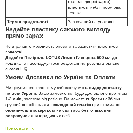
(панелі, дверні карти),
пластикові меблі, побутова
техніка
Термін придатності
Зазначений на упаковці
Надайте пластику сяючого вигляду
прямо зараз!
Не втрачайте можливість оновити та захистити пластикові
поверхні.
Додайте Поліроль LOTUS Лимон Глянцева 500 мл до
кошика
та насолоджуйтеся бездоганним результатом вже
сьогодні! 🛒
Умови Доставки по Україні та Оплати
Ми цінуємо ваш час, тому забезпечуємо
швидку доставку
по всій Україні
. Ваше замовлення буде доставлено протягом
1-2 днів
, залежно від регіону. Ви можете вибрати найбільш
зручний спосіб оплати:
накладений платіж
при отриманні,
онлайн-оплата карткою
на сайті або
безготівковий
розрахунок
для юридичних осіб.
Приховати