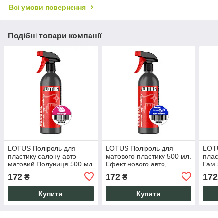
Всі умови повернення
Подібні товари компанії
LOTUS Поліроль для
LOTUS Поліроль для
LOT
пластику салону авто
матового пластику 500 мл.
плас
матовий Полуниця 500 мл
Ефект нового авто,
Гам 
з УФ-захистом, антистатик
очищення, захист салону
авто
172
172
172
₴
₴
та екстер'єру, УФ
анти
Купити
Купити