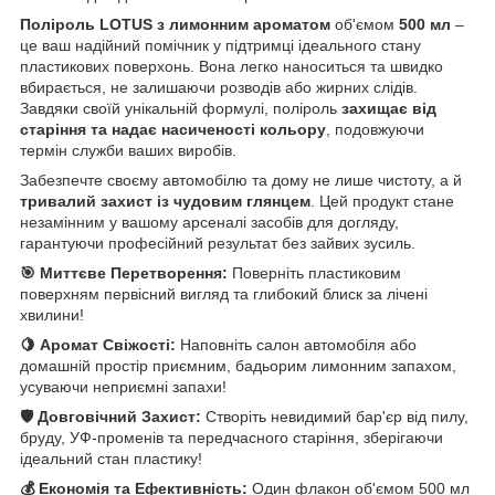
Поліроль LOTUS з лимонним ароматом
об'ємом
500 мл
–
це ваш надійний помічник у підтримці ідеального стану
пластикових поверхонь. Вона легко наноситься та швидко
вбирається, не залишаючи розводів або жирних слідів.
Завдяки своїй унікальній формулі, поліроль
захищає від
старіння та надає насиченості кольору
, подовжуючи
термін служби ваших виробів.
Забезпечте своєму автомобілю та дому не лише чистоту, а й
тривалий захист із чудовим глянцем
. Цей продукт стане
незамінним у вашому арсеналі засобів для догляду,
гарантуючи професійний результат без зайвих зусиль.
🎯 Миттєве Перетворення:
Поверніть пластиковим
поверхням первісний вигляд та глибокий блиск за лічені
хвилини!
🍋 Аромат Свіжості:
Наповніть салон автомобіля або
домашній простір приємним, бадьорим лимонним запахом,
усуваючи неприємні запахи!
🛡️ Довговічний Захист:
Створіть невидимий бар'єр від пилу,
бруду, УФ-променів та передчасного старіння, зберігаючи
ідеальний стан пластику!
💰 Економія та Ефективність:
Один флакон об'ємом 500 мл