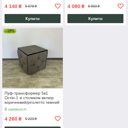
4 140
4 080
₴
₴
5 078 ₴
5 003 ₴
Купити
Купити
–18%
Пуф-трансформер 5в1
Остін-1 зі столиком велюр
коричневий/ріголетто темний
1-1-9003
В наявності
4 260
₴
5 223 ₴