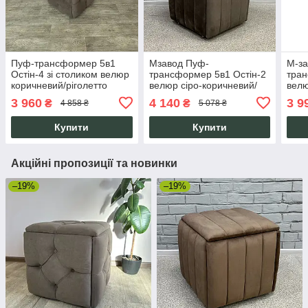
Пуф-трансформер 5в1
Мзавод Пуф-
М-за
Остін-4 зі столиком велюр
трансформер 5в1 Остін-2
тран
коричневий/ріголетто
велюр сіро-коричневий/
велю
темний 1-1-9005
сірий бетон, 4 стільці та
комп
3 960
4 140
3 9
₴
₴
4 858 ₴
5 078 ₴
столик, компактний з
карк
коліщатками
віта
Купити
Купити
Акційні пропозиції та новинки
–19%
–19%