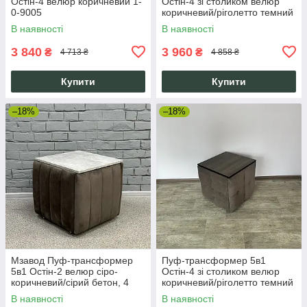
Остін-4 велюр коричневий 1-
Остін-4 зі столиком велюр
0-9005
коричневий/ріголетто темний
1-1-9005
В наявності
В наявності
3 840
3 960
₴
₴
4 713 ₴
4 858 ₴
Купити
Купити
–18%
–18%
Мзавод Пуф-трансформер
Пуф-трансформер 5в1
5в1 Остін-2 велюр сіро-
Остін-4 зі столиком велюр
коричневий/сірий бетон, 4
коричневий/ріголетто темний
стільці та столик, компактний
1-1-9003
В наявності
В наявності
з коліщатками