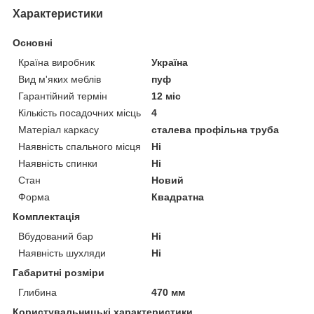
Характеристики
Основні
Країна виробник
Україна
Вид м'яких меблів
пуф
Гарантійний термін
12 міс
Кількість посадочних місць
4
Матеріал каркасу
сталева профільна труба
Наявність спального місця
Ні
Наявність спинки
Ні
Стан
Новий
Форма
Квадратна
Комплектація
Вбудований бар
Ні
Наявність шухляди
Ні
Габаритні розміри
Глибина
470 мм
Користувальницькі характеристики