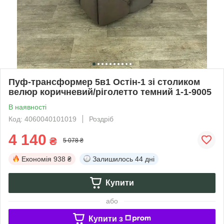
Пуф-трансформер 5в1 Остін-1 зі столиком
велюр коричневий/ріголетто темний 1-1-9005
В наявності
Код: 4060040101019
Роздріб
4 140
₴
5 078 ₴
Економія
938 ₴
Залишилось
44 дні
Купити
або
Купити з