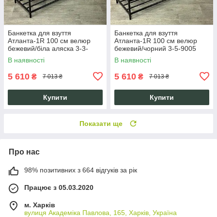
Банкетка для взуття
Банкетка для взуття
Атланта-1R 100 см велюр
Атланта-1R 100 см велюр
бежевий/біла аляска 3-3-
бежевий/чорний 3-5-9005
9005
В наявності
В наявності
5 610
5 610
₴
₴
7 013 ₴
7 013 ₴
Купити
Купити
Показати ще
Про нас
98% позитивних з 664 відгуків за рік
Працює з 05.03.2020
м. Харків
вулиця Академіка Павлова, 165, Харків, Україна