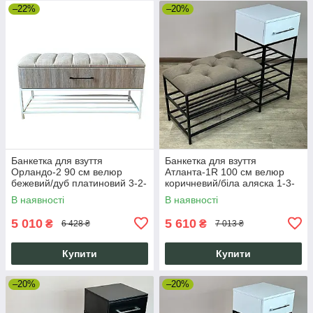
–22%
–20%
Банкетка для взуття
Банкетка для взуття
Орландо-2 90 см велюр
Атланта-1R 100 см велюр
бежевий/дуб платиновий 3-2-
коричневий/біла аляска 1-3-
9003
9005
В наявності
В наявності
5 010
5 610
₴
₴
6 428 ₴
7 013 ₴
Купити
Купити
–20%
–20%