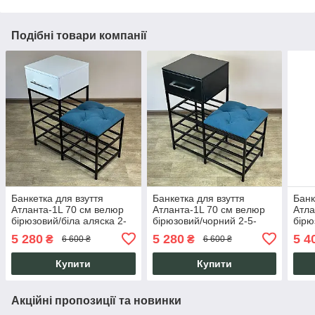
Подібні товари компанії
Банкетка для взуття
Банкетка для взуття
Банк
Атланта-1L 70 см велюр
Атланта-1L 70 см велюр
Атла
бірюзовий/біла аляска 2-
бірюзовий/чорний 2-5-
бірю
3-9005
9005
3-90
5 280
5 280
5 4
₴
₴
6 600 ₴
6 600 ₴
Купити
Купити
Акційні пропозиції та новинки