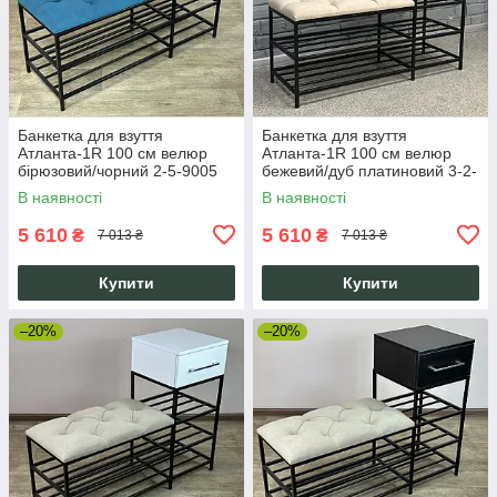
Банкетка для взуття
Банкетка для взуття
Атланта-1R 100 см велюр
Атланта-1R 100 см велюр
бірюзовий/чорний 2-5-9005
бежевий/дуб платиновий 3-2-
9005
В наявності
В наявності
5 610
5 610
₴
₴
7 013 ₴
7 013 ₴
Купити
Купити
–20%
–20%