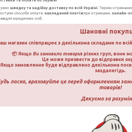
ставки та оплати по Україні
туємо
швидку та надійну доставку по всій Україні
. Термін отриманн
Доступні способи оплати:
накладений платіж
при отриманні,
онлайн-о
нок
для юридичних осіб.
Шановні покупці
аш магазин співпрацює з декількома складами по всі
📦 Якщо
Ви замовили товари
з різних груп, вони 
Це може призвести до відправки ок
Якщо замовлення буде відправлено декількома пос
заздалегідь.
удь ласка, враховуйте це перед оформленням замо
товарів!
Дякуємо за розумін