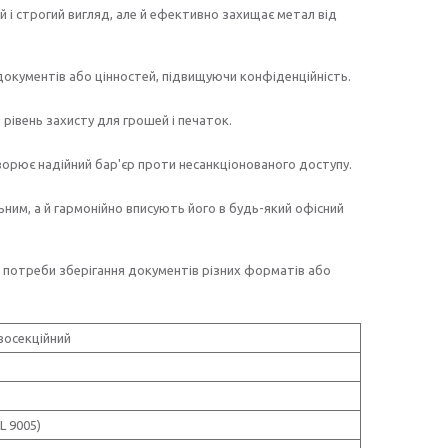
й і строгий вигляд, але й ефективно захищає метал від
документів або цінностей, підвищуючи конфіденційність.
рівень захисту для грошей і печаток.
ворює надійний бар'єр проти несанкціонованого доступу.
ним, а й гармонійно вписують його в будь-який офісний
д потреби зберігання документів різних форматів або
восекційний
L 9005)