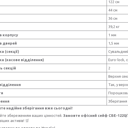
122 см
44 см
а
36 см
39,2 кг
а корпусу
1 мм
а дверей
1,5 мм
а (секції)
Сувальдний
ка (касове відділення)
Euro-lock, 
ть секцій
2
Верхня секц
відділення
Так, у верх
тя
Порошков
чення
Зберігання
те надійне зберігання вже сьогодні!
уйте збереженням ваших цінностей.
Замовте офісний сейф СБЕ-1220/
іших активів! 🛒