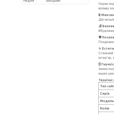
Неділя
Вихідний
Чорне по
впливу з
🔒 Макси
Дві незал
💰 Безпе
Вбудоване
🛡️ Посил
Поєднання
✨ Естети
Стильний 
інтер'єр,
🗄️ Гнучк
Знімні по
інших цін
Технічні
Тип се
Серія
Модель
Колір