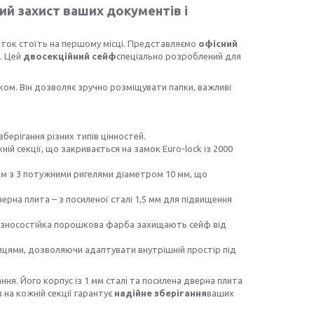
ий захист ваших документів і
чаток стоїть на першому місці. Представляємо
офісний
я. Цей
двосекційний сейф
спеціально розроблений для
ком. Він дозволяє зручно розміщувати папки, важливі
зберігання різних типів цінностей.
ній секції, що закривається на замок Euro-lock із 2000
м з 3 потужними ригелями діаметром 10 мм, що
ерна плита – з посиленої сталі 1,5 мм для підвищення
та зносостійка порошкова фарба захищають сейф від
лицями, дозволяючи адаптувати внутрішній простір під
ня. Його корпус із 1 мм сталі та посилена дверна плита
 на кожній секції гарантує
надійне зберігання
ваших