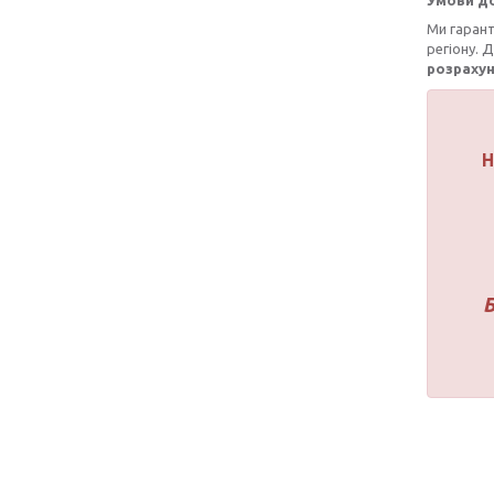
Умови до
Ми гаран
регіону. 
розраху
Н
Б