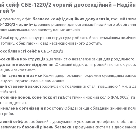
й сейф СБЕ-1220/2 чорний двосекційний – Надійн
тей ✨
 сучасному офісі
безпека конфіденційних документів
, грошей і пе
-1220/2 чорний
– ідеальне рішення для організації надійного зберіганн
ння максимального захисту ваших активів.
2 см
і продумана внутрішня структура роблять його незамінним помічни
 готівку, оберігаючи їх від несанкціонованого доступу.
особливості сейфа СБЕ-1220/2
секційна конструкція:
Дві повністю незалежні секції для роздільного 
доване касове відділення:
Окремий відсік для грошей і печаток у верх
аціями секретності.
ійні сувальдні замки:
Кожні двері оснащені окремим сувальдним замко
печують горизонтальне замикання.
ний сталевий захист:
Корпус виготовлений зі сталі товщиною 1 мм, а дв
тійкості.
говічне порошкове покриття:
Естетичний чорний колір (RAL 9005) 
ї та подряпин.
имальна організація простору:
Обидві секції обладнані знімними по
отреби.
левий сейф
розроблений з урахуванням усіх вимог до офісного обладнан
абезпечують
базовий рівень безпеки
. Продумана система з двох замків