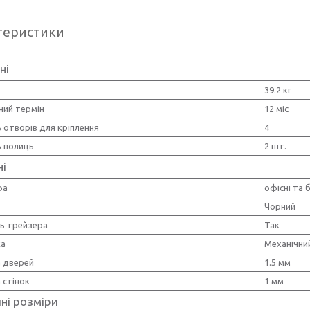
теристики
ні
39.2 кг
ний термін
12 міс
ь отворів для кріплення
4
ь полиць
2 шт.
ні
фа
офісні та 
Чорний
ть трейзера
Так
ка
Механічни
 дверей
1.5 мм
 стінок
1 мм
ні розміри