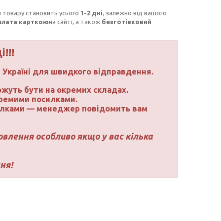
я товару становить усього
1-2 дні
, залежно від вашого
плата карткою
на сайті, а також
безготівковий
!!!
й Україні для швидкого відправдення.
можуть бути на окремих складах.
ремими посилками.
илками — менеджер повідомить вам
влення особливо якщо у вас кілька
ня!