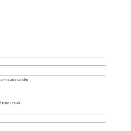
банківські сейфи
й ключовий