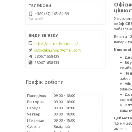
Офісни
ціннос
+380 (67) 165-84-39
У кожному
Виталий
сейф СБЕ
забезпече
Висота
12
папери та
https://na-dachu.com.ua/
Ключові 
sotochka.shop@gmail.com
380671658439
Дво
Вбу
380671658439
комбін
Над
забез
Графік роботи
Міц
зламос
Дов
Понеділок
09:00
18:00
корозі
Вівторок
09:00
18:00
Опт
Середа
09:00
18:00
ваші п
Четвер
09:00
18:00
Цей
мета
Пʼятниця
09:00
18:00
1,5 мм з
Субота
Вихідний
активів.