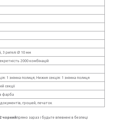
, 3 ригелі Ø 10 мм
секретність 2000 комбінацій
ія: 1 знімна полиця; Нижня секція: 1 знімна полиця
ній секції
а фарба
 документів, грошей, печаток
2 чорний
прямо зараз і будьте впевнені в безпеці