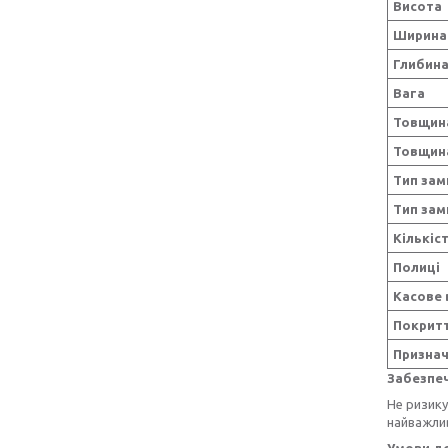
Висота
Ширина
Глибин
Вага
Товщин
Товщин
Тип замк
Тип зам
Кількіс
Полиці
Касове 
Покрит
Призна
Забезпеч
Не ризик
найважлив