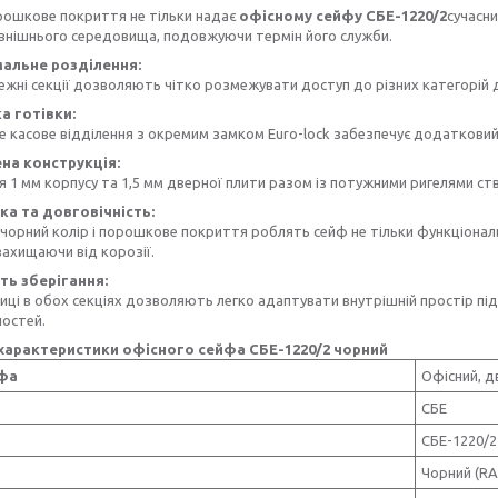
рошкове покриття не тільки надає
офісному сейфу СБЕ-1220/2
сучасни
овнішнього середовища, подовжуючи термін його служби.
мальне розділення:
ежні секції дозволяють чітко розмежувати доступ до різних категорій 
ка готівки:
 касове відділення з окремим замком Euro-lock забезпечує додатковий 
ена конструкція:
 1 мм корпусу та 1,5 мм дверної плити разом із потужними ригелями ст
ка та довговічність:
чорний колір і порошкове покриття роблять сейф не тільки функціональ
 захищаючи від корозії.
ість зберігання:
лиці в обох секціях дозволяють легко адаптувати внутрішній простір пі
ностей.
 характеристики офісного сейфа СБЕ-1220/2 чорний
йфа
Офісний, д
СБЕ
СБЕ-1220/2
Чорний (RA