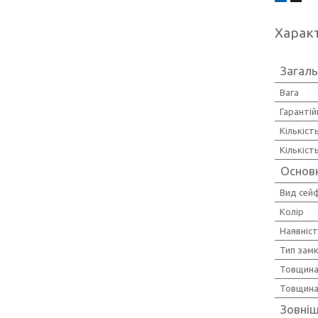
Харак
Загаль
Вага
Гарантій
Кількіст
Кількіст
Основ
Вид сей
Колір
Наявніс
Тип зам
Товщина
Товщина
Зовніш