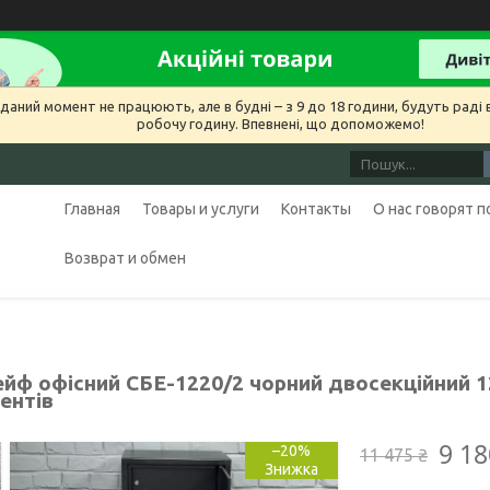
даний момент не працюють, але в будні – з 9 до 18 години, будуть раді в
робочу годину. Впевнені, що допоможемо!
Главная
Товары и услуги
Контакты
О нас говорят 
Возврат и обмен
ейф офісний СБЕ-1220/2 чорний двосекційний 1
ентів
9 18
–20%
11 475 ₴