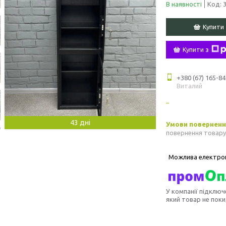
В наявності
Код:
Купити
Купити з
+380 (67) 165-84
Виталий
43 дні
повернення товару
У компанії підключ
який товар не пок