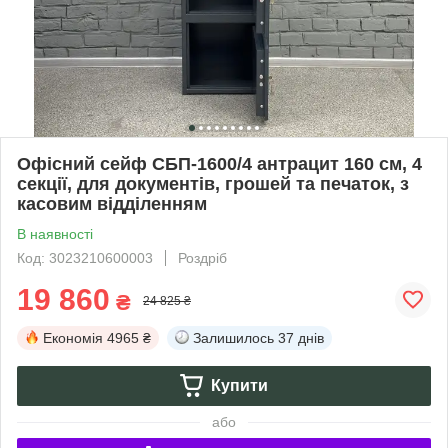
Офісний сейф СБП-1600/4 антрацит 160 см, 4
секції, для документів, грошей та печаток, з
касовим відділенням
В наявності
Код: 3023210600003
Роздріб
19 860
₴
24 825 ₴
Економія
4965 ₴
Залишилось
37 днів
Купити
або