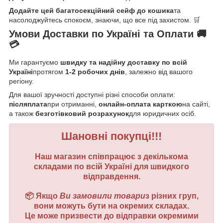
Додайте цей багатосекційний сейф до кошика
та
насолоджуйтесь спокоєм, знаючи, що все під захистом. 🛒
Умови Доставки по Україні та Оплати 🚚
💳
Ми гарантуємо
швидку та надійну доставку по всій
Україні
протягом
1-2 робочих днів
, залежно від вашого
регіону.
Для вашої зручності доступні різні способи оплати:
післяплата
при отриманні,
онлайн-оплата карткою
на сайті,
а також
безготівковий розрахунок
для юридичних осіб.
Шановні покупці!!!
Наш магазин співпрацює з декількома
складами по всій Україні для швидкого
відправдення.
📦 Якщо
Ви замовили товари
з різних груп,
вони можуть бути на окремих складах.
Це може призвести до відправки окремими