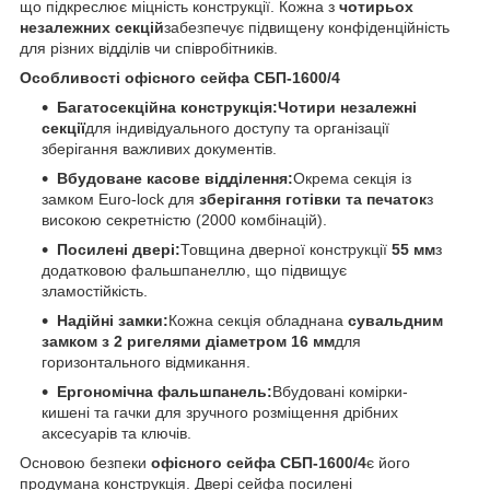
що підкреслює міцність конструкції. Кожна з
чотирьох
незалежних секцій
забезпечує підвищену конфіденційність
для різних відділів чи співробітників.
Особливості офісного сейфа СБП-1600/4
Багатосекційна конструкція:
Чотири незалежні
секції
для індивідуального доступу та організації
зберігання важливих документів.
Вбудоване касове відділення:
Окрема секція із
замком Euro-lock для
зберігання готівки та печаток
з
високою секретністю (2000 комбінацій).
Посилені двері:
Товщина дверної конструкції
55 мм
з
додатковою фальшпанеллю, що підвищує
зламостійкість.
Надійні замки:
Кожна секція обладнана
сувальдним
замком з 2 ригелями діаметром 16 мм
для
горизонтального відмикання.
Ергономічна фальшпанель:
Вбудовані комірки-
кишені та гачки для зручного розміщення дрібних
аксесуарів та ключів.
Основою безпеки
офісного сейфа CБП-1600/4
є його
продумана конструкція. Двері сейфа посилені