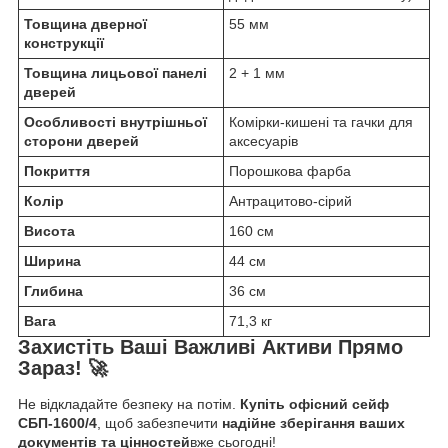
Товщина дверної
55 мм
конструкції
Товщина лицьової панелі
2 + 1 мм
дверей
Особливості внутрішньої
Комірки-кишені та гачки для
сторони дверей
аксесуарів
Покриття
Порошкова фарба
Колір
Антрацитово-сірий
Висота
160 см
Ширина
44 см
Глибина
36 см
Вага
71,3 кг
Захистіть Ваші Важливі Активи Прямо
Зараз! 🚀
Не відкладайте безпеку на потім.
Купіть офісний сейф
СБП-1600/4
, щоб забезпечити
надійне зберігання ваших
документів та цінностей
вже сьогодні!