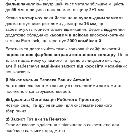
фальшпанеллю
– внутрішній лист металу збільшує міцність
до
55 мм
, а лицьова панель має товщину
2+1 мм
.
Кожна з
чотирьох секцій
оснащена
сувальдним замком
з
двома потужними ригелями діаметром
16 мм
, що
забезпечують горизонтальне відмикання. Верхнє відділення
додатково обладнано
касовим відсіком
з високосекретним
замком Euro-lock, що гарантує
2000 комбінацій
.
Естетика та довговічність також враховані: сейф покритий
порошковою фарбою антрацитово-сірого кольору
. Це не
тільки надає йому сучасного та представницького вигляду,
але й забезпечує
надійний захист від корозії
та механічних
пошкоджень.
🔒 Максимальна Безпека Ваших Активів!
Багаторівнева система захисту з незалежними замками та
посиленою конструкцією дверей.
💼 Ідеальна Організація Робочого Простору!
Чотири секції та зручні кишені для систематизованого
зберігання.
💰 Захист Готівки та Печаток!
Окреме касове відділення з підвищеною секретністю для
особливо важливих предметів.