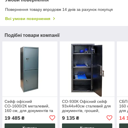
Повернення товару впродовж 14 днів за рахунок покупця
Всі умови повернення
Подібні товари компанії
Сейф офісний
СО-930К Офісний сейф
СБП
СО-1600/2К металевий,
93х44х40см сталевий для
160 
160 см, для документів та
документів, грошей,
для 
грошей, 2 ключові замки, 2
печаток з касовим
відд
19 485
9 135
14 
₴
₴
секції, касовий відсік
відділенням, ключовий
2 за
замок
Купити
Купити