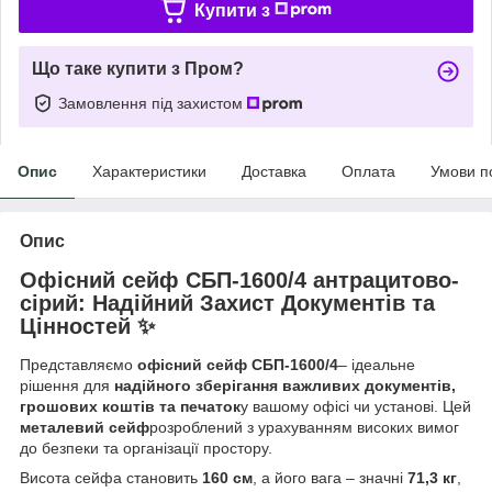
Купити з
Що таке купити з Пром?
Замовлення під захистом
Опис
Характеристики
Доставка
Оплата
Умови п
Опис
Офісний сейф СБП-1600/4 антрацитово-
сірий: Надійний Захист Документів та
Цінностей ✨
Представляємо
офісний сейф СБП-1600/4
– ідеальне
рішення для
надійного зберігання важливих документів,
грошових коштів та печаток
у вашому офісі чи установі. Цей
металевий сейф
розроблений з урахуванням високих вимог
до безпеки та організації простору.
Висота сейфа становить
160 см
, а його вага – значні
71,3 кг
,