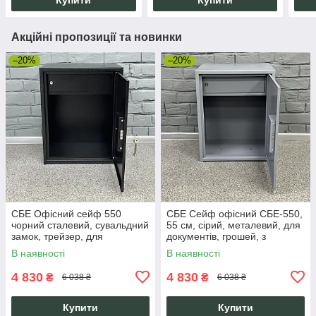
Акційні пропозиції та новинки
–20%
–20%
СБЕ Офісний сейф 550
СБЕ Сейф офісний СБЕ-550,
чорний сталевий, сувальдний
55 см, сірий, металевий, для
замок, трейзер, для
документів, грошей, з
документів та грошей
касовим відділенням
В наявності
В наявності
4 830
4 830
₴
₴
6 038 ₴
6 038 ₴
Купити
Купити