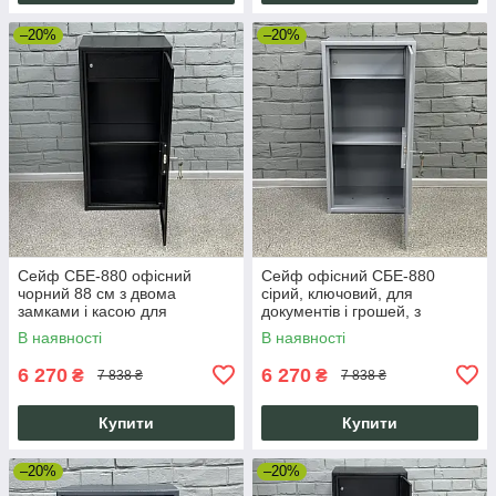
–20%
–20%
Сейф СБЕ-880 офісний
Сейф офісний СБЕ-880
чорний 88 см з двома
сірий, ключовий, для
замками і касою для
документів і грошей, з
документів та грошей
касовим відділенням,
В наявності
В наявності
88х44х36 см
6 270
6 270
₴
₴
7 838 ₴
7 838 ₴
Купити
Купити
–20%
–20%