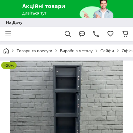
На Дачу
Товари та послуги
Вироби з металу
Сейфи
Офісн
–20%