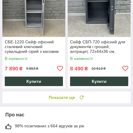
СБЕ-1220 Сейф офісний
Сейф СБП-720 офісний для
сталевий ключовий
документів і грошей,
сувальдний сірий з касовим
антрацит, 72х44х36 см,
відділенням для грошей та
касове відділення, ключові
В наявності
В наявності
документів
замки
7 890
8 490
₴
₴
9 863 ₴
10 613 ₴
Купити
Купити
Показати ще
Про нас
98% позитивних з 664 відгуків за рік