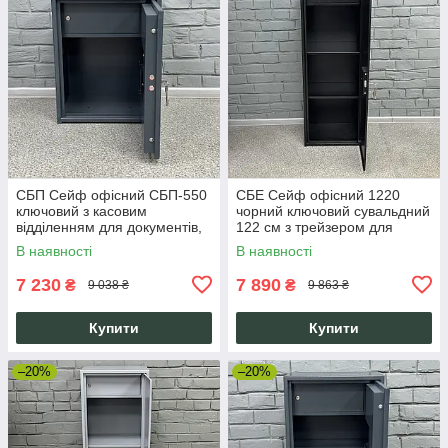
СБП Сейф офісний СБП-550
СБЕ Сейф офісний 1220
ключовий з касовим
чорний ключовий сувальдний
відділенням для документів,
122 см з трейзером для
грошей, антрацитово-сірий
документів та грошей
В наявності
В наявності
7 230
7 890
₴
₴
9 038 ₴
9 863 ₴
Купити
Купити
–20%
–20%