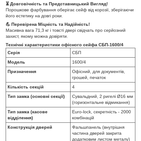
⏳ Довговічність та Представницький Вигляд!
Порошкове фарбування оберігає сейф від корозії, зберігаючи
його естетику на довгі роки.
💪 Перевірена Міцність та Надійність!
Масивна вага 71,3 кг і товсті двері свідчать про серйозний
захист, якому можна довіряти.
Технічні характеристики офісного сейфа СБП-1600/4
Серія
СБП
Модель
1600/4
Призначення
Офісний, для документів,
грошей, печаток
Кількість секцій
4
Тип замка (основні секції)
Сувальдний, 2 ригелі Ø16 мм
(горизонтальне відмикання)
Тип замка (касове
Euro-lock, секретність - 2000
відділення)
комбінацій
Конструкція дверей
Фальшпанель (внутрішня
частина дверей закрита
додатковим листом металу)