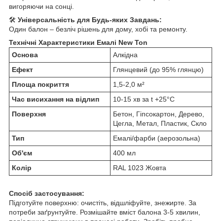
вигоряючи на сонці.
🛠️
Універсальність для Будь-яких Завдань:
Один балон – безліч рішень для дому, хобі та ремонту.
Технічні Характеристики Емалі New Ton
Основа
Алкідна
Ефект
Глянцевий (до 95% глянцю)
Площа покриття
1,5-2,0 м²
Час висихання на відлип
10-15 хв за t +25°С
Поверхня
Бетон, Гіпсокартон, Дерево,
Цегла, Метал, Пластик, Скло
Тип
Емалі/фарби (аерозольна)
Об'єм
400 мл
Колір
RAL 1023 Жовта
Спосіб застосування:
Підготуйте поверхню: очистіть, відшліфуйте, знежирте. За
потреби заґрунтуйте. Розмішайте вміст балона 3-5 хвилин,