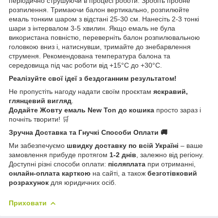
періодично струшуючи в процесі роботи. Зробіть пробне
розпилення. Тримаючи балон вертикально, розпилюйте
емаль тонким шаром з відстані 25-30 см. Нанесіть 2-3 тонкі
шари з інтервалом 3-5 хвилин. Якщо емаль не була
використана повністю, переверніть балон розпилювальною
головкою вниз і, натиснувши, тримайте до знебарвлення
струменя. Рекомендована температура балона та
середовища під час роботи від +15°C до +30°С.
Реалізуйте свої ідеї з бездоганним результатом!
Не пропустіть нагоду надати своїм проєктам
яскравий,
глянцевий вигляд
.
Додайте Жовту емаль New Ton до кошика
просто зараз і
почніть творити! 🛒
Зручна Доставка та Гнучкі Способи Оплати 🚚
Ми забезпечуємо
швидку доставку по всій Україні
– ваше
замовлення прибуде протягом
1-2 днів
, залежно від регіону.
Доступні різні способи оплати:
післяплата
при отриманні,
онлайн-оплата карткою
на сайті, а також
безготівковий
розрахунок
для юридичних осіб.
Приховати