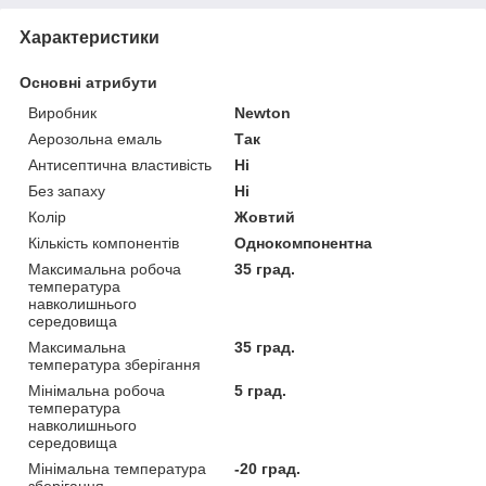
Характеристики
Основні атрибути
Виробник
Newton
Аерозольна емаль
Так
Антисептична властивість
Ні
Без запаху
Ні
Колір
Жовтий
Кількість компонентів
Однокомпонентна
Максимальна робоча
35 град.
температура
навколишнього
середовища
Максимальна
35 град.
температура зберігання
Мінімальна робоча
5 град.
температура
навколишнього
середовища
Мінімальна температура
-20 град.
зберігання