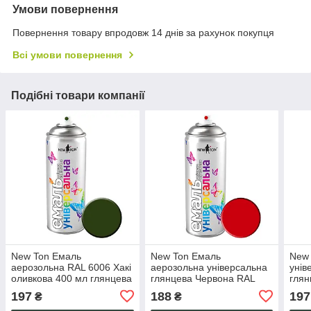
Умови повернення
Повернення товару впродовж 14 днів за рахунок покупця
Всі умови повернення
Подібні товари компанії
New Ton Емаль
New Ton Емаль
New
аерозольна RAL 6006 Хакі
аерозольна універсальна
унів
оливкова 400 мл глянцева
глянцева Червона RAL
глян
універсальна
3020, алкідна
шви
197
188
197
₴
₴
швидковисихаюча стійка
швидковисихаюча, 400 мл
4003