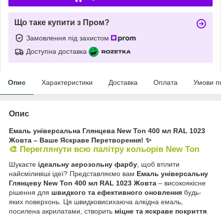
Що таке купити з Пром?
Замовлення під захистом
Доступна доставка
Опис
Характеристики
Доставка
Оплата
Умови п
Опис
Емаль універсальна Глянцева New Ton 400 мл RAL 1023
Жовта – Ваше Яскраве Перетворення! ✨
🎨 Переглянути всю палітру кольорів New Ton
Шукаєте
ідеальну аерозольну фарбу
, щоб втілити
найсміливіші ідеї? Представляємо вам
Емаль універсальну
Глянцеву New Ton 400 мл RAL 1023 Жовта
– високоякісне
рішення для
швидкого та ефективного оновлення
будь-
яких поверхонь. Ця швидковисихаюча алкідна емаль,
посилена акрилатами, створить
міцне та яскраве покриття
.