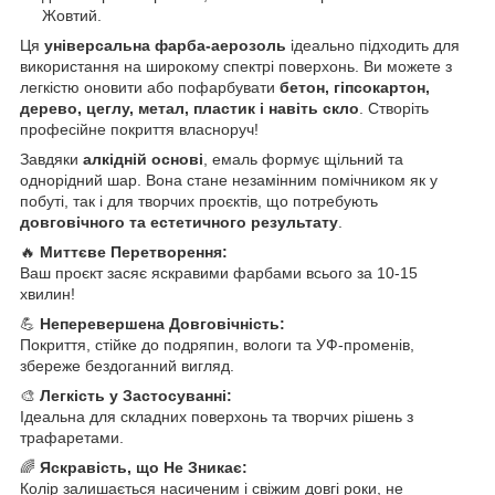
Жовтий.
Ця
універсальна фарба-аерозоль
ідеально підходить для
використання на широкому спектрі поверхонь. Ви можете з
легкістю оновити або пофарбувати
бетон, гіпсокартон,
дерево, цеглу, метал, пластик і навіть скло
. Створіть
професійне покриття власноруч!
Завдяки
алкідній основі
, емаль формує щільний та
однорідний шар. Вона стане незамінним помічником як у
побуті, так і для творчих проєктів, що потребують
довговічного та естетичного результату
.
🔥
Миттєве Перетворення:
Ваш проєкт засяє яскравими фарбами всього за 10-15
хвилин!
💪
Неперевершена Довговічність:
Покриття, стійке до подряпин, вологи та УФ-променів,
збереже бездоганний вигляд.
🎨
Легкість у Застосуванні:
Ідеальна для складних поверхонь та творчих рішень з
трафаретами.
🌈
Яскравість, що Не Зникає:
Колір залишається насиченим і свіжим довгі роки, не