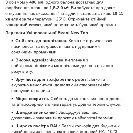
З об'ємом у
400 мл
, одного балона достатньо для
фарбування площі до
1,5-2,0 м²
. Ви забудете про довге
очікування: час висихання "на відлип" становить лише
10-15
хвилин
за температури +25°С. Отримайте
стійкий
глянцевий ефект
, який перетворить будь-який предмет.
Переваги Універсальної Емалі New Ton
Стійкість до вицвітання:
Колір не втрачає своєї
насиченості та яскравості навіть під прямими
сонячними променями.
Висока адгезія:
Чудове зчеплення з
найрізноманітнішими матеріалами для довговічного
результату.
Зручність для трафаретних робіт:
Легко та
акуратно наноситься, дозволяючи створювати чіткі
візерунки та написи.
Міцне покриття:
Стійкість до механічних пошкоджень
та атмосферних впливів гарантує довгий термін служби.
Швидке висихання:
Заощаджує ваш час,
дозволяючи завершити проєкт у найкоротші терміни.
Широка палітра RAL:
Безліч кольорів для будь-яких
дизайнерських рішень, включаючи яскравий RAL 1023