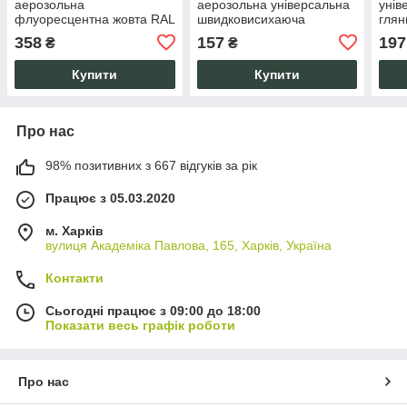
аерозольна
аерозольна універсальна
унів
флуоресцентна жовта RAL
швидковисихаюча
глян
1026 400мл акрилова
глянсова 400 мл Темно-
Пом
358
157
197
₴
₴
швидковисихаюча
сіра RAL 7024
шви
глянсова
Купити
Купити
Про нас
98% позитивних з 667 відгуків за рік
Працює з 05.03.2020
м. Харків
вулиця Академіка Павлова, 165, Харків, Україна
Контакти
Сьогодні працює з 09:00 до 18:00
Показати весь графік роботи
Про нас