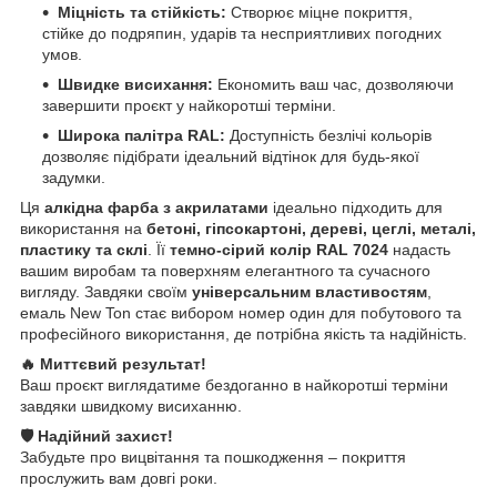
Міцність та стійкість:
Створює міцне покриття,
стійке до подряпин, ударів та несприятливих погодних
умов.
Швидке висихання:
Економить ваш час, дозволяючи
завершити проєкт у найкоротші терміни.
Широка палітра RAL:
Доступність безлічі кольорів
дозволяє підібрати ідеальний відтінок для будь-якої
задумки.
Ця
алкідна фарба з акрилатами
ідеально підходить для
використання на
бетоні, гіпсокартоні, дереві, цеглі, металі,
пластику та склі
. Її
темно-сірий колір RAL 7024
надасть
вашим виробам та поверхням елегантного та сучасного
вигляду. Завдяки своїм
універсальним властивостям
,
емаль New Ton стає вибором номер один для побутового та
професійного використання, де потрібна якість та надійність.
🔥 Миттєвий результат!
Ваш проєкт виглядатиме бездоганно в найкоротші терміни
завдяки швидкому висиханню.
🛡️ Надійний захист!
Забудьте про вицвітання та пошкодження – покриття
прослужить вам довгі роки.