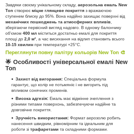
Завдяки своєму унікальному складу,
аерозольна емаль New
Ton
створює
міцне глянцеве покриття
з вражаючою
ступенем блиску до 95%. Вона надійно захищає поверхні від
механічних пошкоджень та атмосферних впливів
,
зберігаючи первісний вигляд надовго. В одному балончику
об'ємом
400 мл
міститься достатньо емалі для покриття
площі до
2,0 м²
, а час висихання на відлип становить всього
10-15 хвилин
при температурі +25°C.
Переглянути повну палітру кольорів New Ton 🎨
🌟 Особливості універсальної емалі New
Ton
Захист від вигорання:
Спеціальна формула
гарантує, що колір не потьмяніє і не вигорить під
впливом сонячних променів.
Висока адгезія:
Емаль має відмінне зчеплення з
різними типами поверхонь, забезпечуючи надійне та
довговічне покриття.
Зручність використання:
Формат аерозолю робить
нанесення швидким, рівномірним та ідеальним для
роботи зі
трафаретами
та складними формами.