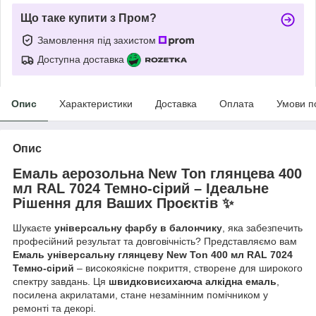
Що таке купити з Пром?
Замовлення під захистом
Доступна доставка
Опис
Характеристики
Доставка
Оплата
Умови п
Опис
Емаль аерозольна New Ton глянцева 400
мл RAL 7024 Темно-сірий – Ідеальне
Рішення для Ваших Проєктів ✨
Шукаєте
універсальну фарбу в балончику
, яка забезпечить
професійний результат та довговічність? Представляємо вам
Емаль універсальну глянцеву New Ton 400 мл RAL 7024
Темно-сірий
– високоякісне покриття, створене для широкого
спектру завдань. Ця
швидковисихаюча алкідна емаль
,
посилена акрилатами, стане незамінним помічником у
ремонті та декорі.