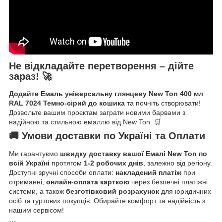
Не відкладайте перетворення – дійте
зараз! 🚀
Додайте Емаль універсальну глянцеву New Ton 400 мл
RAL 7024 Темно-сірий до кошика
та почніть створювати!
Дозвольте вашим проєктам заграти новими барвами з
надійною та стильною емаллю від New Ton. 🛒
🚚 Умови доставки по Україні та Оплати
Ми гарантуємо
швидку доставку вашої Емалі New Ton по
всій Україні
протягом
1-2 робочих днів
, залежно від регіону.
Доступні зручні способи оплати:
накладений платіж
при
отриманні,
онлайн-оплата карткою
через безпечні платіжні
системи, а також
безготівковий розрахунок
для юридичних
осіб та гуртових покупців. Обирайте комфорт та надійність з
нашим сервісом!