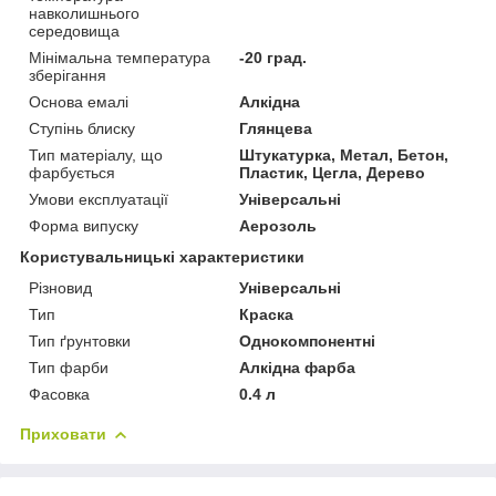
навколишнього
середовища
Мінімальна температура
-20 град.
зберігання
Основа емалі
Алкідна
Ступінь блиску
Глянцева
Тип матеріалу, що
Штукатурка, Метал, Бетон,
фарбується
Пластик, Цегла, Дерево
Умови експлуатації
Універсальні
Форма випуску
Аерозоль
Користувальницькі характеристики
Різновид
Універсальні
Тип
Краска
Тип ґрунтовки
Однокомпонентні
Тип фарби
Алкідна фарба
Фасовка
0.4 л
Приховати