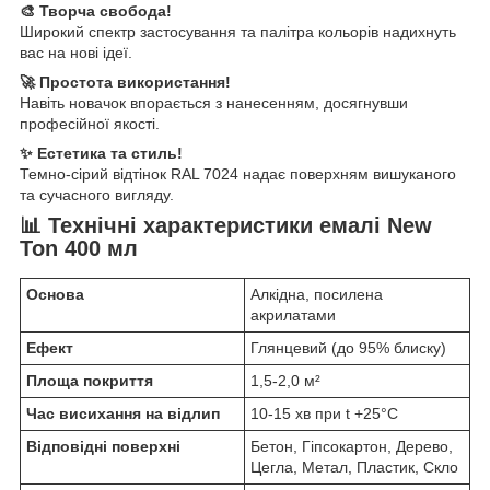
🎨 Творча свобода!
Широкий спектр застосування та палітра кольорів надихнуть
вас на нові ідеї.
🚀 Простота використання!
Навіть новачок впорається з нанесенням, досягнувши
професійної якості.
✨ Естетика та стиль!
Темно-сірий відтінок RAL 7024 надає поверхням вишуканого
та сучасного вигляду.
📊 Технічні характеристики емалі New
Ton 400 мл
Основа
Алкідна, посилена
акрилатами
Ефект
Глянцевий (до 95% блиску)
Площа покриття
1,5-2,0 м²
Час висихання на відлип
10-15 хв при t +25°С
Відповідні поверхні
Бетон, Гіпсокартон, Дерево,
Цегла, Метал, Пластик, Скло