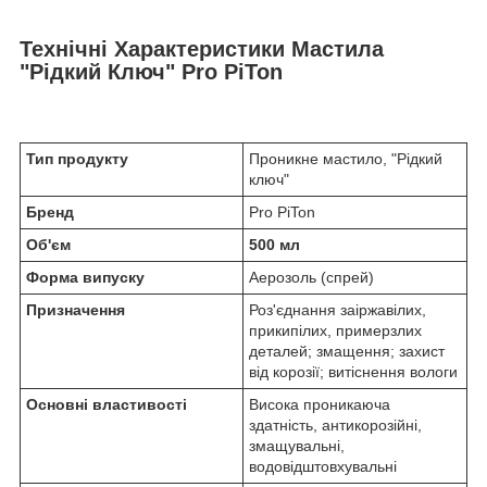
Технічні Характеристики Мастила
"Рідкий Ключ" Pro PiTon
Тип продукту
Проникне мастило, "Рідкий
ключ"
Бренд
Pro PiTon
Об'єм
500 мл
Форма випуску
Аерозоль (спрей)
Призначення
Роз'єднання заіржавілих,
прикипілих, примерзлих
деталей; змащення; захист
від корозії; витіснення вологи
Основні властивості
Висока проникаюча
здатність, антикорозійні,
змащувальні,
водовідштовхувальні