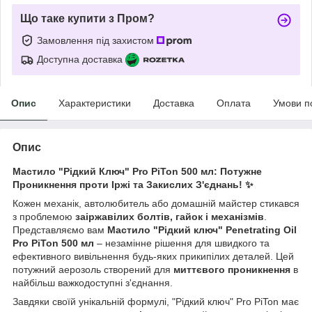
Що таке купити з Пром?
Замовлення під захистом
Доступна доставка
Опис
Характеристики
Доставка
Оплата
Умови п
Опис
Мастило "Рідкий Ключ" Pro PiTon 500 мл: Потужне
Проникнення проти Іржі та Закислих З'єднань! ✨
Кожен механік, автолюбитель або домашній майстер стикався
з проблемою
заіржавілих болтів, гайок і механізмів
.
Представляємо вам
Мастило "Рідкий ключ" Penetrating Oil
Pro PiTon 500 мл
– незамінне рішення для швидкого та
ефективного вивільнення будь-яких прикипілих деталей. Цей
потужний аерозоль створений для
миттєвого проникнення
в
найбільш важкодоступні з'єднання.
Завдяки своїй унікальній формулі, "Рідкий ключ" Pro PiTon має