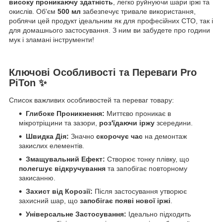
високу проникаючу здатність
, легко руйнуючи шари іржі та
окислів. Об'єм
500 мл
забезпечує тривале використання,
роблячи цей продукт ідеальним як для професійних СТО, так і
для домашнього застосування. З ним ви забудете про години
мук і зламані інструменти!
Ключові Особливості та Переваги Pro
PiTon ✨
Список важливих особливостей та переваг товару:
Глибоке Проникнення:
Миттєво проникає в
мікротріщини та зазори,
роз'їдаючи іржу
зсередини.
Швидка Дія:
Значно
скорочує час
на демонтаж
закислих елементів.
Змащувальний Ефект:
Створює тонку плівку, що
полегшує відкручування
та запобігає повторному
закисанню.
Захист від Корозії:
Після застосування утворює
захисний шар, що
запобігає появі нової іржі
.
Універсальне Застосування:
Ідеально підходить