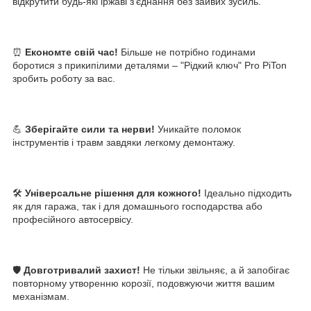
відкрутити будь-які іржаві з'єднання без зайвих зусиль.
⏰
Економте свій час!
Більше не потрібно годинами
боротися з прикипілими деталями – "Рідкий ключ" Pro PiTon
зробить роботу за вас.
💪
Зберігайте сили та нерви!
Уникайте поломок
інструментів і травм завдяки легкому демонтажу.
🛠️
Універсальне рішення для кожного!
Ідеально підходить
як для гаража, так і для домашнього господарства або
професійного автосервісу.
🛡️
Довготривалий захист!
Не тільки звільняє, а й запобігає
повторному утворенню корозії, подовжуючи життя вашим
механізмам.