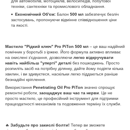
для автомобілів, мотоциклів, велосипедів, побутової
техніки, сантехніки та промислового обладнання.
Економічний Об'єм:
Балон
500 мл
забезпечує безліч
застосувань, пропонуючи відмінне співвідношення ціни
та якості.
Мастило "Рідкий ключ" Pro PiTon 500 мл
– це ваш надійний
помічник у боротьбі з іржею. Його формула активно впливає
на окислені з'єднання, дозволяючи
легко відкручувати
навіть найбільш "уперті" деталі
без пошкоджень. Просто
розпиліть засіб на потрібну ділянку, дайте йому подіяти кілька
хвилин, і ви здивуєтеся, наскільки легко піддаються раніше
безнадійні кріплення.
Використання
Penetrating Oil Pro PiTon
значно спрощує
ремонтні роботи,
заощаджує ваш час та нерви
. Це не
просто мастило, це професійний інструмент для підтримки
працездатності механізмів та подовження терміну їх служби.
🔥
Забудьте про закислі болти!
Тепер ви зможете