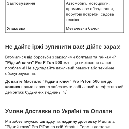
Застосування
Автомобілі, мотоцикли,
промислове обладнання,
побутові потреби, садова
техніка
Упаковка
Металевий балон
Не дайте іржі зупинити вас! Дійте зараз!
Втомилися від боротьби з закислими болтами та гайками?
"Рідкий ключ" Pro PiTon 500 мл
– це вирішення вашої
проблеми! Не відкладайте важливий ремонт або технічне
обслуговування.
Додайте Мастило "Рідкий ключ" Pro PiTon 500 мл до
кошика
прямо зараз та забезпечте собі легкий та ефективний
демонтаж будь-яких з'єднань! 🛒
Умови Доставки по Україні та Оплати
Ми забезпечуємо
швидку та надійну доставку
Мастила
"Рідкий ключ" Pro PiTon по всій Україні. Термін доставки