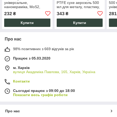
універсальне,
PTFE сухе аерозоль 500
500 
нанокераміка, MoS2,
мл для металу, пластику,
унів
PTFE, захист від корозії,
дерева, без слідів та пилу
ущіл
232
343
281
₴
₴
400 мл
від 
Купити
Купити
Про нас
98% позитивних з 669 відгуків за рік
Працює з 05.03.2020
м. Харків
вулиця Академіка Павлова, 165, Харків, Україна
Контакти
Сьогодні працює з 09:00 до 18:00
Показати весь графік роботи
Про нас