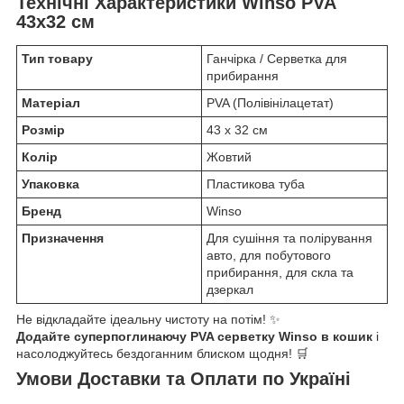
Технічні Характеристики Winso PVA
43x32 см
Тип товару
Ганчірка / Серветка для
прибирання
Матеріал
PVA (Полівінілацетат)
Розмір
43 х 32 см
Колір
Жовтий
Упаковка
Пластикова туба
Бренд
Winso
Призначення
Для сушіння та полірування
авто, для побутового
прибирання, для скла та
дзеркал
Не відкладайте ідеальну чистоту на потім! ✨
Додайте суперпоглинаючу PVA серветку Winso в кошик
і
насолоджуйтесь бездоганним блиском щодня! 🛒
Умови Доставки та Оплати по Україні