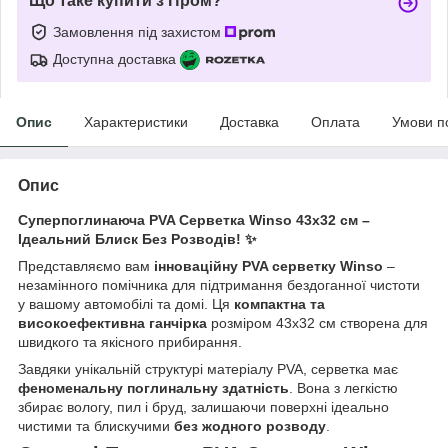
Що таке купити з Пром?
Замовлення під захистом
Доступна доставка
Опис
Характеристики
Доставка
Оплата
Умови п
Опис
Суперпоглинаюча PVA Серветка Winso 43x32 см –
Ідеальний Блиск Без Розводів! ✨
Представляємо вам
інноваційну PVA серветку Winso
–
незамінного помічника для підтримання бездоганної чистоти
у вашому автомобілі та домі. Ця
компактна та
високоефективна ганчірка
розміром 43x32 см створена для
швидкого та якісного прибирання.
Завдяки унікальній структурі матеріалу PVA, серветка має
феноменальну поглинальну здатність
. Вона з легкістю
збирає вологу, пил і бруд, залишаючи поверхні ідеально
чистими та блискучими
без жодного розводу
.