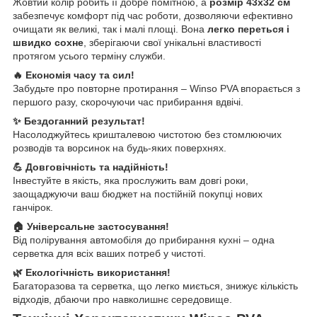
Жовтий колір робить її добре помітною, а
розмір 43х32 см
забезпечує комфорт під час роботи, дозволяючи ефективно
очищати як великі, так і малі площі. Вона
легко переться і
швидко сохне
, зберігаючи свої унікальні властивості
протягом усього терміну служби.
🔥 Економія часу та сил!
Забудьте про повторне протирання – Winso PVA впорається з
першого разу, скорочуючи час прибирання вдвічі.
✨ Бездоганний результат!
Насолоджуйтесь кришталевою чистотою без стомлюючих
розводів та ворсинок на будь-яких поверхнях.
💪 Довговічність та надійність!
Інвестуйте в якість, яка прослужить вам довгі роки,
заощаджуючи ваш бюджет на постійній покупці нових
ганчірок.
🏠 Універсальне застосування!
Від полірування автомобіля до прибирання кухні – одна
серветка для всіх ваших потреб у чистоті.
🌿 Екологічність використання!
Багаторазова та серветка, що легко миється, знижує кількість
відходів, дбаючи про навколишнє середовище.