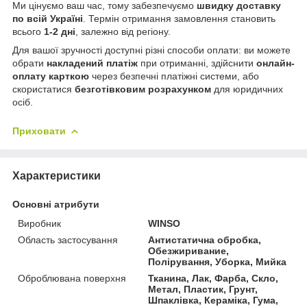
Ми цінуємо ваш час, тому забезпечуємо
швидку доставку
по всій Україні
. Термін отримання замовлення становить
всього
1-2 дні
, залежно від регіону.
Для вашої зручності доступні різні способи оплати: ви можете
обрати
накладений платіж
при отриманні, здійснити
онлайн-
оплату карткою
через безпечні платіжні системи, або
скористатися
безготівковим розрахунком
для юридичних
осіб.
Приховати
Характеристики
Основні атрибути
Виробник
WINSO
Область застосування
Антистатична обробка,
Обезжиривание,
Полірування, Уборка, Мийка
Оброблювана поверхня
Тканина, Лак, Фарба, Скло,
Метал, Пластик, Грунт,
Шпаклівка, Кераміка, Гума,