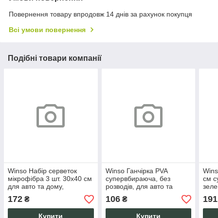
Повернення товару впродовж 14 днів за рахунок покупця
Всі умови повернення
Подібні товари компанії
Winso Набір серветок
Winso Ганчірка PVA
Wins
мікрофібра 3 шт. 30х40 см
супервбираюча, без
см с
для авто та дому,
розводів, для авто та
зеле
суперпоглинаючі, без
дому, 43х32 см, в тубі,
дому
172
106
191
₴
₴
розводів та ворсинок.
зелена
Купити
Купити