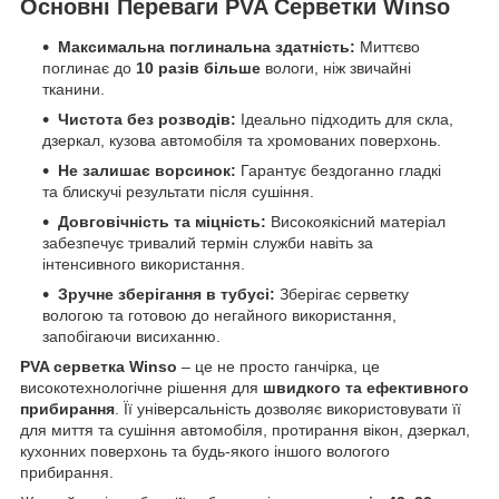
Основні Переваги PVA Серветки Winso
Максимальна поглинальна здатність:
Миттєво
поглинає до
10 разів більше
вологи, ніж звичайні
тканини.
Чистота без розводів:
Ідеально підходить для скла,
дзеркал, кузова автомобіля та хромованих поверхонь.
Не залишає ворсинок:
Гарантує бездоганно гладкі
та блискучі результати після сушіння.
Довговічність та міцність:
Високоякісний матеріал
забезпечує тривалий термін служби навіть за
інтенсивного використання.
Зручне зберігання в тубусі:
Зберігає серветку
вологою та готовою до негайного використання,
запобігаючи висиханню.
PVA серветка Winso
– це не просто ганчірка, це
високотехнологічне рішення для
швидкого та ефективного
прибирання
. Її універсальність дозволяє використовувати її
для миття та сушіння автомобіля, протирання вікон, дзеркал,
кухонних поверхонь та будь-якого іншого вологого
прибирання.