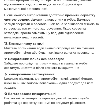
віджимаючи надлишки води
за необхідності для
максимальної ефективності.
Після кожного використання достатньо
промити серветку
чистою водою
, віджати та повернути в тубус. Важливо
завжди зберігати її вологою, щоб вона залишалася м'якою та
готовою до наступного застосування. Якщо серветка
затвердіє, просто замочіть її у воді для відновлення
початкових властивостей.
🚀 Економія часу та сил!
Миттєве поглинання води значно скорочує час на сушіння
автомобіля, вікон або будь-яких інших вологих поверхонь.
✨ Бездоганний блиск без розводів!
Забудьте про сліди та плями – ваша машина чи меблі
сяятимуть чистотою після кожного використання.
💧 Універсальне застосування!
Ідеально підходить для автомобіля, кухні, ванної кімнати,
вікон та інших вологих поверхонь – один продукт для всіх
завдань.
♻️ Багаторазове використання!
Висока якість матеріалу гарантує довгий термін служби,
роблячи цю серветку економічно вигідним рішенням.