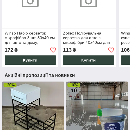
Winso Набір серветок
Zollex Полірувальна
Wins
мікрофібра 3 шт. 30х40 см
серветка для авто з
супе
для авто та дому,
мікрофібри 40х40см для
розв
суперпоглинаючі, без
кузова та скла без
дому
172
113
106
₴
₴
розводів та ворсинок.
розводів
зеле
Купити
Купити
Акційні пропозиції та новинки
–20%
–10%