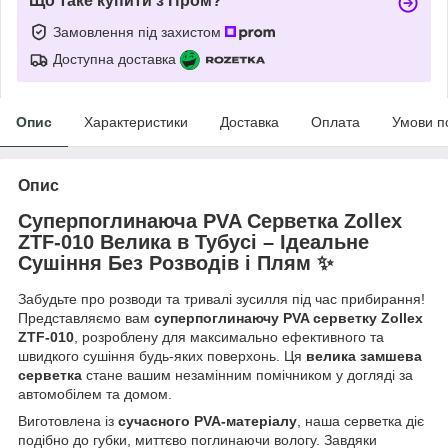
Що таке купити з Пром?
Замовлення під захистом
Доступна доставка
Опис
Характеристики
Доставка
Оплата
Умови п
Опис
Суперпоглинаюча PVA Серветка Zollex
ZTF-010 Велика в Тубусі – Ідеальне
Сушіння Без Розводів і Плям ✨
Забудьте про розводи та тривалі зусилля під час прибирання!
Представляємо вам
суперпоглинаючу PVA серветку Zollex
ZTF-010
, розроблену для максимально ефективного та
швидкого сушіння будь-яких поверхонь. Ця
велика замшева
серветка
стане вашим незамінним помічником у догляді за
автомобілем та домом.
Виготовлена із
сучасного PVA-матеріалу
, наша серветка діє
подібно до губки, миттєво поглинаючи вологу. Завдяки