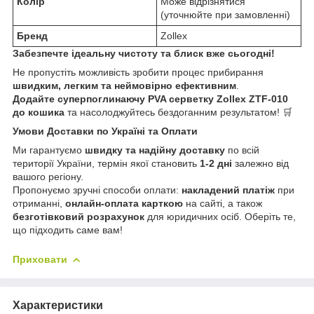
Колір
Може відрізнятися
(уточнюйте при замовленні)
Бренд
Zollex
Забезпечте ідеальну чистоту та блиск вже сьогодні!
Не пропустіть можливість зробити процес прибирання
швидким, легким та неймовірно ефективним
.
Додайте суперпоглинаючу PVA серветку Zollex ZTF-010
до кошика
та насолоджуйтесь бездоганним результатом! 🛒
Умови Доставки по Україні та Оплати
Ми гарантуємо
швидку та надійну доставку
по всій
території України, термін якої становить
1-2 дні
залежно від
вашого регіону.
Пропонуємо зручні способи оплати:
накладений платіж
при
отриманні,
онлайн-оплата карткою
на сайті, а також
безготівковий розрахунок
для юридичних осіб. Оберіть те,
що підходить саме вам!
Приховати
Характеристики