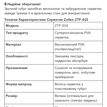
🔒 Надійне зберігання!
Зручний тубус запобігає висиханню та забрудненню серветки,
завжди тримає її в ідеальному стані для використання.
Технічні Характеристики Серветки Zollex ZTF-010
Модель
ZTF-010
Тип продукту
Суперпоглинаюча PVA
серветка
Матеріал
Високоякісний PVA
(полівінілацетат)
Особливості
Замшева текстура,
надвисока абсорбція
Призначення
Сушіння та полірування
поверхонь авто, побутове
прибирання
Форма випуску
Волога серветка у
пластиковому тубусі
Розмір
Велика (оптимально для
широкого спектру завдань)