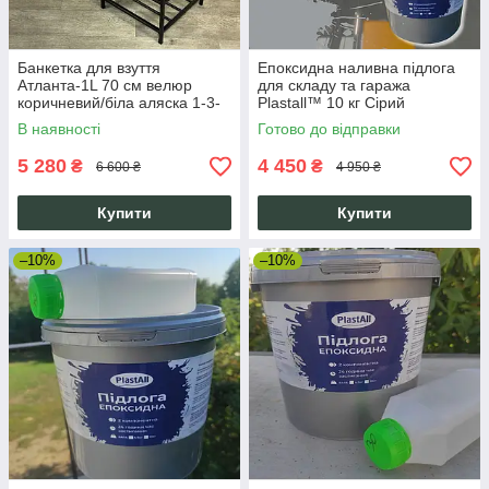
Банкетка для взуття
Епоксидна наливна підлога
Атланта-1L 70 см велюр
для складу та гаража
коричневий/біла аляска 1-3-
Plastall™ 10 кг Сірий
9005
В наявності
Готово до відправки
5 280
4 450
₴
₴
6 600 ₴
4 950 ₴
Купити
Купити
–10%
–10%