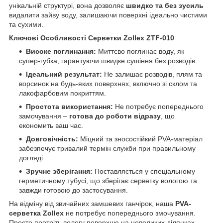
унікальній структурі, вона дозволяє
швидко та без зусиль
видалити зайву воду, залишаючи поверхні ідеально чистими
та сухими.
Ключові Особливості Серветки Zollex ZTF-010
Високе поглинання:
Миттєво поглинає воду, як
супер-губка, гарантуючи швидке сушіння без розводів.
Ідеальний результат:
Не залишає розводів, плям та
ворсинок на будь-яких поверхнях, включно зі склом та
лакофарбовим покриттям.
Простота використання:
Не потребує попереднього
замочування –
готова до роботи відразу
, що
економить ваш час.
Довговічність:
Міцний та зносостійкий PVA-матеріал
забезпечує тривалий термін служби при правильному
догляді.
Зручне зберігання:
Поставляється у спеціальному
герметичному тубусі, що зберігає серветку вологою та
завжди готовою до застосування.
На відміну від звичайних замшевих ганчірок, наша
PVA-
серветка Zollex
не потребує попереднього змочування.
Просто протріть вологу поверхню на невеликих ділянках,