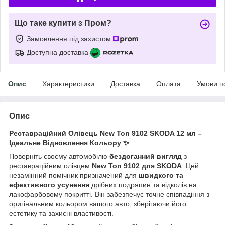
Що таке купити з Пром?
Замовлення під захистом
Доступна доставка
Опис
Характеристики
Доставка
Оплата
Умови п
Опис
Реставраційний Олівець New Ton 9102 SKODA 12 мл –
Ідеальне Відновлення Кольору ✨
Поверніть своєму автомобілю
бездоганний вигляд
з
реставраційним олівцем
New Ton 9102 для SKODA
. Цей
незамінний помічник призначений для
швидкого та
ефективного усунення
дрібних подряпин та відколів на
лакофарбовому покритті. Він забезпечує точне співпадіння з
оригінальним кольором вашого авто, зберігаючи його
естетику та захисні властивості.