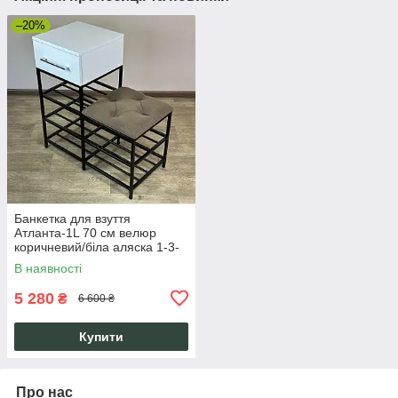
–20%
Банкетка для взуття
Атланта-1L 70 см велюр
коричневий/біла аляска 1-3-
9005
В наявності
5 280
₴
6 600 ₴
Купити
Про нас