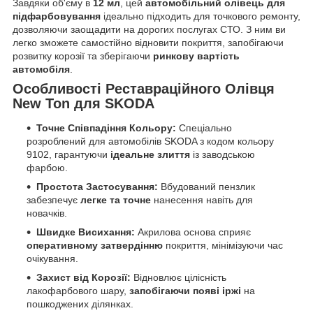
Завдяки об'єму в
12 мл
, цей
автомобільний олівець для
підфарбовування
ідеально підходить для точкового ремонту,
дозволяючи заощадити на дорогих послугах СТО. З ним ви
легко зможете самостійно відновити покриття, запобігаючи
розвитку корозії та зберігаючи
ринкову вартість
автомобіля
.
Особливості Реставраційного Олівця
New Ton для SKODA
Точне Співпадіння Кольору:
Спеціально
розроблений для автомобілів SKODA з кодом кольору
9102, гарантуючи
ідеальне злиття
із заводською
фарбою.
Простота Застосування:
Вбудований пензлик
забезпечує
легке та точне
нанесення навіть для
новачків.
Швидке Висихання:
Акрилова основа сприяє
оперативному затвердінню
покриття, мінімізуючи час
очікування.
Захист від Корозії:
Відновлює цілісність
лакофарбового шару,
запобігаючи появі іржі
на
пошкоджених ділянках.