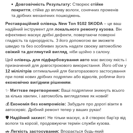
Довговічність Результату:
Створює
стійке
покриття
, стійке до впливу вологи, сонячних променів
та дрібних механічних пошкоджень.
Реставраційний олівець New Ton 9102 SKODA
– це ваш
надійний інструмент для
локального ремонту кузова
. Він
ефективно маскує дрібні дефекти, повертаючи поверхні
гладкість та однорідність. З його допомогою ви зможете
швидко та без особливих зусиль надати своєму автомобілю
свіжий та доглянутий вигляд
, ніби щойно з салону.
Цей
олівець для підфарбовування авто
має високу якість і
призначений для довгострокового використання. Його об'єм у
12 мілілітрів
оптимальний для багаторазового застосування
при появі нових дрібних подряпин або відколів, роблячи його
економічно вигідним рішенням
.
✨
Миттєве перетворення:
Ваші подряпини зникнуть всього
за кілька хвилин, і автомобіль виглядатиме як новий!
💰
Економія без компромісів:
Забудьте про дорогі візити в
автосервіс. Дрібний ремонт тепер у ваших руках!
🛡️
Надійний захист:
Не тільки маскує, а й створює бар'єр від
вологи та корозії, продовжуючи термін служби кузова.
🚗
Легкість застосування:
Впорається будь-який