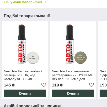
Всі умови повернення
Подібні товари компанії
New Ton Реставраційний
New Ton Емаль-олівець
New 
олівець SKODA, код
реставраційний HYUNDAI
підф
кольору 9P, 12 мл.
BW чорний 12мл для
201 
Автоемаль для
кузова від подряпин і
від 
145
119
153
₴
₴
підфарбовування відколів
відколів
мл
та подряпин.
Купити
Купити
Акційні пропозиції та новинки