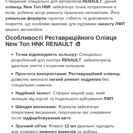
Створений спеціально для автомобілів
RENAULT
, даний
олівець New Ton HNK
забезпечує точне потрапляння в
колір, роблячи місце ремонту практично непомітним. Його
унікальна формула
гарантує стійкість та довговічність
покриття, що особливо важливо для підтримки
захисту ЛФП
вашого автомобіля.
Особливості Реставраційного Олівця
New Ton HNK RENAULT 🎨
Точна відповідність кольору:
Спеціально
розроблений для палітри
RENAULT
, забезпечуючи
ідеальне злиття з існуючим кольором.
Простота використання:
Реставраційний олівець
дозволяє виконати
легкий ремонт подряпин
без
спеціальних навичок.
Надійний захист:
Створює міцний шар, який
захищає від корозії та подальшого руйнування
ЛФП
.
Швидке висихання:
Формула забезпечує
оперативне висихання, скорочуючи час очікування
після
підфарбовування авто
.
Зручний об'єм:
Флакон
12 мл
ідеально підходить
для точкового
ремонту відколів
та дрібних