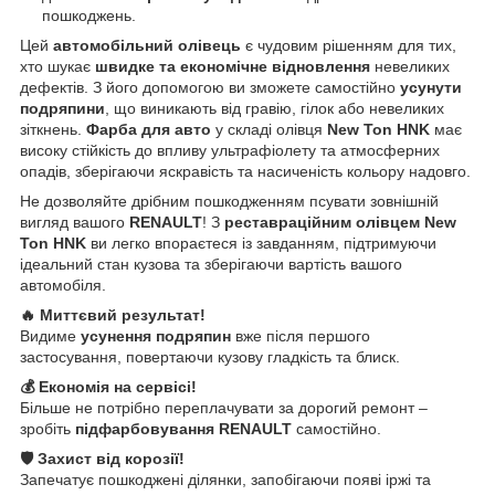
пошкоджень.
Цей
автомобільний олівець
є чудовим рішенням для тих,
хто шукає
швидке та економічне відновлення
невеликих
дефектів. З його допомогою ви зможете самостійно
усунути
подряпини
, що виникають від гравію, гілок або невеликих
зіткнень.
Фарба для авто
у складі олівця
New Ton HNK
має
високу стійкість до впливу ультрафіолету та атмосферних
опадів, зберігаючи яскравість та насиченість кольору надовго.
Не дозволяйте дрібним пошкодженням псувати зовнішній
вигляд вашого
RENAULT
! З
реставраційним олівцем New
Ton HNK
ви легко впораєтеся із завданням, підтримуючи
ідеальний стан кузова та зберігаючи вартість вашого
автомобіля.
🔥 Миттєвий результат!
Видиме
усунення подряпин
вже після першого
застосування, повертаючи кузову гладкість та блиск.
💰 Економія на сервісі!
Більше не потрібно переплачувати за дорогий ремонт –
зробіть
підфарбовування RENAULT
самостійно.
🛡️ Захист від корозії!
Запечатує пошкоджені ділянки, запобігаючи появі іржі та