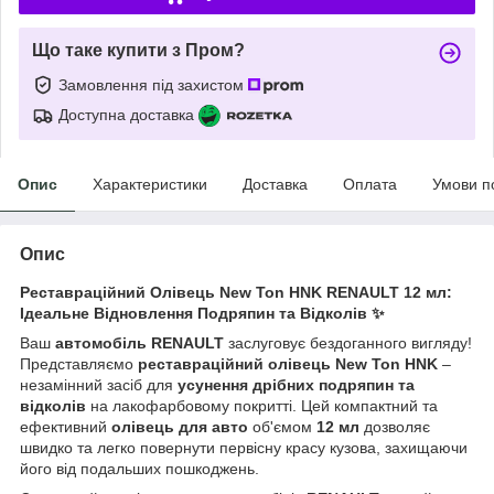
Що таке купити з Пром?
Замовлення під захистом
Доступна доставка
Опис
Характеристики
Доставка
Оплата
Умови п
Опис
Реставраційний Олівець New Ton HNK RENAULT 12 мл:
Ідеальне Відновлення Подряпин та Відколів ✨
Ваш
автомобіль RENAULT
заслуговує бездоганного вигляду!
Представляємо
реставраційний олівець New Ton HNK
–
незамінний засіб для
усунення дрібних подряпин та
відколів
на лакофарбовому покритті. Цей компактний та
ефективний
олівець для авто
об'ємом
12 мл
дозволяє
швидко та легко повернути первісну красу кузова, захищаючи
його від подальших пошкоджень.