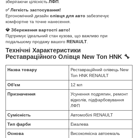
зберігаючи цілісність
ЛФП
.
✅ Легкість застосування!
Ергономічний дизайн
олівця для авто
забезпечує
комфортне та точне нанесення.
💎 Збереження вартості авто!
Підтримує ідеальний стан кузова, що важливо при
подальшому продажу вашого
RENAULT
.
Технічні Характеристики
Реставраційного Олівця New Ton HNK 🔧
Назва товару
Реставраційний олівець New
Ton HNK RENAULT
Об'єм
12 мл
Призначення
Усунення подряпин, ремонт
відколів, підфарбовування
ЛФП
Сумісність
Автомобілі RENAULT
Тип фарби
Емалева
Основа
Високоякісна автоемаль