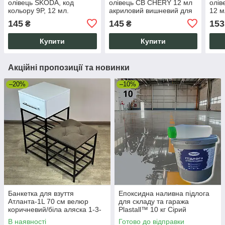
олівець SKODA, код
олівець CB CHERY 12 мл
олів
кольору 9P, 12 мл.
акриловий вишневий для
12 м
Автоемаль для
видалення подряпин,
для 
145
145
153
₴
₴
підфарбовування відколів
відколів ЛФП автомобіля
відк
та подряпин.
Купити
Купити
Акційні пропозиції та новинки
–20%
–10%
Банкетка для взуття
Епоксидна наливна підлога
Атланта-1L 70 см велюр
для складу та гаража
коричневий/біла аляска 1-3-
Plastall™ 10 кг Сірий
9005
В наявності
Готово до відправки