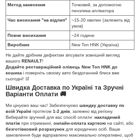
Метод нанесення
Точковий, за допомогою
пензлика-аплікатора
Час висихання "на відлип"
~15-20 хвилин (залежить від
умов)
Повне висихання
~24 години
Виробник
New Ton HNK (Україна)
Не дайте дрібним дефектам зіпсувати зовнішній вигляд
вашого
RENAULT
!
Додайте реставраційний олівець New Ton HNK до
кошика
і поверніть своєму авто бездоганний блиск вже
сьогодні! 🛒
Швидка Доставка по Україні та Зручні
Варіанти Оплати 🚚
Ми цінуємо ваш час! Забезпечуємо
швидку доставку по
всій Україні
протягом
1-2 днів
, залежно від регіону.
Вибирайте зручний для вас спосіб оплати:
накладений
платіж
при отриманні,
онлайн-оплата карткою
на сайті, або
безготівковий розрахунок
для юридичних осіб. Ваше
замовлення буде відправлено максимально оперативно, щоб