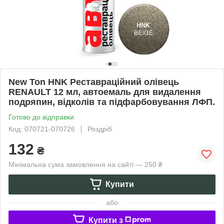
New Ton HNK Реставраційний олівець
RENAULT 12 мл, автоемаль для видалення
подряпин, відколів та підфарбовування ЛФП.
Готово до відправки
Код: 070721-070726
Роздріб
132
₴
Мінімальна сума замовлення на сайті — 250 ₴
Купити
або
Купити з