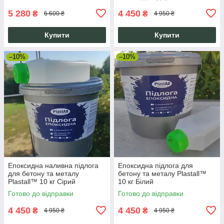
5 280
4 450
₴
₴
6 600 ₴
4 950 ₴
Купити
Купити
–10%
–10%
Епоксидна наливна підлога
Епоксидна підлога для
для бетону та металу
бетону та металу Plastall™
Plastall™ 10 кг Сірий
10 кг Білий
Готово до відправки
Готово до відправки
4 450
4 450
₴
₴
4 950 ₴
4 950 ₴