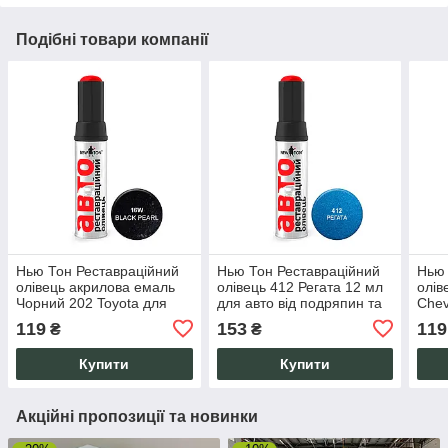
Подібні товари компанії
Нью Тон Реставраційний
Нью Тон Реставраційний
Нью 
олівець акрилова емаль
олівець 412 Регата 12 мл
олі
Чорний 202 Toyota для
для авто від подряпин та
Chev
авто Mazda 12 мл від
сколів ЛФП
авто
119
153
119
₴
₴
відколів, подряпин
лакофарбового покриття
Купити
Купити
Акційні пропозиції та новинки