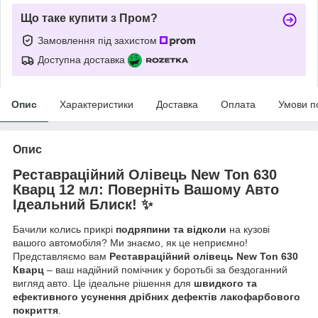
Що таке купити з Пром?
Замовлення під захистом
Доступна доставка
Опис
Характеристики
Доставка
Оплата
Умови п
Опис
Реставраційний Олівець New Ton 630
Кварц 12 мл: Поверніть Вашому Авто
Ідеальний Блиск! ✨
Бачили колись прикрі
подряпини та відколи
на кузові
вашого автомобіля? Ми знаємо, як це неприємно!
Представляємо вам
Реставраційний олівець New Ton 630
Кварц
– ваш надійний помічник у боротьбі за бездоганний
вигляд авто. Це ідеальне рішення для
швидкого та
ефективного усунення дрібних дефектів лакофарбового
покриття
.