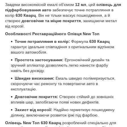
Завдяки високоякісній емалі об'ємом
12 мл
, цей
олівець для
підфарбовування авто
забезпечує точне потрапляння в
колір
630 Кварц
. Він не тільки маскує пошкодження, а й
створює
довговічне та міцне покриття
, захищаючи метал
від корозії.
Особливості Реставраційного Олівця New Ton
Точне потрапляння в колір:
Формула
630 Кварц
гарантує ідеальне співпадіння з оригінальним відтінком
вашого автомобіля.
Простота застосування:
Ергономічний дизайн та
зручний аплікатор дозволяють легко нанести фарбу
навіть без досвіду.
Швидке висихання:
Емаль швидко полімеризується,
скорочуючи час ремонту та повертаючи авто в
експлуатацію.
Довговічне покриття:
Створює стійкий до зовнішніх
впливів шар, запобігаючи появі нових дефектів.
Захист від корозії:
Надійно герметизує пошкоджену
ділянку, виключаючи розвиток іржі під фарбою.
Олівець New Ton 630 Кварц
розроблений спеціально для