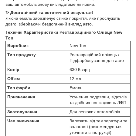
ваш автомобіль знову виглядатиме як новий.
✨ Довговічний та естетичний результат!
Якісна емаль забезпечує стійке покриття, яке прослужить
довго, зберігаючи бездоганний вигляд авто.
Технічні Характеристики Реставраційного Олівця New
Ton
Виробник
New Ton
Тип продукту
Реставраційний олівець /
Підфарбовування для авто
Колір
630 Кварц
Об'єм
12 мл
Тип фарби
Емаль
Призначення
Усунення подряпин, відколів
та дрібних пошкоджень ЛФП
Застосування
Для легкових автомобілів
Час висихання
Залежить від температури та
вологості (рекомендується
уточнити в інструкції)