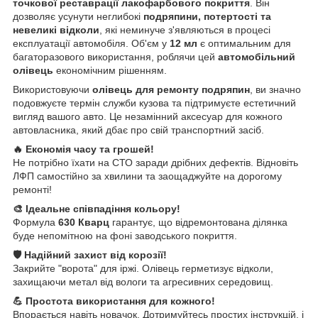
точкової реставрації лакофарбового покриття
. Він
дозволяє усунути неглибокі
подряпини, потертості та
невеликі відколи
, які неминуче з'являються в процесі
експлуатації автомобіля. Об'єм у
12 мл
є оптимальним для
багаторазового використання, роблячи цей
автомобільний
олівець
економічним рішенням.
Використовуючи
олівець для ремонту подряпин
, ви значно
подовжуєте термін служби кузова та підтримуєте естетичний
вигляд вашого авто. Це незамінний аксесуар для кожного
автовласника, який дбає про свій транспортний засіб.
🔥 Економія часу та грошей!
Не потрібно їхати на СТО заради дрібних дефектів. Відновіть
ЛФП самостійно за хвилини та заощаджуйте на дорогому
ремонті!
🎨 Ідеальне співпадіння кольору!
Формула
630 Кварц
гарантує, що відремонтована ділянка
буде непомітною на фоні заводського покриття.
🛡️ Надійний захист від корозії!
Закрийте "ворота" для іржі. Олівець герметизує відколи,
захищаючи метал від вологи та агресивних середовищ.
💪 Простота використання для кожного!
Впорається навіть новачок. Дотримуйтесь простих інструкцій, і