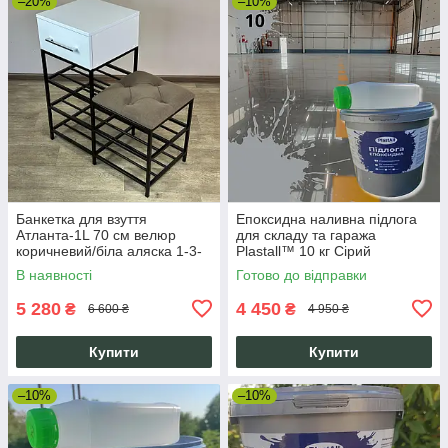
–20%
–10%
Банкетка для взуття
Епоксидна наливна підлога
Атланта-1L 70 см велюр
для складу та гаража
коричневий/біла аляска 1-3-
Plastall™ 10 кг Сірий
9005
В наявності
Готово до відправки
5 280
4 450
₴
₴
6 600 ₴
4 950 ₴
Купити
Купити
–10%
–10%