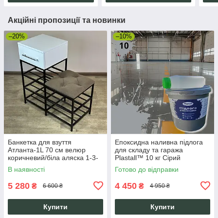
Акційні пропозиції та новинки
–20%
–10%
Банкетка для взуття
Епоксидна наливна підлога
Атланта-1L 70 см велюр
для складу та гаража
коричневий/біла аляска 1-3-
Plastall™ 10 кг Сірий
9005
В наявності
Готово до відправки
5 280
4 450
₴
₴
6 600 ₴
4 950 ₴
Купити
Купити