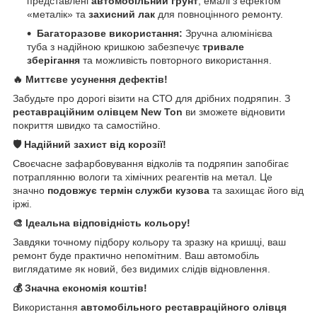
представлені
автомобільний ґрунт
, емалі з ефектом
«металік» та
захисний лак
для повноцінного ремонту.
Багаторазове використання:
Зручна алюмінієва
туба з надійною кришкою забезпечує
тривале
зберігання
та можливість повторного використання.
🔥 Миттєве усунення дефектів!
Забудьте про дорогі візити на СТО для дрібних подряпин. З
реставраційним олівцем New Ton
ви зможете відновити
покриття швидко та самостійно.
🛡️ Надійний захист від корозії!
Своєчасне зафарбовування відколів та подряпин запобігає
потраплянню вологи та хімічних реагентів на метал. Це
значно
подовжує термін служби кузова
та захищає його від
іржі.
🎨 Ідеальна відповідність кольору!
Завдяки точному підбору кольору та зразку на кришці, ваш
ремонт буде практично непомітним. Ваш автомобіль
виглядатиме як новий, без видимих слідів відновлення.
💰 Значна економія коштів!
Використання
автомобільного реставраційного олівця