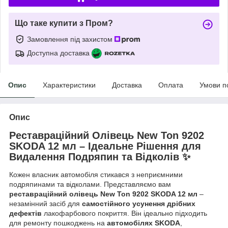
Що таке купити з Пром?
Замовлення під захистом
Доступна доставка
Опис
Характеристики
Доставка
Оплата
Умови п
Опис
Реставраційний Олівець New Ton 9202
SKODA 12 мл – Ідеальне Рішення для
Видалення Подряпин та Відколів ✨
Кожен власник автомобіля стикався з неприємними
подряпинами та відколами. Представляємо вам
реставраційний олівець New Ton 9202 SKODA 12 мл
–
незамінний засіб для
самостійного усунення дрібних
дефектів
лакофарбового покриття. Він ідеально підходить
для ремонту пошкоджень на
автомобілях SKODA
,