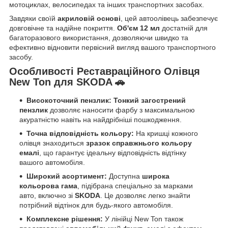
мотоциклах, велосипедах та інших транспортних засобах.
Завдяки своїй
акриловій основі
, цей автоолівець забезпечує
довговічне та надійне покриття.
Об'єм 12 мл
достатній для
багаторазового використання, дозволяючи швидко та
ефективно відновити первісний вигляд вашого транспортного
засобу.
Особливості Реставраційного Олівця
New Ton для SKODA 🚗
Високоточний пензлик:
Тонкий загострений
пензлик
дозволяє наносити фарбу з максимальною
акуратністю навіть на найдрібніші пошкодження.
Точна відповідність кольору:
На кришці кожного
олівця знаходиться
зразок справжнього кольору
емалі
, що гарантує ідеальну відповідність відтінку
вашого автомобіля.
Широкий асортимент:
Доступна
широка
кольорова гама
, підібрана спеціально за марками
авто, включно зі
SKODA
. Це дозволяє легко знайти
потрібний відтінок для будь-якого автомобіля.
Комплексне рішення:
У лінійці New Ton також