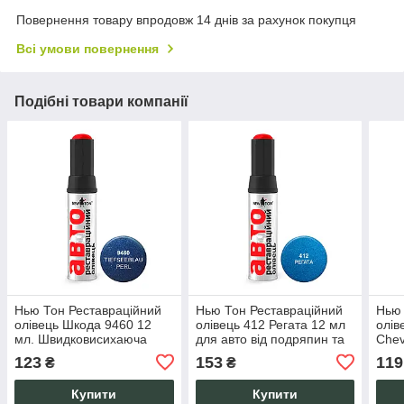
Повернення товару впродовж 14 днів за рахунок покупця
Всі умови повернення
Подібні товари компанії
Нью Тон Реставраційний
Нью Тон Реставраційний
Нью 
олівець Шкода 9460 12
олівець 412 Регата 12 мл
олі
мл. Швидковисихаюча
для авто від подряпин та
Chev
фарба-емаль для відколів
сколів ЛФП
авто
123
153
119
₴
₴
та подряпин авто
Купити
Купити