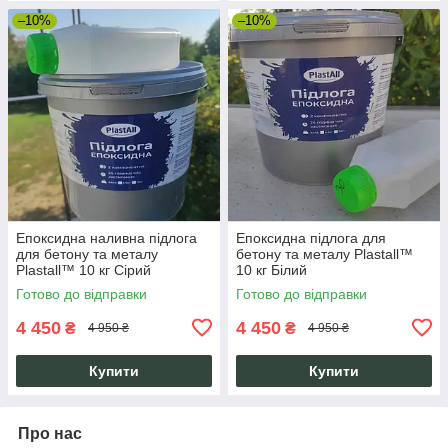
–10%
–10%
Епоксидна наливна підлога
Епоксидна підлога для
для бетону та металу
бетону та металу Plastall™
Plastall™ 10 кг Сірий
10 кг Білий
Готово до відправки
Готово до відправки
4 450
4 450
₴
₴
4 950 ₴
4 950 ₴
Купити
Купити
Про нас