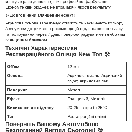
коштує в рази дешевше, ніж професійне фарбування.
Економте свій бюджет, не втрачаючи якості результату.
✨ Довговічний глянцевий ефект!
Акрилова основа забезпечує стійкість та насиченість кольору.
А за умови дотримання рекомендацій щодо нанесення лаку
та полірування через 7 днів, поверхня радуватиме
глибоким
глянцевим блиском
.
Технічні Характеристики
Реставраційного Олівця New Ton 🛠️
Об'єм
12 мл
Основа
Акрилова емаль, Акриловий
ґрунт, Акриловий лак
Поверхня
Метал
Ефект
Глянцевий, Металік
Висихання до відлипу
20-25 хв при t +25°С
Тип
Реставраційні олівці
Поверніть Вашому Автомобілю
Бездоганний Вигляд Сьогодні! 💯