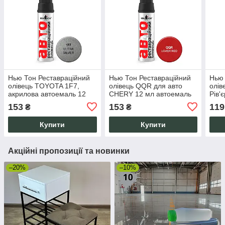
Нью Тон Реставраційний
Нью Тон Реставраційний
Нью 
олівець TOYOTA 1F7,
олівець QQR для авто
олів
акрилова автоемаль 12
CHERY 12 мл автоемаль
Рів'
мл для ремонту відколів
від подряпин та відколів
швид
153
153
119
₴
₴
та подряпин ЛФП
подр
Купити
Купити
Акційні пропозиції та новинки
–20%
–10%