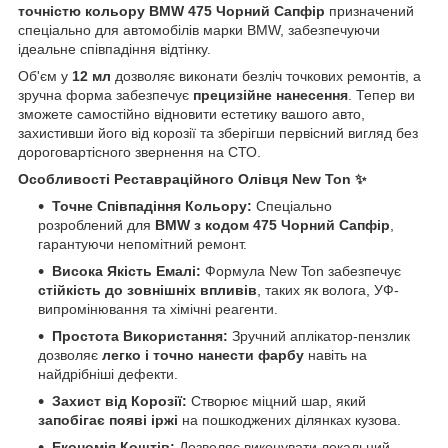
точністю кольору BMW 475 Чорний Сапфір
призначений
спеціально для автомобілів марки BMW, забезпечуючи
ідеальне співпадіння відтінку.
Об'єм у
12 мл
дозволяє виконати безліч точкових ремонтів, а
зручна форма забезпечує
прецизійне нанесення
. Тепер ви
зможете самостійно відновити естетику вашого авто,
захистивши його від корозії та зберігши первісний вигляд без
дороговартісного звернення на СТО.
Особливості Реставраційного Олівця New Ton ✨
Точне Співпадіння Кольору:
Спеціально
розроблений для
BMW з кодом 475 Чорний Сапфір
,
гарантуючи непомітний ремонт.
Висока Якість Емалі:
Формула New Ton забезпечує
стійкість до зовнішніх впливів
, таких як волога, УФ-
випромінювання та хімічні реагенти.
Простота Використання:
Зручний аплікатор-пензлик
дозволяє
легко і точно нанести фарбу
навіть на
найдрібніші дефекти.
Захист від Корозії:
Створює міцний шар, який
запобігає появі іржі
на пошкоджених ділянках кузова.
Економія Коштів:
Дозволяє виконувати локальний