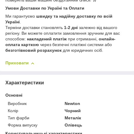
поверніть вашій машині бездоганний блиск! 🛒
Умови Доставки по Україні та Оплати
Ми гарантуємо
швидку та надійну доставку по всій
Україні
.
Терміни доставки становлять
1-2 дні
залежно від вашого
регіону. Ви можете оплатити замовлення зручним для вас
способом:
накладений платіж
при отриманні,
онлайн-
оплата карткою
через безпечні платіжні системи або
безготівковий розрахунок
для юридичних осіб.
Приховати
Характеристики
Основні
Виробник
Newton
Колір
Чорний
Тип фарби
Металік
Форма випуску
Олівець
Користувальницькі характеристики