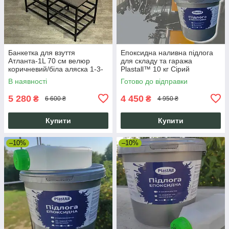
Банкетка для взуття
Епоксидна наливна підлога
Атланта-1L 70 см велюр
для складу та гаража
коричневий/біла аляска 1-3-
Plastall™ 10 кг Сірий
9005
В наявності
Готово до відправки
5 280
4 450
₴
₴
6 600 ₴
4 950 ₴
Купити
Купити
–10%
–10%