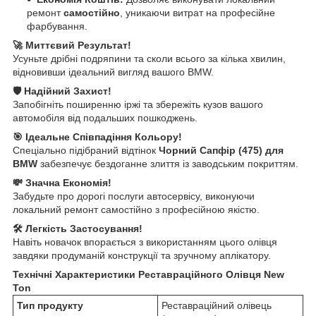
ремонт
самостійно
, уникаючи витрат на професійне
фарбування.
🚀 Миттєвий Результат!
Усуньте дрібні подряпини та сколи всього за кілька хвилин,
відновивши ідеальний вигляд вашого BMW.
🛡️ Надійний Захист!
Запобігніть поширенню іржі та збережіть кузов вашого
автомобіля від подальших пошкоджень.
🎯 Ідеальне Співпадіння Кольору!
Спеціально підібраний відтінок
Чорний Сапфір (475) для
BMW
забезпечує бездоганне злиття із заводським покриттям.
💸 Значна Економія!
Забудьте про дорогі послуги автосервісу, виконуючи
локальний ремонт самостійно з професійною якістю.
🛠️ Легкість Застосування!
Навіть новачок впорається з використанням цього олівця
завдяки продуманій конструкції та зручному аплікатору.
Технічні Характеристики Реставраційного Олівця New
Ton
Тип продукту
Реставраційний олівець