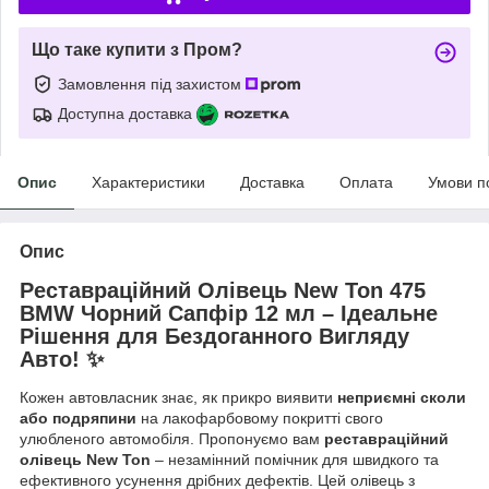
Що таке купити з Пром?
Замовлення під захистом
Доступна доставка
Опис
Характеристики
Доставка
Оплата
Умови п
Опис
Реставраційний Олівець New Ton 475
BMW Чорний Сапфір 12 мл – Ідеальне
Рішення для Бездоганного Вигляду
Авто! ✨
Кожен автовласник знає, як прикро виявити
неприємні сколи
або подряпини
на лакофарбовому покритті свого
улюбленого автомобіля. Пропонуємо вам
реставраційний
олівець New Ton
– незамінний помічник для швидкого та
ефективного усунення дрібних дефектів. Цей олівець з