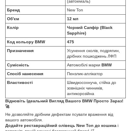
(автоемаль)
Бренд
New Ton
Об'єм
12 мл
Колір
Чорний Сапфір (Black
Sapphire)
Код кольору BMW
475
Призначення
Усунення сколів, подряпин,
дрібних пошкоджень ЛФП
Сумісність
Автомобілі марки
BMW
Спосіб нанесення
Пензлик-аплікатор
Властивості
Швидкосохнуча, стійка до
зовнішніх чинників,
антикорозійна
Відновіть Ідеальний Вигляд Вашого BMW Просто Зараз!
🚀
Не дозволяйте дрібним дефектам псувати враження від
вашого автомобіля.
Додайте реставраційний олівець New Ton до кошика
і