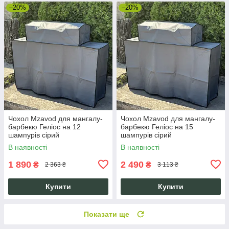
–20%
–20%
Чохол Mzavod для мангалу-
Чохол Mzavod для мангалу-
барбекю Геліос на 12
барбекю Геліос на 15
шампурів сірий
шампурів сірий
В наявності
В наявності
1 890
2 490
₴
₴
2 363 ₴
3 113 ₴
Купити
Купити
Показати ще