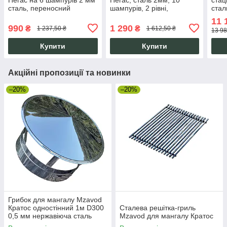
сталь, переносний
шампурів, 2 рівні,
стал
складаний гриль для
складаний для пікніка
стіл
11 
шашлику
990
1 290
₴
₴
1 237,50 ₴
1 612,50 ₴
13 98
Купити
Купити
Акційні пропозиції та новинки
–20%
–20%
Грибок для мангалу Mzavod
Кратос одностінний 1м D300
Сталева решітка-гриль
0,5 мм нержавіюча сталь
Mzavod для мангалу Кратос