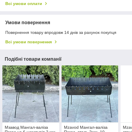
Всі умови оплати
Умови повернення
Повернення товару впродовж 14 днів за рахунок покупця
Всі умови повернення
Подібні товари компанії
Мзавод Мангал-валіза
Mzavod Мангал-валіза
Mzav
Пегас на 6 шампурів 2 мм
Пегас, сталь 2мм, 10
стац