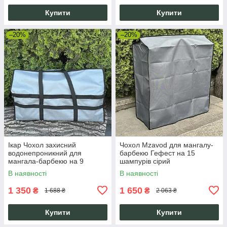
Купити
Купити
–20%
–20%
Ікар Чохол захисний
Чохол Mzavod для мангалу-
водонепроникний для
барбекю Гефест на 15
мангала-барбекю на 9
шампурів сірий
шампурів сірий Оксфорд
В наявності
В наявності
390D з ручками
1 350
1 650
₴
₴
1 688 ₴
2 063 ₴
Купити
Купити