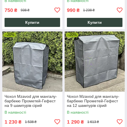
В наявності
В наявності
750
990
₴
₴
938 ₴
1 238 ₴
Купити
Купити
–20%
–20%
Чохол Mzavod для мангалу-
Чохол Mzavod для мангалу-
барбекю Прометей-Гефест
барбекю Прометей-Гефест
на 9 шампурів сірий
на 12 шампурів сірий
В наявності
В наявності
1 230
1 290
₴
₴
1 538 ₴
1 613 ₴