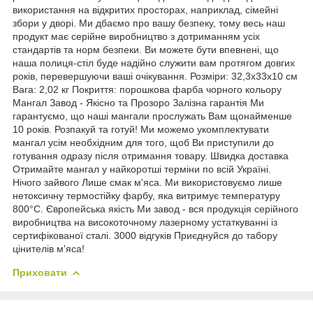
використання на відкритих просторах, наприклад, сімейні
збори у дворі. Ми дбаємо про вашу безпеку, тому весь наш
продукт має серійне виробництво з дотриманням усіх
стандартів та норм безпеки. Ви можете бути впевнені, що
наша полиця-стіл буде надійно служити вам протягом довгих
років, перевершуючи ваші очікування. Розміри: 32,3х33х10 см
Вага: 2,02 кг Покриття: порошкова фарба чорного кольору
Мангал Завод - Якісно та Прозоро Залізна гарантія Ми
гарантуємо, що наші мангали прослужать Вам щонайменше
10 років. Розпакуй та готуй! Ми можемо укомплектувати
мангал усім необхідним для того, щоб Ви приступили до
готування одразу після отримання товару. Швидка доставка
Отримайте мангал у найкоротші терміни по всій Україні.
Нічого зайвого Лише смак м'яса. Ми використовуємо лише
нетоксичну термостійку фарбу, яка витримує температуру
800°С. Європейська якість Ми завод - вся продукція серійного
виробництва на високоточному лазерному устаткуванні із
сертифікованої сталі. 3000 відгуків Приєднуйся до табору
цінителів м'яса!
Приховати