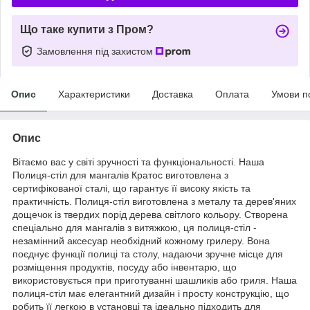
Що таке купити з Пром?
Замовлення під захистом
Опис
Характеристики
Доставка
Оплата
Умови п
Опис
Вітаємо вас у світі зручності та функціональності. Наша
Полиця-стіл для мангалів Кратос виготовлена з
сертифікованої сталі, що гарантує її високу якість та
практичність. Полиця-стіл виготовлена з металу та дерев'яних
дощечок із твердих порід дерева світлого кольору. Створена
спеціально для мангалів з витяжкою, ця полиця-стіл -
незамінний аксесуар необхідний кожному грилеру. Вона
поєднує функції полиці та столу, надаючи зручне місце для
розміщення продуктів, посуду або інвентарю, що
використовується при приготуванні шашликів або гриля. Наша
полиця-стіл має елегантний дизайн і просту конструкцію, що
робить її легкою в установці та ідеально підходить для