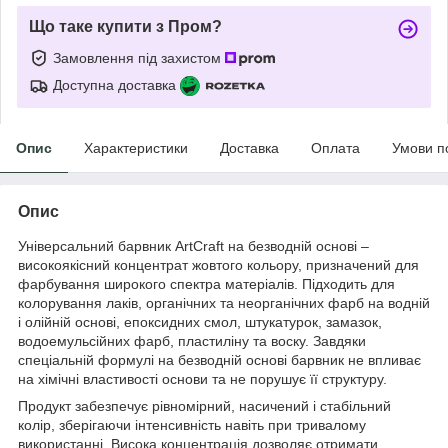
Що таке купити з Пром?
Замовлення під захистом
Доступна доставка
Опис
Характеристики
Доставка
Оплата
Умови п
Опис
Універсальний барвник ArtCraft на безводній основі –
високоякісний концентрат жовтого кольору, призначений для
фарбування широкого спектра матеріалів. Підходить для
колорування лаків, органічних та неорганічних фарб на водній
і олійній основі, епоксидних смол, штукатурок, замазок,
водоемульсійних фарб, пластиліну та воску. Завдяки
спеціальній формулі на безводній основі барвник не впливає
на хімічні властивості основи та не порушує її структуру.
Продукт забезпечує рівномірний, насичений і стабільний
колір, зберігаючи інтенсивність навіть при тривалому
використанні. Висока концентрація дозволяє отримати