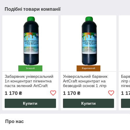
Подібні товари компанії
Забарвник універсальний
Універсальний барвник
Барв
1л концентрат пігментна
ArtCraft концентрат на
літр
паста зелений ArtCraft
безводній основі 1 літр
пігм
plastall
коричневий
конц
1 170
1 170
1 1
₴
₴
ArtCr
Купити
Купити
Про нас