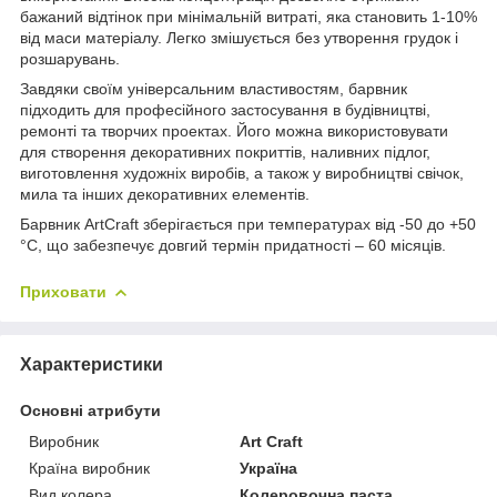
бажаний відтінок при мінімальній витраті, яка становить 1-10%
від маси матеріалу. Легко змішується без утворення грудок і
розшарувань.
Завдяки своїм універсальним властивостям, барвник
підходить для професійного застосування в будівництві,
ремонті та творчих проектах. Його можна використовувати
для створення декоративних покриттів, наливних підлог,
виготовлення художніх виробів, а також у виробництві свічок,
мила та інших декоративних елементів.
Барвник ArtCraft зберігається при температурах від -50 до +50
°C, що забезпечує довгий термін придатності – 60 місяців.
Приховати
Характеристики
Основні атрибути
Виробник
Art Craft
Країна виробник
Україна
Вид колера
Колеровочна паста