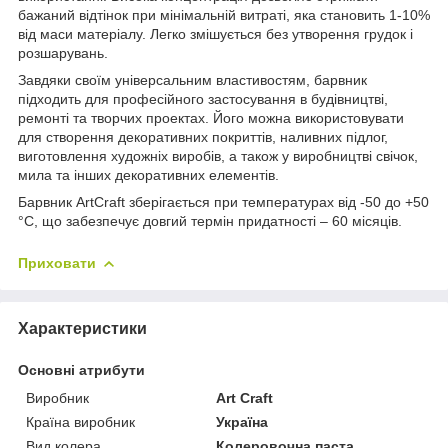
бажаний відтінок при мінімальній витраті, яка становить 1-10%
від маси матеріалу. Легко змішується без утворення грудок і
розшарувань.
Завдяки своїм універсальним властивостям, барвник
підходить для професійного застосування в будівництві,
ремонті та творчих проектах. Його можна використовувати
для створення декоративних покриттів, наливних підлог,
виготовлення художніх виробів, а також у виробництві свічок,
мила та інших декоративних елементів.
Барвник ArtCraft зберігається при температурах від -50 до +50
°C, що забезпечує довгий термін придатності – 60 місяців.
Приховати
Характеристики
Основні атрибути
Виробник
Art Craft
Країна виробник
Україна
Вид колера
Колеровочна паста