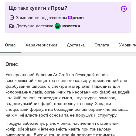
Що таке купити з Пром?
Замовлення під захистом
Доступна доставка
Опис
Характеристики
Доставка
Оплата
Умови п
Опис
Універсальний барвник ArtCraft на безводній основі –
високоякісний концентрат синього кольору, призначений для
фарбування широкого спектра матеріалів. Підходить для
колорування лаків, органічних та неорганічних фарб на водній
і олійній основі, епоксидних смол, штукатурок, замазок,
водоемульсійних фарб, пластиліну та воску. Завдяки
спеціальній формулі на безводній основі барвник не впливає
на хімічні властивості основи та не порушує її структуру.
Продукт забезпечує рівномірний, насичений і стабільний
колір, зберігаючи інтенсивність навіть при тривалому
використанні. Висока концентрація дозволяє отримати