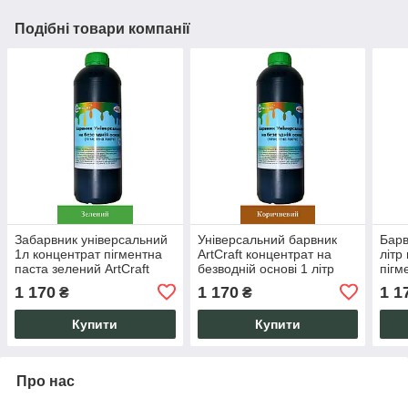
Подібні товари компанії
Забарвник універсальний
Універсальний барвник
Барв
1л концентрат пігментна
ArtCraft концентрат на
літр
паста зелений ArtCraft
безводній основі 1 літр
пігм
plastall
коричневий
конц
1 170
1 170
1 1
₴
₴
ArtCr
Купити
Купити
Про нас